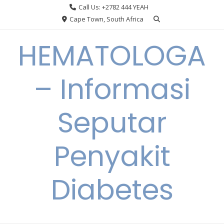
Skip
Call Us: +2782 444 YEAH
to
Cape Town, South Africa
content
HEMATOLOGA
– Informasi
Seputar
Penyakit
Diabetes