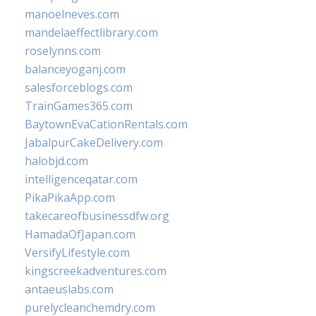
manoelneves.com
mandelaeffectlibrary.com
roselynns.com
balanceyoganj.com
salesforceblogs.com
TrainGames365.com
BaytownEvaCationRentals.com
JabalpurCakeDelivery.com
halobjd.com
intelligenceqatar.com
PikaPikaApp.com
takecareofbusinessdfw.org
HamadaOfJapan.com
VersifyLifestyle.com
kingscreekadventures.com
antaeuslabs.com
purelycleanchemdry.com