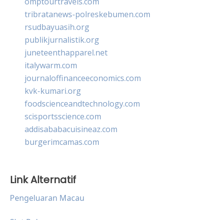
omptourtravels.com
tribratanews-polreskebumen.com
rsudbayuasih.org
publikjurnalistik.org
juneteenthapparel.net
italywarm.com
journaloffinanceeconomics.com
kvk-kumari.org
foodscienceandtechnology.com
scisportsscience.com
addisababacuisineaz.com
burgerimcamas.com
Link Alternatif
Pengeluaran Macau