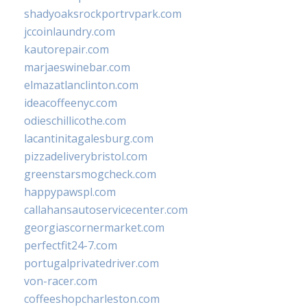
shadyoaksrockportrvpark.com
jccoinlaundry.com
kautorepair.com
marjaeswinebar.com
elmazatlanclinton.com
ideacoffeenyc.com
odieschillicothe.com
lacantinitagalesburg.com
pizzadeliverybristol.com
greenstarsmogcheck.com
happypawspl.com
callahansautoservicecenter.com
georgiascornermarket.com
perfectfit24-7.com
portugalprivatedriver.com
von-racer.com
coffeeshopcharleston.com