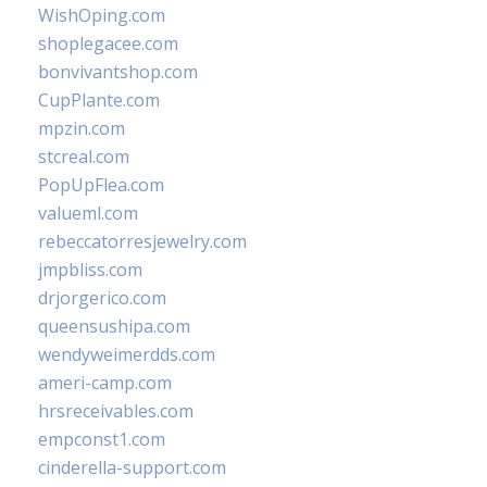
WishOping.com
shoplegacee.com
bonvivantshop.com
CupPlante.com
mpzin.com
stcreal.com
PopUpFlea.com
valueml.com
rebeccatorresjewelry.com
jmpbliss.com
drjorgerico.com
queensushipa.com
wendyweimerdds.com
ameri-camp.com
hrsreceivables.com
empconst1.com
cinderella-support.com