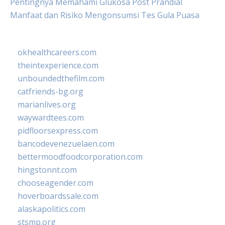
Pentingnya Memahami Glukosa Post Prandial
Manfaat dan Risiko Mengonsumsi Tes Gula Puasa
okhealthcareers.com
theintexperience.com
unboundedthefilm.com
catfriends-bg.org
marianlives.org
waywardtees.com
pidfloorsexpress.com
bancodevenezuelaen.com
bettermoodfoodcorporation.com
hingstonnt.com
chooseagender.com
hoverboardssale.com
alaskapolitics.com
stsmp.org