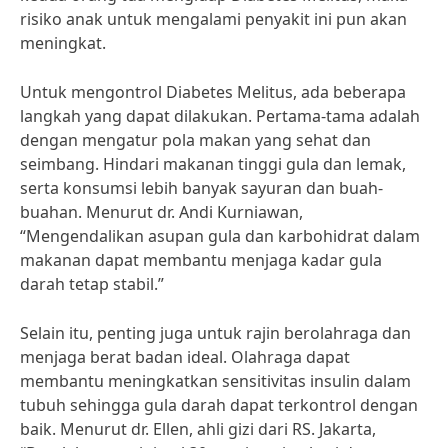
risiko anak untuk mengalami penyakit ini pun akan
meningkat.
Untuk mengontrol Diabetes Melitus, ada beberapa
langkah yang dapat dilakukan. Pertama-tama adalah
dengan mengatur pola makan yang sehat dan
seimbang. Hindari makanan tinggi gula dan lemak,
serta konsumsi lebih banyak sayuran dan buah-
buahan. Menurut dr. Andi Kurniawan,
“Mengendalikan asupan gula dan karbohidrat dalam
makanan dapat membantu menjaga kadar gula
darah tetap stabil.”
Selain itu, penting juga untuk rajin berolahraga dan
menjaga berat badan ideal. Olahraga dapat
membantu meningkatkan sensitivitas insulin dalam
tubuh sehingga gula darah dapat terkontrol dengan
baik. Menurut dr. Ellen, ahli gizi dari RS. Jakarta,