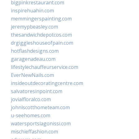
bigpinkrestaurant.com
inspirehuahin.com
memmingerspainting.com
jeremypbeasley.com
thesandwichdepotcos.com
drgiggleshouseofpain.com
hotflashdesigns.com
garagenadeau.com
lifestylechauffeurservice.com
EverNewNails.com
insideoutdecoratingcentre.com
salvatoresinpoint.com
jovialfloralco.com
johnlscotthometeam.com
u-seehomes.com
watersportslagonissi.com
mischieffashion.com