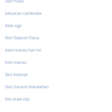
Slot Pulsa
keluaran cambodia
data sgp
Slot Deposit Dana
data macau hari ini
toto macau
Slot Indosat
Slot Garansi Kekalahan
live draw sdy