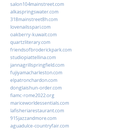
salon104mainstreet.com
alkaspringswater.com
318mainstreet8h.com
lovenailsspari.com
oakberry-kuwait.com
quartzliterary.com
friendsofbroderickpark.com
studiopiattellina.com
jannagrillspringfield.com
fujiyamacharleston.com
elpatronchardon.com
donglaishun-order.com
fiamc-rome2022.org
mariceworldessentials.com
lafisheriarestaurant.com
915jazzandmore.com
aguadulce-countryfair.com