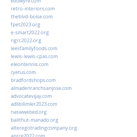
eduwyre.com
retro-interiors.com
theblvd-boise.com
fpet2023.org
e-smart2022.org
ngrc2022.org
leesfamilyfoods.com
lewis-lewis-cpas.com
eleontennis.com
cyetus.com
bradfordshops.com
almadenranchsanjose.com
advocatevijay.com
adlibilimler2023.com
naswwebed.org
balithut-manado.org
alteregotradingcompany.org
aprce2022.com