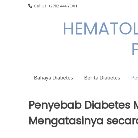
Skip
Call Us: +2782 444 YEAH
to
content
HEMATOL
Bahaya Diabetes
Berita Diabetes
Pe
Penyebab Diabetes M
Mengatasinya secar