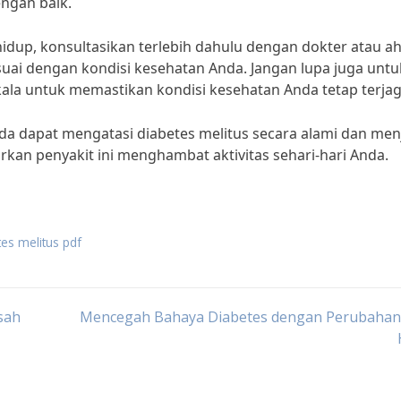
engan baik.
up, konsultasikan terlebih dahulu dengan dokter atau ah
uai dengan kondisi kesehatan Anda. Jangan lupa juga untu
ala untuk memastikan kondisi kesehatan Anda tetap terjag
da dapat mengatasi diabetes melitus secara alami dan men
kan penyakit ini menghambat aktivitas sehari-hari Anda.
es melitus pdf
sah
Mencegah Bahaya Diabetes dengan Perubahan