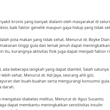
nyakit kronis yang banyak dialami oleh masyarakat di selu
aktor, baik faktor genetik maupun gaya hidup yang tidak se
dalah pola makan yang tidak sehat. Menurut dr. Boyke Dian
makanan tinggi gula dan lemak jenuh dapat meningkatkan
n itu, kurangnya aktivitas fisik juga dapat menjadi faktor r
, ada beberapa langkah yang dapat diambil. Salah satunya
ih sehat. Menurut dr. Adi Jaya, seorang ahli gizi,
sayuran dan buah-buahan serta mengurangi konsumsi gula
 darah.
u mengatasi diabetes melitus. Menurut dr. Agus Susanto,
raga dapat membantu meningkatkan sensitivitas insulin