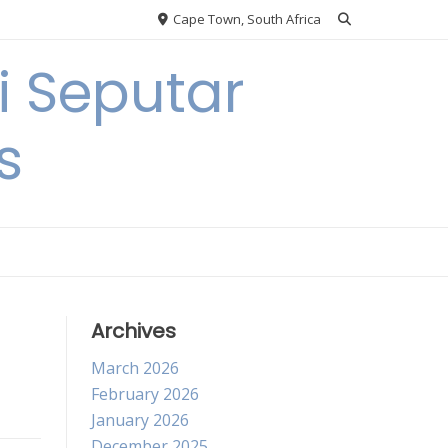
Cape Town, South Africa
 Seputar
s
Archives
March 2026
February 2026
January 2026
December 2025