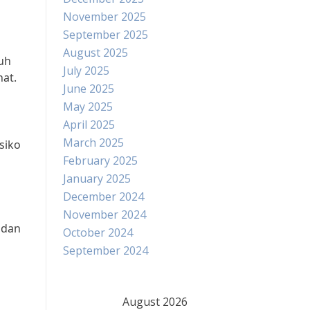
November 2025
September 2025
August 2025
ruh
July 2025
hat.
June 2025
May 2025
April 2025
March 2025
isiko
February 2025
January 2025
December 2024
November 2024
 dan
October 2024
September 2024
August 2026