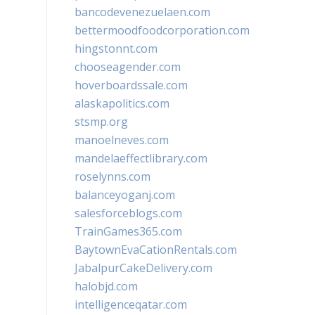
bancodevenezuelaen.com
bettermoodfoodcorporation.com
hingstonnt.com
chooseagender.com
hoverboardssale.com
alaskapolitics.com
stsmp.org
manoelneves.com
mandelaeffectlibrary.com
roselynns.com
balanceyoganj.com
salesforceblogs.com
TrainGames365.com
BaytownEvaCationRentals.com
JabalpurCakeDelivery.com
halobjd.com
intelligenceqatar.com