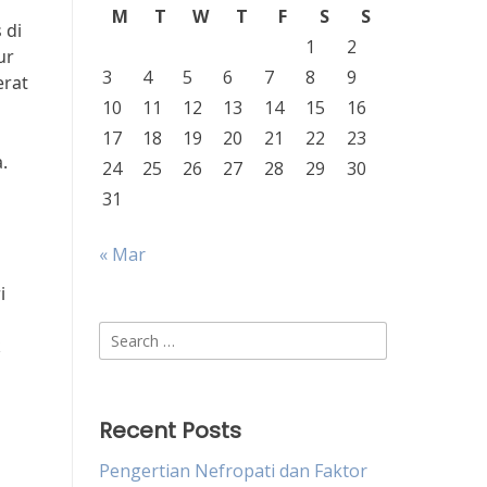
M
T
W
T
F
S
S
 di
1
2
ur
3
4
5
6
7
8
9
erat
10
11
12
13
14
15
16
17
18
19
20
21
22
23
.
24
25
26
27
28
29
30
31
« Mar
i
Search
k
for:
Recent Posts
Pengertian Nefropati dan Faktor