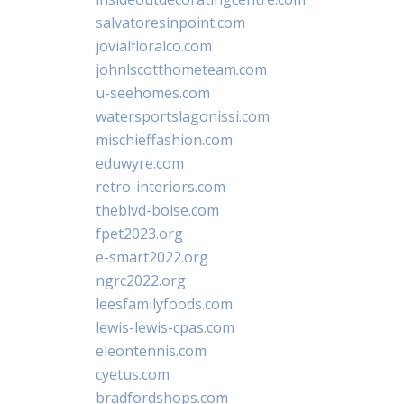
salvatoresinpoint.com
jovialfloralco.com
johnlscotthometeam.com
u-seehomes.com
watersportslagonissi.com
mischieffashion.com
eduwyre.com
retro-interiors.com
theblvd-boise.com
fpet2023.org
e-smart2022.org
ngrc2022.org
leesfamilyfoods.com
lewis-lewis-cpas.com
eleontennis.com
cyetus.com
bradfordshops.com