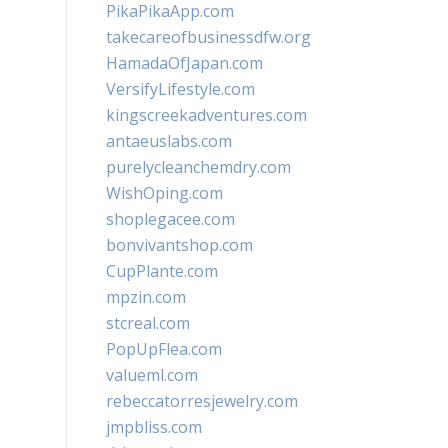
PikaPikaApp.com
takecareofbusinessdfw.org
HamadaOfJapan.com
VersifyLifestyle.com
kingscreekadventures.com
antaeuslabs.com
purelycleanchemdry.com
WishOping.com
shoplegacee.com
bonvivantshop.com
CupPlante.com
mpzin.com
stcreal.com
PopUpFlea.com
valueml.com
rebeccatorresjewelry.com
jmpbliss.com