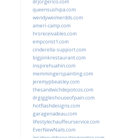
drjorgerico.com
queensushipa.com
wendyweimerdds.com
ameri-camp.com
hrsreceivables.com
empconst1.com
cinderella-support.com
bigpinkrestaurant.com
inspirehuahin.com
memmingerspainting.com
jeremypbeasley.com
thesandwichdepotcos.com
drgiggleshouseofpain.com
hotflashdesigns.com
garagenadeau.com
lifestylechauffeurservice.com
EverNewNails.com
insideoutdecoratingcentre.com