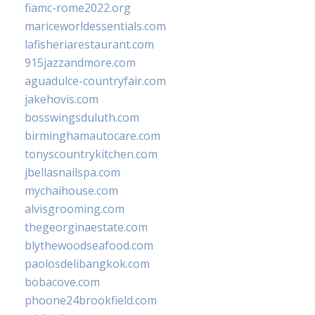
fiamc-rome2022.org
mariceworldessentials.com
lafisheriarestaurant.com
915jazzandmore.com
aguadulce-countryfair.com
jakehovis.com
bosswingsduluth.com
birminghamautocare.com
tonyscountrykitchen.com
jbellasnailspa.com
mychaihouse.com
alvisgrooming.com
thegeorginaestate.com
blythewoodseafood.com
paolosdelibangkok.com
bobacove.com
phoone24brookfield.com