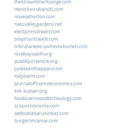
thestreamlinerlounge.com
mestrinorubanofc.com
novelatherton.com
nassvalleygardens.net
electjohnstewart.com
omptourtravels.com
tribratanews-polreskebumen.com
rsudbayuasih.org
publikjurnalistik.org
juneteenthapparel.net
italywarm.com
journaloffinanceeconomics.com
kvk-kumari.org
foodscienceandtechnology.com
scisportsscience.com
addisababacuisineaz.com
burgerimcamas.com