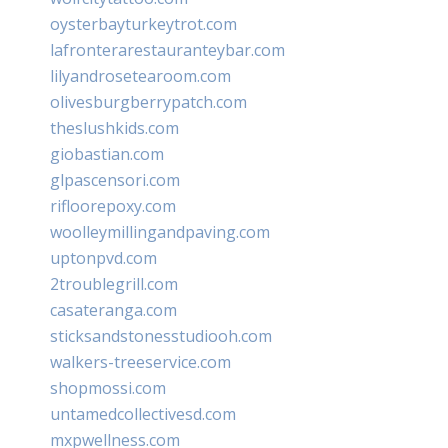
oysterbayturkeytrot.com
lafronterarestauranteybar.com
lilyandrosetearoom.com
olivesburgberrypatch.com
theslushkids.com
giobastian.com
glpascensori.com
rifloorepoxy.com
woolleymillingandpaving.com
uptonpvd.com
2troublegrill.com
casateranga.com
sticksandstonesstudiooh.com
walkers-treeservice.com
shopmossi.com
untamedcollectivesd.com
mxpwellness.com