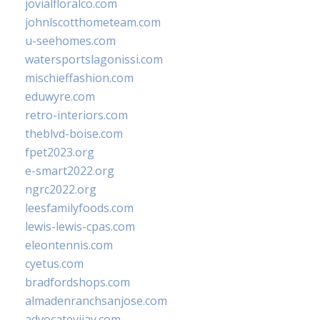
jovialfloralco.com
johnlscotthometeam.com
u-seehomes.com
watersportslagonissi.com
mischieffashion.com
eduwyre.com
retro-interiors.com
theblvd-boise.com
fpet2023.org
e-smart2022.org
ngrc2022.org
leesfamilyfoods.com
lewis-lewis-cpas.com
eleontennis.com
cyetus.com
bradfordshops.com
almadenranchsanjose.com
advocatevijay.com