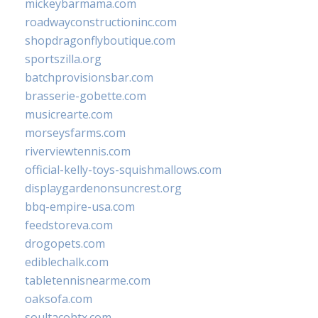
mickeybarmama.com
roadwayconstructioninc.com
shopdragonflyboutique.com
sportszilla.org
batchprovisionsbar.com
brasserie-gobette.com
musicrearte.com
morseysfarms.com
riverviewtennis.com
official-kelly-toys-squishmallows.com
displaygardenonsuncrest.org
bbq-empire-usa.com
feedstoreva.com
drogopets.com
ediblechalk.com
tabletennisnearme.com
oaksofa.com
soultacohtx.com