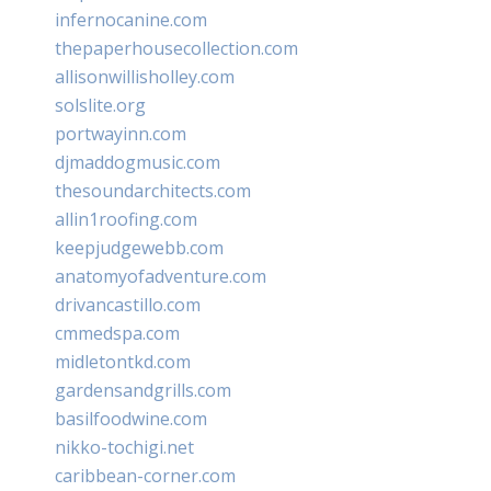
infernocanine.com
thepaperhousecollection.com
allisonwillisholley.com
solslite.org
portwayinn.com
djmaddogmusic.com
thesoundarchitects.com
allin1roofing.com
keepjudgewebb.com
anatomyofadventure.com
drivancastillo.com
cmmedspa.com
midletontkd.com
gardensandgrills.com
basilfoodwine.com
nikko-tochigi.net
caribbean-corner.com