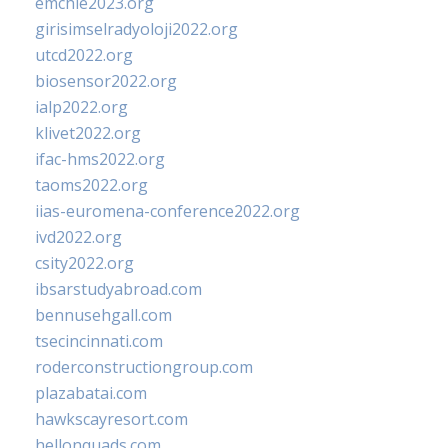
emchie2023.org
girisimselradyoloji2022.org
utcd2022.org
biosensor2022.org
ialp2022.org
klivet2022.org
ifac-hms2022.org
taoms2022.org
iias-euromena-conference2022.org
ivd2022.org
csity2022.org
ibsarstudyabroad.com
bennusehgall.com
tsecincinnati.com
roderconstructiongroup.com
plazabatai.com
hawkscayresort.com
hellonquads.com