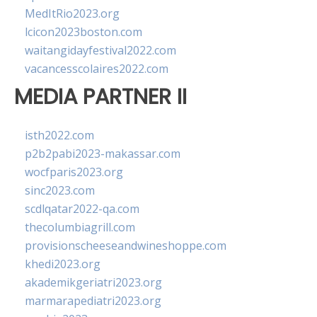
MedItRio2023.org
lcicon2023boston.com
waitangidayfestival2022.com
vacancesscolaires2022.com
MEDIA PARTNER II
isth2022.com
p2b2pabi2023-makassar.com
wocfparis2023.org
sinc2023.com
scdlqatar2022-qa.com
thecolumbiagrill.com
provisionscheeseandwineshoppe.com
khedi2023.org
akademikgeriatri2023.org
marmarapediatri2023.org