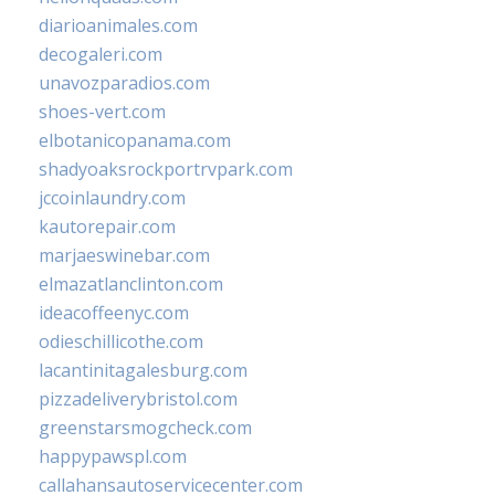
diarioanimales.com
decogaleri.com
unavozparadios.com
shoes-vert.com
elbotanicopanama.com
shadyoaksrockportrvpark.com
jccoinlaundry.com
kautorepair.com
marjaeswinebar.com
elmazatlanclinton.com
ideacoffeenyc.com
odieschillicothe.com
lacantinitagalesburg.com
pizzadeliverybristol.com
greenstarsmogcheck.com
happypawspl.com
callahansautoservicecenter.com