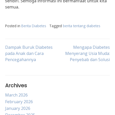
sendiri. Semoga informasi ini bermanfaat untuk kita
semua.
Posted in
Berita Diabetes
Tagged
berita tentang diabetes
Post
Dampak Buruk Diabetes
Mengapa Diabetes
pada Anak dan Cara
Menyerang Usia Muda:
Pencegahannya
Penyebab dan Solusi
navigation
Archives
March 2026
February 2026
January 2026