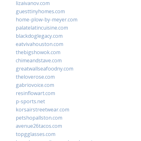
lizaivanov.com
guesttinyhomes.com
home-plow-by-meyer.com
palatelatincuisine.com
blackdoglegacy.com
eatvivahouston.com
thebigshowok.com
chimeandstave.com
greatwallseafoodny.com
theloverose.com
gabriovoice.com
resinflowart.com
p-sports.net
korsairstreetwear.com
petshopallston.com
avenue26tacos.com
topgglasses.com