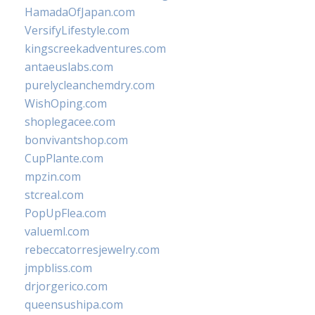
HamadaOfJapan.com
VersifyLifestyle.com
kingscreekadventures.com
antaeuslabs.com
purelycleanchemdry.com
WishOping.com
shoplegacee.com
bonvivantshop.com
CupPlante.com
mpzin.com
stcreal.com
PopUpFlea.com
valueml.com
rebeccatorresjewelry.com
jmpbliss.com
drjorgerico.com
queensushipa.com