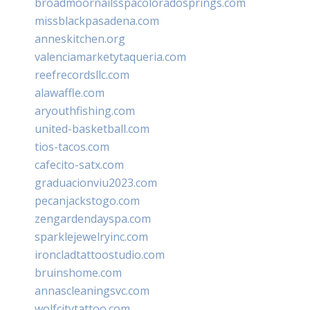
broadmoornailsspacoloradosprings.com
missblackpasadena.com
anneskitchen.org
valenciamarketytaqueria.com
reefrecordsllc.com
alawaffle.com
aryouthfishing.com
united-basketball.com
tios-tacos.com
cafecito-satx.com
graduacionviu2023.com
pecanjackstogo.com
zengardendayspa.com
sparklejewelryinc.com
ironcladtattoostudio.com
bruinshome.com
annascleaningsvc.com
wolfcitytattoo.com