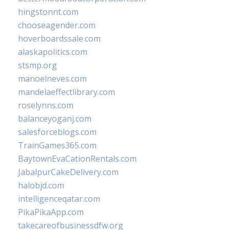
hingstonnt.com
chooseagender.com
hoverboardssale.com
alaskapolitics.com
stsmp.org
manoelneves.com
mandelaeffectlibrary.com
roselynns.com
balanceyoganj.com
salesforceblogs.com
TrainGames365.com
BaytownEvaCationRentals.com
JabalpurCakeDelivery.com
halobjd.com
intelligenceqatar.com
PikaPikaApp.com
takecareofbusinessdfw.org