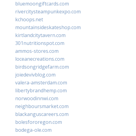
bluemoongiftcards.com
rivercitysteampunkexpo.com
kchoops.net
mountainsideskateshop.com
kirtlandcitytavern.com
301nutritionspot.com
ammos-stores.com
loceanecreations.com
birdsongridgefarm.com
joiedevivblog.com
valera-amsterdam.com
libertybrandhemp.com
norwoodinnwi.com
neighboursmarket.com
blackanguscareers.com
bolesfororegon.com
bodega-ole.com