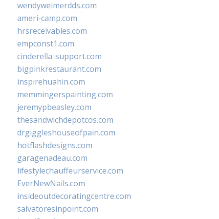
wendyweimerdds.com
ameri-camp.com
hrsreceivables.com
empconst1.com
cinderella-support.com
bigpinkrestaurant.com
inspirehuahin.com
memmingerspainting.com
jeremypbeasley.com
thesandwichdepotcos.com
drgiggleshouseofpain.com
hotflashdesigns.com
garagenadeau.com
lifestylechauffeurservice.com
EverNewNails.com
insideoutdecoratingcentre.com
salvatoresinpoint.com