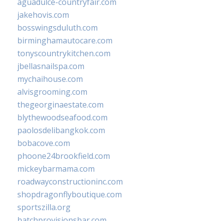
aguadulce-countryfair.com
jakehovis.com
bosswingsduluth.com
birminghamautocare.com
tonyscountrykitchen.com
jbellasnailspa.com
mychaihouse.com
alvisgrooming.com
thegeorginaestate.com
blythewoodseafood.com
paolosdelibangkok.com
bobacove.com
phoone24brookfield.com
mickeybarmama.com
roadwayconstructioninc.com
shopdragonflyboutique.com
sportszilla.org
batchprovisionsbar.com