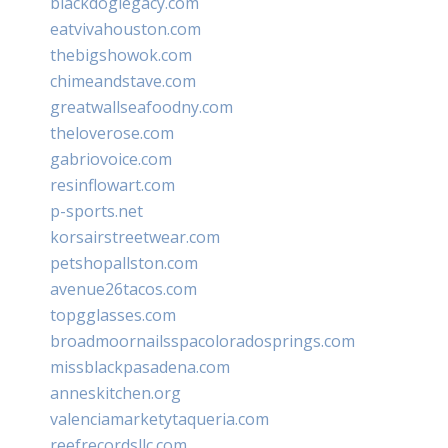
blackdoglegacy.com
eatvivahouston.com
thebigshowok.com
chimeandstave.com
greatwallseafoodny.com
theloverose.com
gabriovoice.com
resinflowart.com
p-sports.net
korsairstreetwear.com
petshopallston.com
avenue26tacos.com
topgglasses.com
broadmoornailsspacoloradosprings.com
missblackpasadena.com
anneskitchen.org
valenciamarketytaqueria.com
reefrecordsllc.com