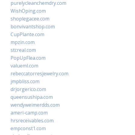
purelycleanchemdry.com
WishOping.com
shoplegacee.com
bonvivantshop.com
CupPlante.com
mpzin.com
stcreal.com
PopUpFlea.com
valueml.com
rebeccatorresjewelry.com
jmpbliss.com
drjorgerico.com
queensushipa.com
wendyweimerdds.com
ameri-camp.com
hrsreceivables.com
empconst1.com