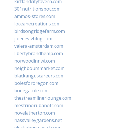
kirtlandcitytavern.com
301nutritionspot.com
ammos-stores.com
loceanecreations.com
birdsongridgefarm.com
joiedevivblog.com
valera-amsterdam.com
libertybrandhemp.com
norwoodinnwi.com
neighboursmarket.com
blackanguscareers.com
bolesfororegon.com
bodega-ole.com
thestreamlinerlounge.com
mestrinorubanofc.com
novelatherton.com
nassvalleygardens.net
electjohnstewart.com