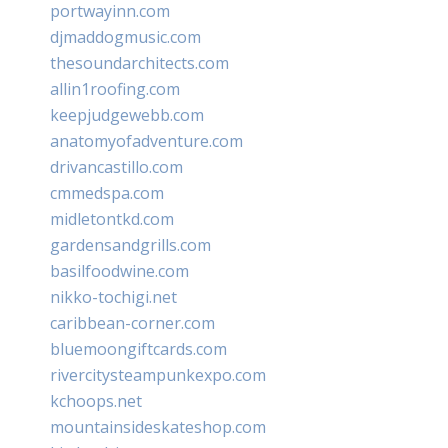
portwayinn.com
djmaddogmusic.com
thesoundarchitects.com
allin1roofing.com
keepjudgewebb.com
anatomyofadventure.com
drivancastillo.com
cmmedspa.com
midletontkd.com
gardensandgrills.com
basilfoodwine.com
nikko-tochigi.net
caribbean-corner.com
bluemoongiftcards.com
rivercitysteampunkexpo.com
kchoops.net
mountainsideskateshop.com