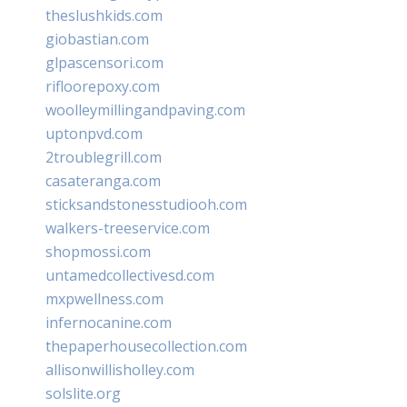
theslushkids.com
giobastian.com
glpascensori.com
rifloorepoxy.com
woolleymillingandpaving.com
uptonpvd.com
2troublegrill.com
casateranga.com
sticksandstonesstudiooh.com
walkers-treeservice.com
shopmossi.com
untamedcollectivesd.com
mxpwellness.com
infernocanine.com
thepaperhousecollection.com
allisonwillisholley.com
solslite.org