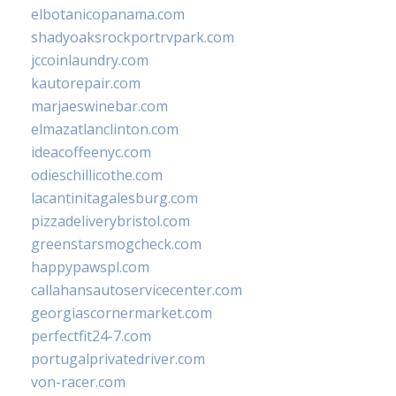
elbotanicopanama.com
shadyoaksrockportrvpark.com
jccoinlaundry.com
kautorepair.com
marjaeswinebar.com
elmazatlanclinton.com
ideacoffeenyc.com
odieschillicothe.com
lacantinitagalesburg.com
pizzadeliverybristol.com
greenstarsmogcheck.com
happypawspl.com
callahansautoservicecenter.com
georgiascornermarket.com
perfectfit24-7.com
portugalprivatedriver.com
von-racer.com