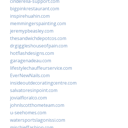
cinderella-support.com
bigpinkrestaurant.com
inspirehuahin.com
memmingerspainting.com
jeremypbeasley.com
thesandwichdepotcos.com
drgiggleshouseofpain.com
hotflashdesigns.com
garagenadeau.com
lifestylechauffeurservice.com
EverNewNails.com
insideoutdecoratingcentre.com
salvatoresinpoint.com
jovialfloralco.com
johnlscotthometeam.com
u-seehomes.com
watersportslagonissi.com
mischieffashion.com