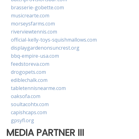
brasserie-gobette.com
musicrearte.com
morseysfarms.com
riverviewtennis.com
official-kelly-toys-squishmallows.com
displaygardenonsuncrest.org
bbq-empire-usa.com
feedstoreva.com
drogopets.com
ediblechalk.com
tabletennisnearme.com
oaksofa.com
soultacohtx.com
capishcaps.com
gpsyfl.org
MEDIA PARTNER III