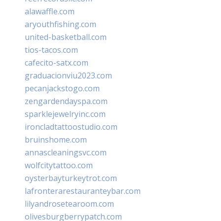
alawaffle.com
aryouthfishing.com
united-basketball.com
tios-tacos.com
cafecito-satx.com
graduacionviu2023.com
pecanjackstogo.com
zengardendayspa.com
sparklejewelryinc.com
ironcladtattoostudio.com
bruinshome.com
annascleaningsvc.com
wolfcitytattoo.com
oysterbayturkeytrot.com
lafronterarestauranteybar.com
lilyandrosetearoom.com
olivesburgberrypatch.com