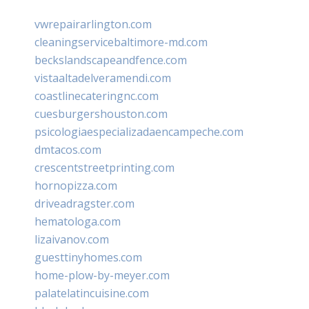
vwrepairarlington.com
cleaningservicebaltimore-md.com
beckslandscapeandfence.com
vistaaltadelveramendi.com
coastlinecateringnc.com
cuesburgershouston.com
psicologiaespecializadaencampeche.com
dmtacos.com
crescentstreetprinting.com
hornopizza.com
driveadragster.com
hematologa.com
lizaivanov.com
guesttinyhomes.com
home-plow-by-meyer.com
palatelatincuisine.com