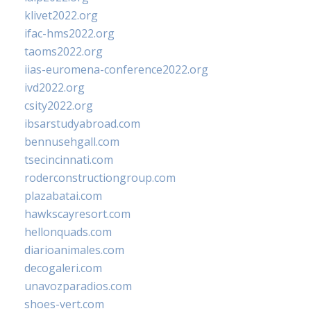
klivet2022.org
ifac-hms2022.org
taoms2022.org
iias-euromena-conference2022.org
ivd2022.org
csity2022.org
ibsarstudyabroad.com
bennusehgall.com
tsecincinnati.com
roderconstructiongroup.com
plazabatai.com
hawkscayresort.com
hellonquads.com
diarioanimales.com
decogaleri.com
unavozparadios.com
shoes-vert.com