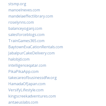
stsmp.org
manoelneves.com
mandelaeffectlibrary.com
roselynns.com
balanceyoganj.com
salesforceblogs.com
TrainGames365.com
BaytownEvaCationRentals.com
JabalpurCakeDelivery.com
halobjd.com
intelligenceqatar.com
PikaPikaApp.com
takecareofbusinessdfw.org
HamadaOfJapan.com
VersifyLifestyle.com
kingscreekadventures.com
antaeuslabs.com