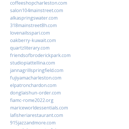
coffeeshopcharleston.com
salon104mainstreet.com
alkaspringswater.com
318mainstreet8h.com
lovenailsspari.com
oakberry-kuwait.com
quartzliterary.com
friendsofbroderickpark.com
studiopiattellina.com
jannagrillspringfield.com
fujiyamacharleston.com
elpatronchardon.com
donglaishun-order.com
fiamc-rome2022.org
mariceworldessentials.com
lafisheriarestaurant.com
915jazzandmore.com