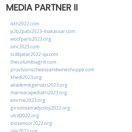
MEDIA PARTNER II
isth2022.com
p2b2pabi2023-makassar.com
wocfparis2023.org
sinc2023.com
scdlqatar2022-qa.com
thecolumbiagrill.com
provisionscheeseandwineshoppe.com
khedi2023.org
akademikgeriatri2023.org
marmarapediatri2023.org
emchie2023.org
girisimselradyoloji2022.org
utcd2022.org
biosensor2022.org
ialp2022.org