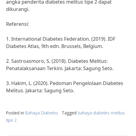
angka penderita diabetes melitus tipe 2 dapat
dikurangi.
Referensi:
1. International Diabetes Federation. (2019). IDF
Diabetes Atlas, 9th edn. Brussels, Belgium.
2. Sastroasmoro, S. (2018). Diabetes Melitus:
Penatalaksanaan Terkini. Jakarta: Sagung Seto.
3. Hakim, L. (2020). Pedoman Pengelolaan Diabetes
Melitus. Jakarta: Sagung Seto.
Posted in
Bahaya Diabetes
Tagged
bahaya diabetes melitus
tipe 2