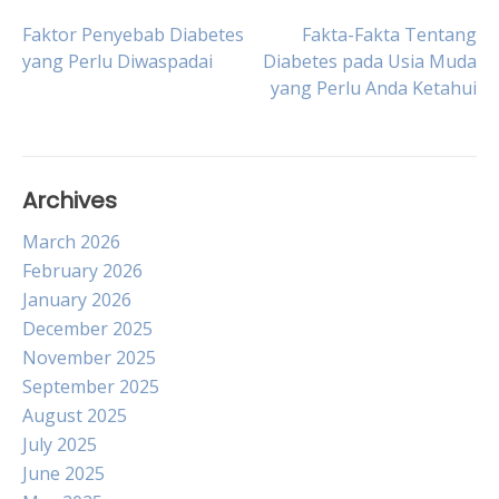
Post
Faktor Penyebab Diabetes
Fakta-Fakta Tentang
yang Perlu Diwaspadai
Diabetes pada Usia Muda
yang Perlu Anda Ketahui
navigation
Archives
March 2026
February 2026
January 2026
December 2025
November 2025
September 2025
August 2025
July 2025
June 2025