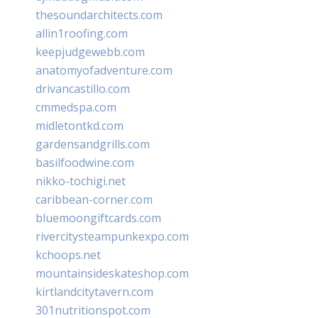
thesoundarchitects.com
allin1roofing.com
keepjudgewebb.com
anatomyofadventure.com
drivancastillo.com
cmmedspa.com
midletontkd.com
gardensandgrills.com
basilfoodwine.com
nikko-tochigi.net
caribbean-corner.com
bluemoongiftcards.com
rivercitysteampunkexpo.com
kchoops.net
mountainsideskateshop.com
kirtlandcitytavern.com
301nutritionspot.com