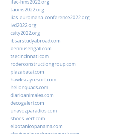
ifac-hms2022.org
taoms2022.org
iias-euromena-conference2022.org
ivd2022.org
csity2022.org
ibsarstudyabroad.com
bennusehgall.com
tsecincinnati.com
roderconstructiongroup.com
plazabatai.com
hawkscayresort.com
hellonquads.com
diarioanimales.com
decogaleri.com
unavozparadios.com
shoes-vert.com
elbotanicopanama.com