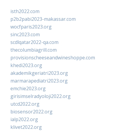
isth2022.com
p2b2pabi2023-makassar.com
wocfparis2023.org
sinc2023.com
scdlqatar2022-qa.com
thecolumbiagrill.com
provisionscheeseandwineshoppe.com
khedi2023.org
akademikgeriatri2023.org
marmarapediatri2023.org
emchie2023.org
girisimselradyoloji2022.org
utcd2022.org
biosensor2022.org
ialp2022.org
klivet2022.org