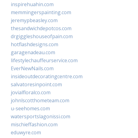
inspirehuahin.com
memmingerspainting.com
jeremypbeasley.com
thesandwichdepotcos.com
drgiggleshouseofpain.com
hotflashdesigns.com
garagenadeau.com
lifestylechauffeurservice.com
EverNewNails.com
insideoutdecoratingcentre.com
salvatoresinpoint.com
jovialfloralco.com
johnlscotthometeam.com
u-seehomes.com
watersportslagonissi.com
mischieffashion.com
eduwyre.com