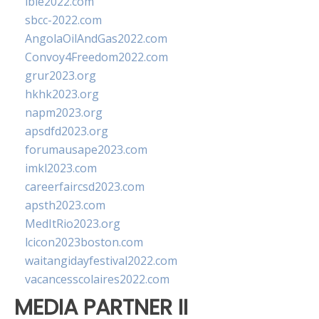
ibie2022.com
sbcc-2022.com
AngolaOilAndGas2022.com
Convoy4Freedom2022.com
grur2023.org
hkhk2023.org
napm2023.org
apsdfd2023.org
forumausape2023.com
imkl2023.com
careerfaircsd2023.com
apsth2023.com
MedItRio2023.org
lcicon2023boston.com
waitangidayfestival2022.com
vacancesscolaires2022.com
MEDIA PARTNER II