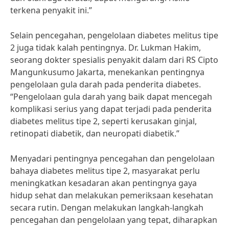
terkena penyakit ini.”
Selain pencegahan, pengelolaan diabetes melitus tipe
2 juga tidak kalah pentingnya. Dr. Lukman Hakim,
seorang dokter spesialis penyakit dalam dari RS Cipto
Mangunkusumo Jakarta, menekankan pentingnya
pengelolaan gula darah pada penderita diabetes.
“Pengelolaan gula darah yang baik dapat mencegah
komplikasi serius yang dapat terjadi pada penderita
diabetes melitus tipe 2, seperti kerusakan ginjal,
retinopati diabetik, dan neuropati diabetik.”
Menyadari pentingnya pencegahan dan pengelolaan
bahaya diabetes melitus tipe 2, masyarakat perlu
meningkatkan kesadaran akan pentingnya gaya
hidup sehat dan melakukan pemeriksaan kesehatan
secara rutin. Dengan melakukan langkah-langkah
pencegahan dan pengelolaan yang tepat, diharapkan