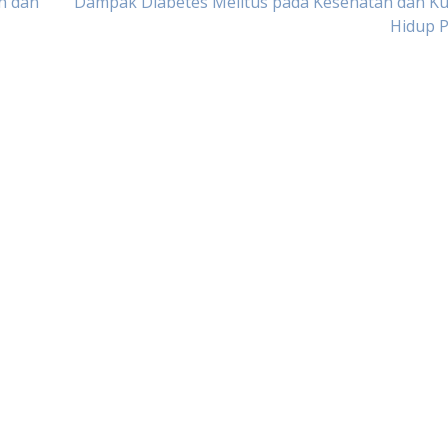
n dan
Dampak Diabetes Melitus pada Kesehatan dan Ku
Hidup P