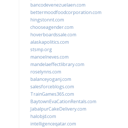
bancodevenezuelaen.com
bettermoodfoodcorporation.com
hingstonnt.com
chooseagender.com
hoverboardssale.com
alaskapolitics.com
stsmp.org
manoelneves.com
mandelaeffectlibrary.com
roselynns.com
balanceyoganj.com
salesforceblogs.com
TrainGames365.com
BaytownEvaCationRentals.com
JabalpurCakeDelivery.com
halobjd.com
intelligenceqatar.com