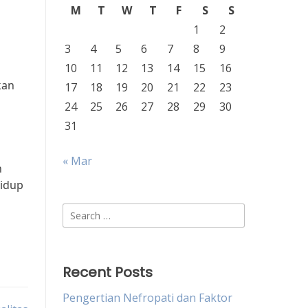
M
T
W
T
F
S
S
1
2
3
4
5
6
7
8
9
10
11
12
13
14
15
16
kan
17
18
19
20
21
22
23
24
25
26
27
28
29
30
31
« Mar
h
hidup
Search
for:
Recent Posts
Pengertian Nefropati dan Faktor