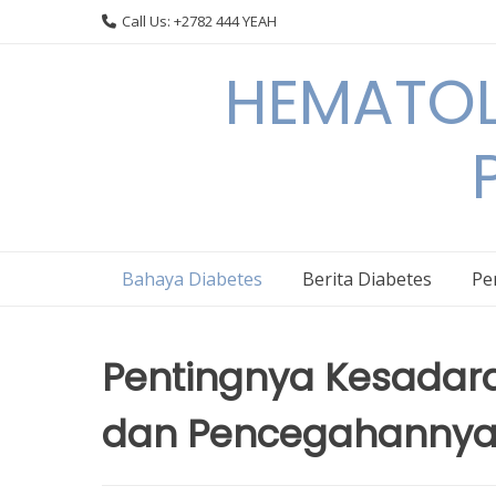
Skip
Call Us: +2782 444 YEAH
to
content
HEMATOL
Bahaya Diabetes
Berita Diabetes
Pe
Pentingnya Kesadar
dan Pencegahanny