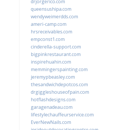
drjorgerico.com
queensushipa.com
wendyweimerdds.com
ameri-camp.com
hrsreceivables.com
empconst1.com
cinderella-support.com
bigpinkrestaurant.com
inspirehuahin.com
memmingerspainting.com
jeremypbeasley.com
thesandwichdepotcos.com
drgiggleshouseofpain.com
hotflashdesigns.com
garagenadeau.com
lifestylechauffeurservice.com
EverNewNails.com
insideoutdecoratingcentre.com