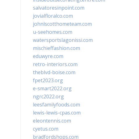
salvatoresinpoint.com
jovialfloralco.com
johnlscotthometeam.com
u-seehomes.com
watersportslagonissi.com
mischieffashion.com
eduwyre.com
retro-interiors.com
theblvd-boise.com
fpet2023.org
e-smart2022.org
ngrc2022.org
leesfamilyfoods.com
lewis-lewis-cpas.com
eleontennis.com
cyetus.com
bradfordshops.com