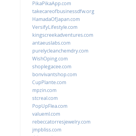
PikaPikaApp.com
takecareofbusinessdfw.org
HamadaOfJapan.com
VersifyLifestyle.com
kingscreekadventures.com
antaeuslabs.com
purelycleanchemdry.com
WishOping.com
shoplegacee.com
bonvivantshop.com
CupPlante.com
mpzin.com
stcreal.com
PopUpFlea.com
valueml.com
rebeccatorresjewelry.com
jmpbliss.com