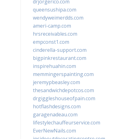
drjorgerico.com
queensushipa.com
wendyweimerdds.com
ameri-camp.com
hrsreceivables.com
empconst1.com
cinderella-support.com
bigpinkrestaurant.com
inspirehuahin.com
memmingerspainting.com
jeremypbeasley.com
thesandwichdepotcos.com
drgiggleshouseofpain.com
hotflashdesigns.com
garagenadeau.com
lifestylechauffeurservice.com
EverNewNails.com
insideoutdecoratingcentre.com