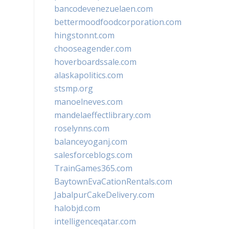
bancodevenezuelaen.com
bettermoodfoodcorporation.com
hingstonnt.com
chooseagender.com
hoverboardssale.com
alaskapolitics.com
stsmp.org
manoelneves.com
mandelaeffectlibrary.com
roselynns.com
balanceyoganj.com
salesforceblogs.com
TrainGames365.com
BaytownEvaCationRentals.com
JabalpurCakeDelivery.com
halobjd.com
intelligenceqatar.com