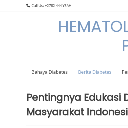
Skip
Call Us: +2782 444 YEAH
to
content
HEMATOL
Bahaya Diabetes
Berita Diabetes
Pe
Pentingnya Edukasi D
Masyarakat Indones