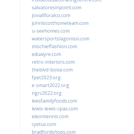
salvatoresinpoint.com
jovialfloralco.com
johnlscotthometeam.com
u-seehomes.com
watersportslagonissi.com
mischieffashion.com
eduwyre.com
retro-interiors.com
theblvd-boise.com
fpet2023.org
e-smart2022.org
ngrc2022.org
leesfamilyfoods.com
lewis-lewis-cpas.com
eleontennis.com
cyetus.com
bradfordshops.com