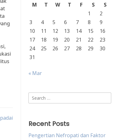
dak
M
T
W
T
F
S
S
at
1
2
ta
3
4
5
6
7
8
9
 yang
10
11
12
13
14
15
16
17
18
19
20
21
22
23
si,
24
25
26
27
28
29
30
ukasi
31
itus
« Mar
Search
for:
spadai
Recent Posts
Pengertian Nefropati dan Faktor