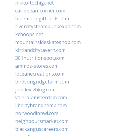
nikko-tochigi.net
caribbean-corner.com
bluemoongiftcards.com
rivercitysteampunkexpo.com
kchoops.net
mountainsideskateshop.com
kirtlandcitytavern.com
301nutritionspot.com
ammos-stores.com
loceanecreations.com
birdsongridgefarm.com
joiedevivblog.com
valera-amsterdam.com
libertybrandhemp.com
norwoodinnwi.com
neighboursmarket.com
blackanguscareers.com