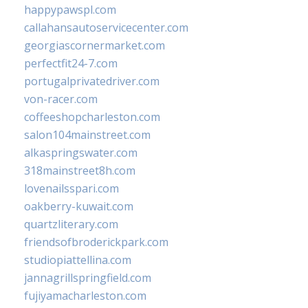
happypawspl.com
callahansautoservicecenter.com
georgiascornermarket.com
perfectfit24-7.com
portugalprivatedriver.com
von-racer.com
coffeeshopcharleston.com
salon104mainstreet.com
alkaspringswater.com
318mainstreet8h.com
lovenailsspari.com
oakberry-kuwait.com
quartzliterary.com
friendsofbroderickpark.com
studiopiattellina.com
jannagrillspringfield.com
fujiyamacharleston.com