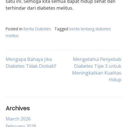
satu ini. Semoga kita semua dapat hidup sehat dan
terhindar dari diabetes melitus.
Posted in
Berita Diabetes
Tagged
berita tentang diabetes
melitus
Post
Mengapa Bahaya Jika
Mengetahui Penyebab
Diabetes Tidak Diobati?
Diabetes Tipe 3 untuk
Meningkatkan Kualitas
navigation
Hidup
Archives
March 2026
February 2026