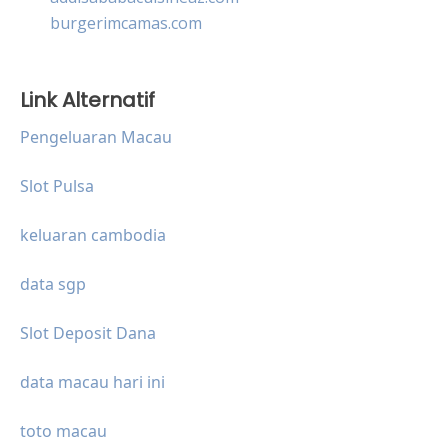
burgerimcamas.com
Link Alternatif
Pengeluaran Macau
Slot Pulsa
keluaran cambodia
data sgp
Slot Deposit Dana
data macau hari ini
toto macau