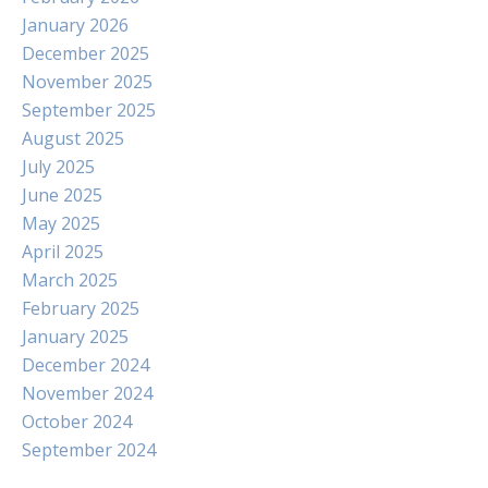
January 2026
December 2025
November 2025
September 2025
August 2025
July 2025
June 2025
May 2025
April 2025
March 2025
February 2025
January 2025
December 2024
November 2024
October 2024
September 2024