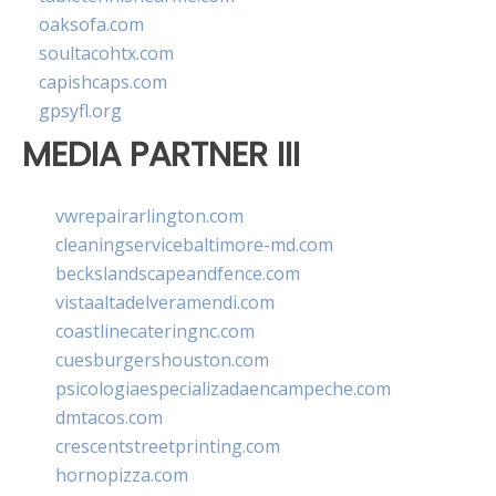
oaksofa.com
soultacohtx.com
capishcaps.com
gpsyfl.org
MEDIA PARTNER III
vwrepairarlington.com
cleaningservicebaltimore-md.com
beckslandscapeandfence.com
vistaaltadelveramendi.com
coastlinecateringnc.com
cuesburgershouston.com
psicologiaespecializadaencampeche.com
dmtacos.com
crescentstreetprinting.com
hornopizza.com