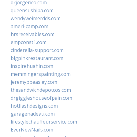
drjorgerico.com
queensushipa.com
wendyweimerdds.com
ameri-camp.com
hrsreceivables.com
empconst1.com
cinderella-support.com
bigpinkrestaurant.com
inspirehuahin.com
memmingerspainting.com
jeremypbeasley.com
thesandwichdepotcos.com
drgiggleshouseofpain.com
hotflashdesigns.com
garagenadeau.com
lifestylechauffeurservice.com
EverNewNails.com