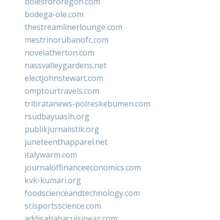
bolesfororegon.com
bodega-ole.com
thestreamlinerlounge.com
mestrinorubanofc.com
novelatherton.com
nassvalleygardens.net
electjohnstewart.com
omptourtravels.com
tribratanews-polreskebumen.com
rsudbayuasih.org
publikjurnalistik.org
juneteenthapparel.net
italywarm.com
journaloffinanceeconomics.com
kvk-kumari.org
foodscienceandtechnology.com
scisportsscience.com
addisababacuisineaz.com