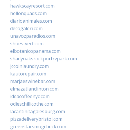
hawkscayresort.com
hellonquads.com
diarioanimales.com
decogaleri.com
unavozparadios.com
shoes-vert.com
elbotanicopanama.com
shadyoaksrockportrvpark.com
jccoinlaundry.com
kautorepair.com
marjaeswinebar.com
elmazatlanclinton.com
ideacoffeenyc.com
odieschillicothe.com
lacantinitagalesburg.com
pizzadeliverybristol.com
greenstarsmogcheck.com