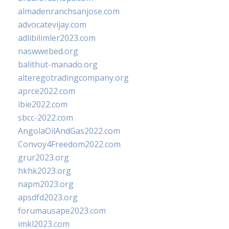
almadenranchsanjose.com
advocatevijay.com
adlibilimler2023.com
naswwebed.org
balithut-manado.org
alteregotradingcompany.org
aprce2022.com
ibie2022.com
sbcc-2022.com
AngolaOilAndGas2022.com
Convoy4Freedom2022.com
grur2023.org
hkhk2023.org
napm2023.org
apsdfd2023.org
forumausape2023.com
imkl2023.com