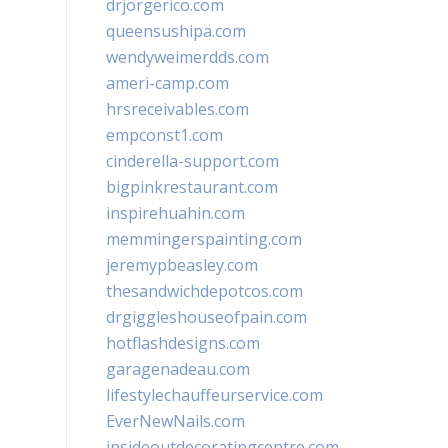
drjorgerico.com
queensushipa.com
wendyweimerdds.com
ameri-camp.com
hrsreceivables.com
empconst1.com
cinderella-support.com
bigpinkrestaurant.com
inspirehuahin.com
memmingerspainting.com
jeremypbeasley.com
thesandwichdepotcos.com
drgiggleshouseofpain.com
hotflashdesigns.com
garagenadeau.com
lifestylechauffeurservice.com
EverNewNails.com
insideoutdecoratingcentre.com