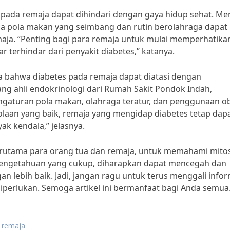
es pada remaja dapat dihindari dengan gaya hidup sehat. M
jaga pola makan yang seimbang dan rutin berolahraga dapat
ja. “Penting bagi para remaja untuk mulai memperhatika
r terhindar dari penyakit diabetes,” katanya.
ta bahwa diabetes pada remaja dapat diatasi dengan
ang ahli endokrinologi dari Rumah Sakit Pondok Indah,
ngaturan pola makan, olahraga teratur, dan penggunaan ob
olaan yang baik, remaja yang mengidap diabetes tetap dap
ak kendala,” jelasnya.
erutama para orang tua dan remaja, untuk memahami mito
 pengetahuan yang cukup, diharapkan dapat mencegah dan
 lebih baik. Jadi, jangan ragu untuk terus menggali infor
diperlukan. Semoga artikel ini bermanfaat bagi Anda semua
a remaja