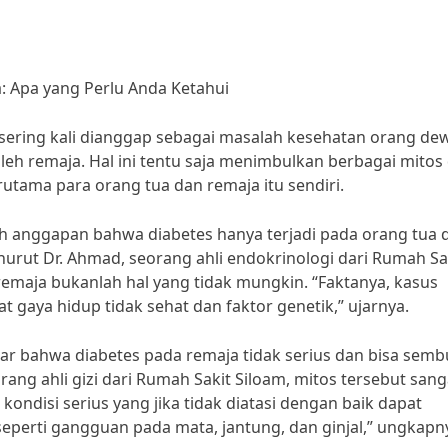
: Apa yang Perlu Anda Ketahui
sering kali dianggap sebagai masalah kesehatan orang de
leh remaja. Hal ini tentu saja menimbulkan berbagai mitos
rutama para orang tua dan remaja itu sendiri.
lah anggapan bahwa diabetes hanya terjadi pada orang tua 
nurut Dr. Ahmad, seorang ahli endokrinologi dari Rumah Sa
emaja bukanlah hal yang tidak mungkin. “Faktanya, kasus
 gaya hidup tidak sehat dan faktor genetik,” ujarnya.
dar bahwa diabetes pada remaja tidak serius dan bisa sem
ang ahli gizi dari Rumah Sakit Siloam, mitos tersebut sang
ondisi serius yang jika tidak diatasi dengan baik dapat
perti gangguan pada mata, jantung, dan ginjal,” ungkapn