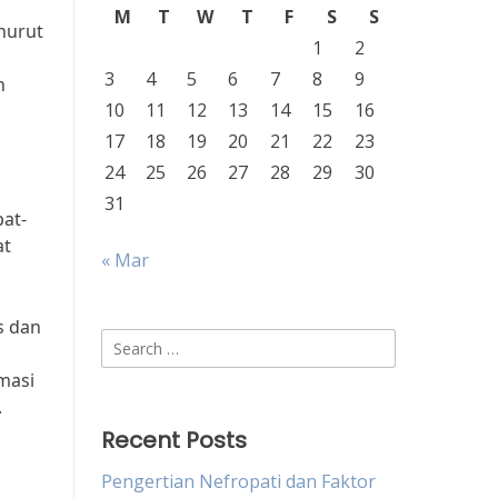
M
T
W
T
F
S
S
enurut
1
2
3
4
5
6
7
8
9
n
10
11
12
13
14
15
16
17
18
19
20
21
22
23
24
25
26
27
28
29
30
31
at-
at
« Mar
s dan
Search
for:
masi
.
Recent Posts
Pengertian Nefropati dan Faktor