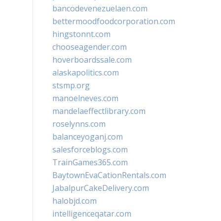
bancodevenezuelaen.com
bettermoodfoodcorporation.com
hingstonnt.com
chooseagender.com
hoverboardssale.com
alaskapolitics.com
stsmp.org
manoelneves.com
mandelaeffectlibrary.com
roselynns.com
balanceyoganj.com
salesforceblogs.com
TrainGames365.com
BaytownEvaCationRentals.com
JabalpurCakeDelivery.com
halobjd.com
intelligenceqatar.com