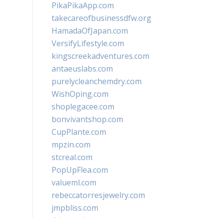
PikaPikaApp.com
takecareofbusinessdfw.org
HamadaOfJapan.com
VersifyLifestyle.com
kingscreekadventures.com
antaeuslabs.com
purelycleanchemdry.com
WishOping.com
shoplegacee.com
bonvivantshop.com
CupPlante.com
mpzin.com
stcreal.com
PopUpFlea.com
valueml.com
rebeccatorresjewelry.com
jmpbliss.com