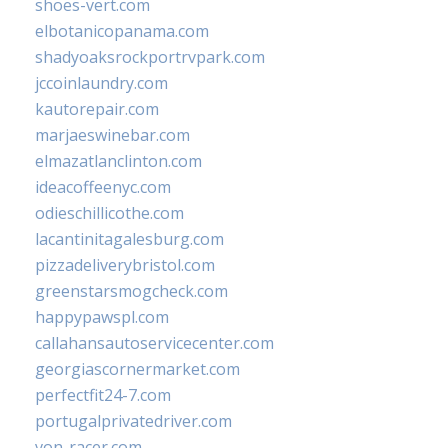
shoes-vert.com
elbotanicopanama.com
shadyoaksrockportrvpark.com
jccoinlaundry.com
kautorepair.com
marjaeswinebar.com
elmazatlanclinton.com
ideacoffeenyc.com
odieschillicothe.com
lacantinitagalesburg.com
pizzadeliverybristol.com
greenstarsmogcheck.com
happypawspl.com
callahansautoservicecenter.com
georgiascornermarket.com
perfectfit24-7.com
portugalprivatedriver.com
von-racer.com