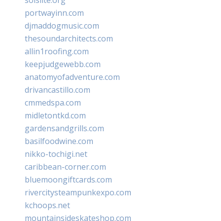
portwayinn.com
djmaddogmusic.com
thesoundarchitects.com
allin1roofing.com
keepjudgewebb.com
anatomyofadventure.com
drivancastillo.com
cmmedspa.com
midletontkd.com
gardensandgrills.com
basilfoodwine.com
nikko-tochigi.net
caribbean-corner.com
bluemoongiftcards.com
rivercitysteampunkexpo.com
kchoops.net
mountainsideskateshop.com