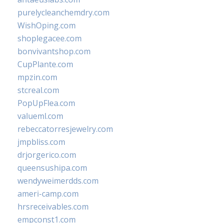
purelycleanchemdry.com
WishOping.com
shoplegacee.com
bonvivantshop.com
CupPlante.com
mpzin.com
stcreal.com
PopUpFlea.com
valueml.com
rebeccatorresjewelry.com
jmpbliss.com
drjorgerico.com
queensushipa.com
wendyweimerdds.com
ameri-camp.com
hrsreceivables.com
empconst1.com