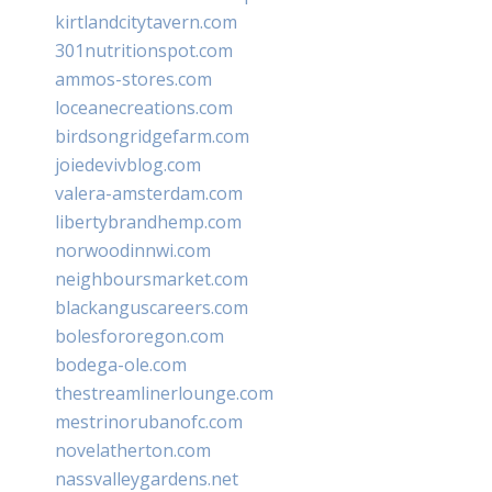
kirtlandcitytavern.com
301nutritionspot.com
ammos-stores.com
loceanecreations.com
birdsongridgefarm.com
joiedevivblog.com
valera-amsterdam.com
libertybrandhemp.com
norwoodinnwi.com
neighboursmarket.com
blackanguscareers.com
bolesfororegon.com
bodega-ole.com
thestreamlinerlounge.com
mestrinorubanofc.com
novelatherton.com
nassvalleygardens.net