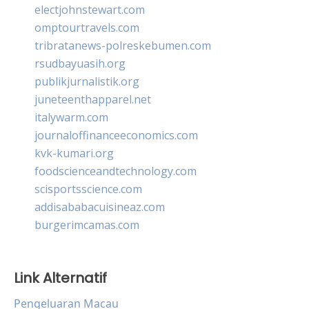
electjohnstewart.com
omptourtravels.com
tribratanews-polreskebumen.com
rsudbayuasih.org
publikjurnalistik.org
juneteenthapparel.net
italywarm.com
journaloffinanceeconomics.com
kvk-kumari.org
foodscienceandtechnology.com
scisportsscience.com
addisababacuisineaz.com
burgerimcamas.com
Link Alternatif
Pengeluaran Macau