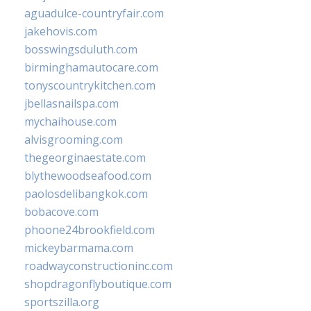
aguadulce-countryfair.com
jakehovis.com
bosswingsduluth.com
birminghamautocare.com
tonyscountrykitchen.com
jbellasnailspa.com
mychaihouse.com
alvisgrooming.com
thegeorginaestate.com
blythewoodseafood.com
paolosdelibangkok.com
bobacove.com
phoone24brookfield.com
mickeybarmama.com
roadwayconstructioninc.com
shopdragonflyboutique.com
sportszilla.org