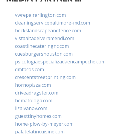
vwrepairarlington.com
cleaningservicebaltimore-md.com
beckslandscapeandfence.com
vistaaltadelveramendi.com
coastlinecateringnc.com
cuesburgershouston.com
psicologiaespecializadaencampeche.com
dmtacos.com
crescentstreetprinting.com
hornopizza.com
driveadragster.com
hematologa.com
lizaivanov.com
guesttinyhomes.com
home-plow-by-meyer.com
palatelatincuisine.com