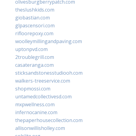
olivesburgberrypatch.com
theslushkids.com
giobastian.com
glpascensori.com
rifloorepoxy.com
woolleymillingandpaving.com
uptonpvd.com
2troublegrill.com
casateranga.com
sticksandstonesstudiooh.com
walkers-treeservice.com
shopmossi.com
untamedcollectivesd.com
mxpwellness.com
infernocanine.com
thepaperhousecollection.com
allisonwillisholley.com
solslite.org