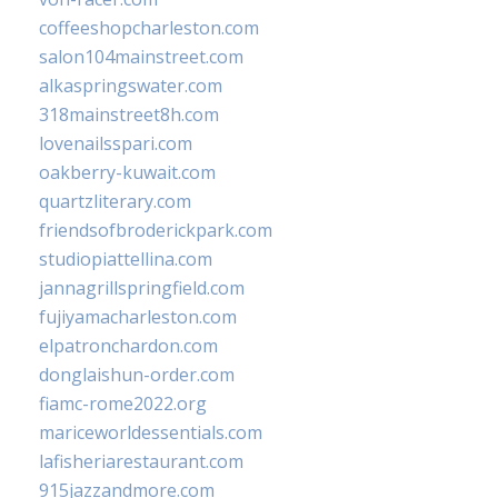
coffeeshopcharleston.com
salon104mainstreet.com
alkaspringswater.com
318mainstreet8h.com
lovenailsspari.com
oakberry-kuwait.com
quartzliterary.com
friendsofbroderickpark.com
studiopiattellina.com
jannagrillspringfield.com
fujiyamacharleston.com
elpatronchardon.com
donglaishun-order.com
fiamc-rome2022.org
mariceworldessentials.com
lafisheriarestaurant.com
915jazzandmore.com