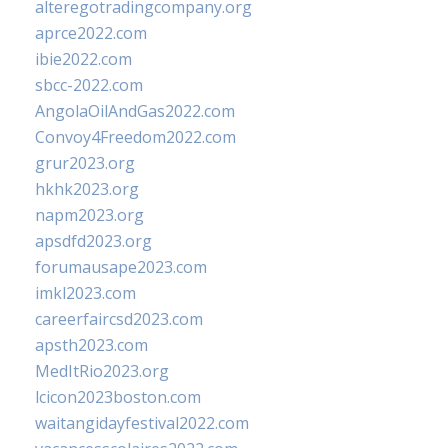
alteregotradingcompany.org
aprce2022.com
ibie2022.com
sbcc-2022.com
AngolaOilAndGas2022.com
Convoy4Freedom2022.com
grur2023.org
hkhk2023.org
napm2023.org
apsdfd2023.org
forumausape2023.com
imkl2023.com
careerfaircsd2023.com
apsth2023.com
MedItRio2023.org
lcicon2023boston.com
waitangidayfestival2022.com