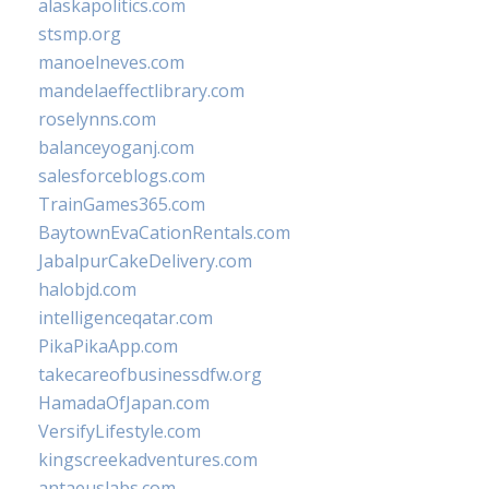
alaskapolitics.com
stsmp.org
manoelneves.com
mandelaeffectlibrary.com
roselynns.com
balanceyoganj.com
salesforceblogs.com
TrainGames365.com
BaytownEvaCationRentals.com
JabalpurCakeDelivery.com
halobjd.com
intelligenceqatar.com
PikaPikaApp.com
takecareofbusinessdfw.org
HamadaOfJapan.com
VersifyLifestyle.com
kingscreekadventures.com
antaeuslabs.com