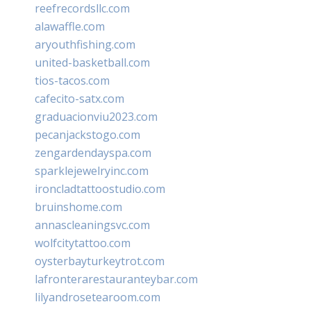
reefrecordsllc.com
alawaffle.com
aryouthfishing.com
united-basketball.com
tios-tacos.com
cafecito-satx.com
graduacionviu2023.com
pecanjackstogo.com
zengardendayspa.com
sparklejewelryinc.com
ironcladtattoostudio.com
bruinshome.com
annascleaningsvc.com
wolfcitytattoo.com
oysterbayturkeytrot.com
lafronterarestauranteybar.com
lilyandrosetearoom.com