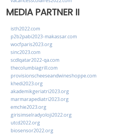
vacancesscolaires2022.com
MEDIA PARTNER II
isth2022.com
p2b2pabi2023-makassar.com
wocfparis2023.org
sinc2023.com
scdlqatar2022-qa.com
thecolumbiagrill.com
provisionscheeseandwineshoppe.com
khedi2023.org
akademikgeriatri2023.org
marmarapediatri2023.org
emchie2023.org
girisimselradyoloji2022.org
utcd2022.org
biosensor2022.org