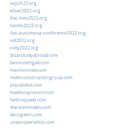
ialp2022.org
klivet2022.org
ifac-hms2022.org
taoms2022.org
iias-euromena-conference2022.org
ivd2022.org
csity2022.org
ibsarstudyabroad.com
bennusehgall.com
tsecincinnati.com
roderconstructiongroup.com
plazabatai.com
hawkscayresort.com
hellonquads.com
diarioanimales.com
decogaleri.com
unavozparadios.com