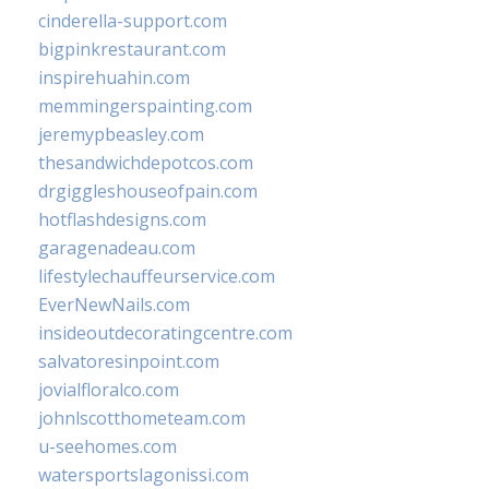
cinderella-support.com
bigpinkrestaurant.com
inspirehuahin.com
memmingerspainting.com
jeremypbeasley.com
thesandwichdepotcos.com
drgiggleshouseofpain.com
hotflashdesigns.com
garagenadeau.com
lifestylechauffeurservice.com
EverNewNails.com
insideoutdecoratingcentre.com
salvatoresinpoint.com
jovialfloralco.com
johnlscotthometeam.com
u-seehomes.com
watersportslagonissi.com