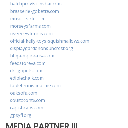
batchprovisionsbar.com
brasserie-gobette.com
musicrearte.com
morseysfarms.com
riverviewtennis.com
official-kelly-toys-squishmallows.com
displaygardenonsuncrest.org
bbq-empire-usa.com
feedstoreva.com
drogopets.com
ediblechalk.com
tabletennisnearme.com
oaksofa.com
soultacohtx.com
capishcaps.com
gpsyfl.org
MEDIA PARTNER III