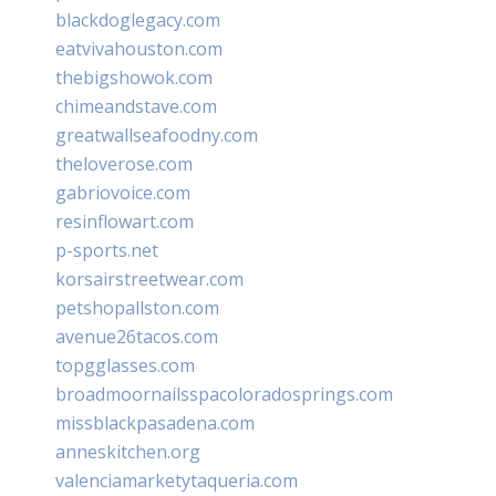
blackdoglegacy.com
eatvivahouston.com
thebigshowok.com
chimeandstave.com
greatwallseafoodny.com
theloverose.com
gabriovoice.com
resinflowart.com
p-sports.net
korsairstreetwear.com
petshopallston.com
avenue26tacos.com
topgglasses.com
broadmoornailsspacoloradosprings.com
missblackpasadena.com
anneskitchen.org
valenciamarketytaqueria.com