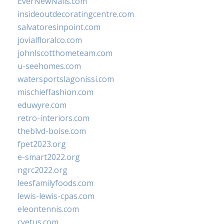
EverNewNails.com
insideoutdecoratingcentre.com
salvatoresinpoint.com
jovialfloralco.com
johnlscotthometeam.com
u-seehomes.com
watersportslagonissi.com
mischieffashion.com
eduwyre.com
retro-interiors.com
theblvd-boise.com
fpet2023.org
e-smart2022.org
ngrc2022.org
leesfamilyfoods.com
lewis-lewis-cpas.com
eleontennis.com
cyetus.com