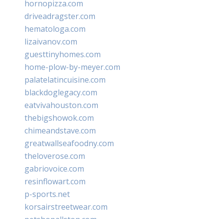
hornopizza.com
driveadragster.com
hematologa.com
lizaivanov.com
guesttinyhomes.com
home-plow-by-meyer.com
palatelatincuisine.com
blackdoglegacy.com
eatvivahouston.com
thebigshowok.com
chimeandstave.com
greatwallseafoodny.com
theloverose.com
gabriovoice.com
resinflowart.com
p-sports.net
korsairstreetwear.com