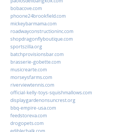
paolosdelibangkok.com
bobacove.com
phoone24brookfield.com
mickeybarmama.com
roadwayconstructioninc.com
shopdragonflyboutique.com
sportszilla.org
batchprovisionsbar.com
brasserie-gobette.com
musicrearte.com
morseysfarms.com
riverviewtennis.com
official-kelly-toys-squishmallows.com
displaygardenonsuncrest.org
bbq-empire-usa.com
feedstoreva.com
drogopets.com
ediblechalk.com