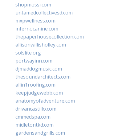
shopmossi.com
untamedcollectivesd.com
mxpwellness.com
infernocanine.com
thepaperhousecollection.com
allisonwillisholley.com
solslite.org
portwayinn.com
djmaddogmusic.com
thesoundarchitects.com
allin1roofing.com
keepjudgewebb.com
anatomyofadventure.com
drivancastillo.com
cmmedspa.com
midletontkd.com
gardensandgrills.com