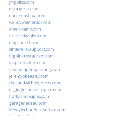
jmpbliss.com
drjorgerico.com
queensushipa.com
wendyweimerdds.com
ameri-camp.com
hrsreceivables.com
empconst1.com
cinderella-support.com
bigpinkrestaurant.com
inspirehuahin.com
memmingerspainting.com
jeremypbeasley.com
thesandwichdepotcos.com
drgiggleshouseofpain.com
hotflashdesigns.com
garagenadeau.com
lifestylechauffeurservice.com