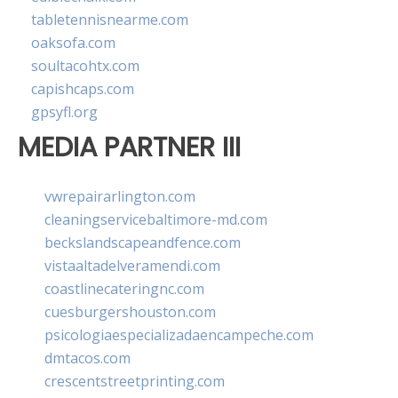
tabletennisnearme.com
oaksofa.com
soultacohtx.com
capishcaps.com
gpsyfl.org
MEDIA PARTNER III
vwrepairarlington.com
cleaningservicebaltimore-md.com
beckslandscapeandfence.com
vistaaltadelveramendi.com
coastlinecateringnc.com
cuesburgershouston.com
psicologiaespecializadaencampeche.com
dmtacos.com
crescentstreetprinting.com