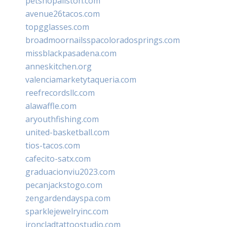
petshopallston.com
avenue26tacos.com
topgglasses.com
broadmoornailsspacoloradosprings.com
missblackpasadena.com
anneskitchen.org
valenciamarketytaqueria.com
reefrecordsllc.com
alawaffle.com
aryouthfishing.com
united-basketball.com
tios-tacos.com
cafecito-satx.com
graduacionviu2023.com
pecanjackstogo.com
zengardendayspa.com
sparklejewelryinc.com
ironcladtattoostudio.com