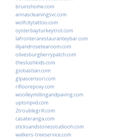
bruinshome.com
annascleaningsvc.com
wolfcitytattoo.com
oysterbayturkeytrot.com
lafronterarestauranteybar.com
lilyandrosetearoom.com
olivesburgberrypatch.com
theslushkids.com
giobastian.com
glpascensori.com
rifloorepoxy.com
woolleymillingandpaving.com
uptonpvd.com
2troublegrill.com
casateranga.com
sticksandstonesstudiooh.com
walkers-treeservice.com