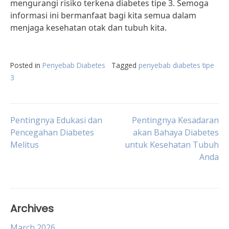
mengurangi risiko terkena diabetes tipe 3. Semoga
informasi ini bermanfaat bagi kita semua dalam
menjaga kesehatan otak dan tubuh kita.
Posted in
Penyebab Diabetes
Tagged
penyebab diabetes tipe
3
Post
Pentingnya Edukasi dan
Pentingnya Kesadaran
Pencegahan Diabetes
akan Bahaya Diabetes
Melitus
untuk Kesehatan Tubuh
navigation
Anda
Archives
March 2026