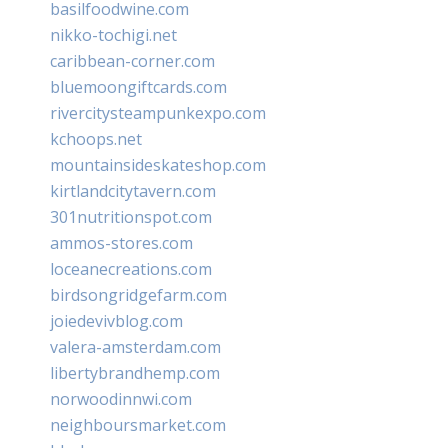
basilfoodwine.com
nikko-tochigi.net
caribbean-corner.com
bluemoongiftcards.com
rivercitysteampunkexpo.com
kchoops.net
mountainsideskateshop.com
kirtlandcitytavern.com
301nutritionspot.com
ammos-stores.com
loceanecreations.com
birdsongridgefarm.com
joiedevivblog.com
valera-amsterdam.com
libertybrandhemp.com
norwoodinnwi.com
neighboursmarket.com