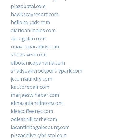
plazabatai.com
hawkscayresort.com
hellonquads.com
diarioanimales.com
decogaleri.com
unavozparadios.com
shoes-vert.com
elbotanicopanama.com
shadyoaksrockportrvpark.com
jccoinlaundry.com
kautorepair.com
marjaeswinebar.com
elmazatlanclinton.com
ideacoffeenyc.com
odieschillicothe.com
lacantinitagalesburg.com
pizzadeliverybristol.com