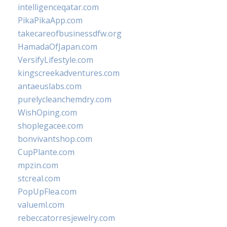
intelligenceqatar.com
PikaPikaApp.com
takecareofbusinessdfw.org
HamadaOfJapan.com
VersifyLifestyle.com
kingscreekadventures.com
antaeuslabs.com
purelycleanchemdry.com
WishOping.com
shoplegacee.com
bonvivantshop.com
CupPlante.com
mpzin.com
stcreal.com
PopUpFlea.com
valueml.com
rebeccatorresjewelry.com