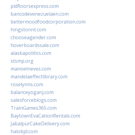
pidfloorsexpress.com
bancodevenezuelaen.com
bettermoodfoodcorporation.com
hingstonnt.com
chooseagender.com
hoverboardssale.com
alaskapolitics.com
stsmp.org
manoelneves.com
mandelaeffectlibrary.com
roselynns.com
balanceyoganj.com
salesforceblogs.com
TrainGames365.com
BaytownEvaCationRentals.com
JabalpurCakeDelivery.com
halobjd.com