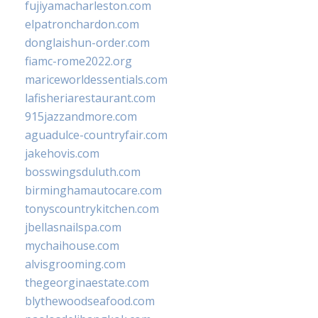
fujiyamacharleston.com
elpatronchardon.com
donglaishun-order.com
fiamc-rome2022.org
mariceworldessentials.com
lafisheriarestaurant.com
915jazzandmore.com
aguadulce-countryfair.com
jakehovis.com
bosswingsduluth.com
birminghamautocare.com
tonyscountrykitchen.com
jbellasnailspa.com
mychaihouse.com
alvisgrooming.com
thegeorginaestate.com
blythewoodseafood.com