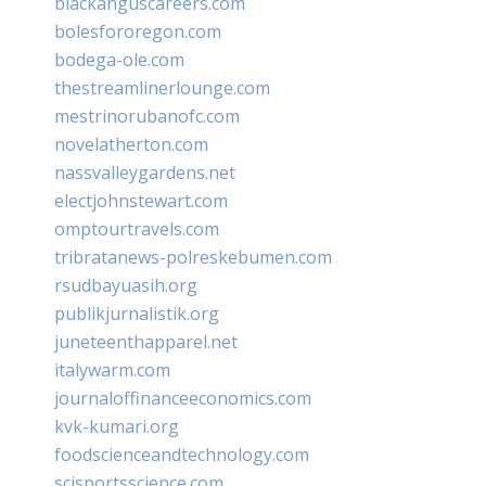
blackanguscareers.com
bolesfororegon.com
bodega-ole.com
thestreamlinerlounge.com
mestrinorubanofc.com
novelatherton.com
nassvalleygardens.net
electjohnstewart.com
omptourtravels.com
tribratanews-polreskebumen.com
rsudbayuasih.org
publikjurnalistik.org
juneteenthapparel.net
italywarm.com
journaloffinanceeconomics.com
kvk-kumari.org
foodscienceandtechnology.com
scisportsscience.com