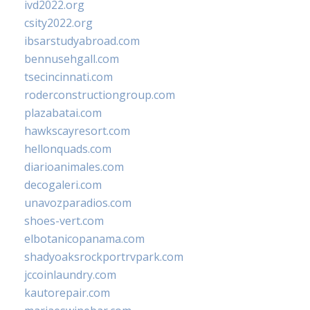
ivd2022.org
csity2022.org
ibsarstudyabroad.com
bennusehgall.com
tsecincinnati.com
roderconstructiongroup.com
plazabatai.com
hawkscayresort.com
hellonquads.com
diarioanimales.com
decogaleri.com
unavozparadios.com
shoes-vert.com
elbotanicopanama.com
shadyoaksrockportrvpark.com
jccoinlaundry.com
kautorepair.com