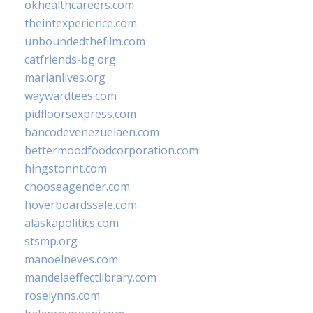
okhealthcareers.com
theintexperience.com
unboundedthefilm.com
catfriends-bg.org
marianlives.org
waywardtees.com
pidfloorsexpress.com
bancodevenezuelaen.com
bettermoodfoodcorporation.com
hingstonnt.com
chooseagender.com
hoverboardssale.com
alaskapolitics.com
stsmp.org
manoelneves.com
mandelaeffectlibrary.com
roselynns.com