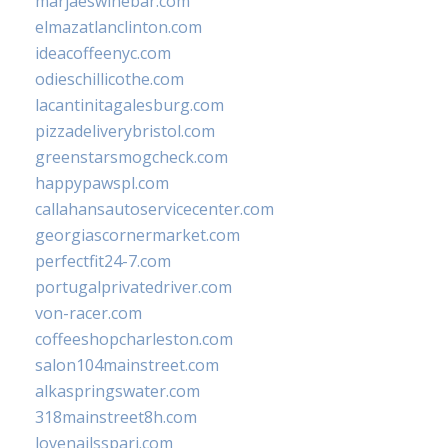
marjaeswinebar.com
elmazatlanclinton.com
ideacoffeenyc.com
odieschillicothe.com
lacantinitagalesburg.com
pizzadeliverybristol.com
greenstarsmogcheck.com
happypawspl.com
callahansautoservicecenter.com
georgiascornermarket.com
perfectfit24-7.com
portugalprivatedriver.com
von-racer.com
coffeeshopcharleston.com
salon104mainstreet.com
alkaspringswater.com
318mainstreet8h.com
lovenailsspari.com