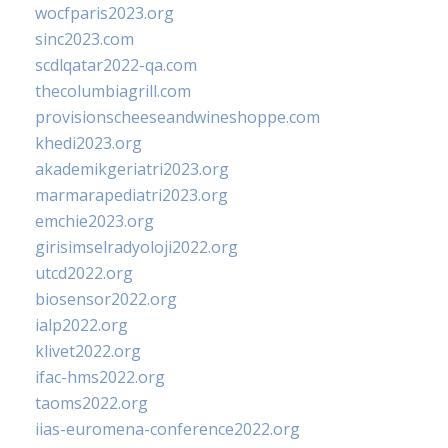
wocfparis2023.org
sinc2023.com
scdlqatar2022-qa.com
thecolumbiagrill.com
provisionscheeseandwineshoppe.com
khedi2023.org
akademikgeriatri2023.org
marmarapediatri2023.org
emchie2023.org
girisimselradyoloji2022.org
utcd2022.org
biosensor2022.org
ialp2022.org
klivet2022.org
ifac-hms2022.org
taoms2022.org
iias-euromena-conference2022.org