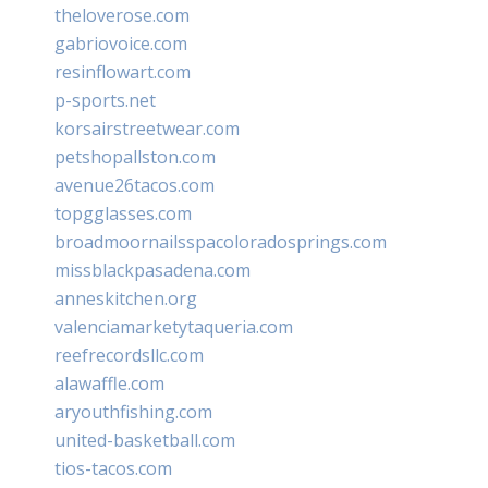
theloverose.com
gabriovoice.com
resinflowart.com
p-sports.net
korsairstreetwear.com
petshopallston.com
avenue26tacos.com
topgglasses.com
broadmoornailsspacoloradosprings.com
missblackpasadena.com
anneskitchen.org
valenciamarketytaqueria.com
reefrecordsllc.com
alawaffle.com
aryouthfishing.com
united-basketball.com
tios-tacos.com