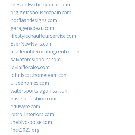
thesandwichdepotcos.com
drgiggleshouseofpain.com
hotflashdesigns.com
garagenadeau.com
lifestylechauffeurservice.com
EverNewNails.com
insideoutdecoratingcentre.com
salvatoresinpoint.com
jovialfloralco.com
johnlscotthometeam.com
u-seehomes.com
watersportslagonissi.com
mischieffashion.com
eduwyre.com
retro-interiors.com
theblvd-boise.com
fpet2023.org