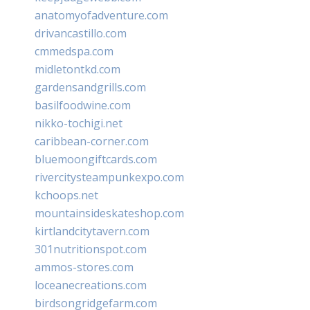
anatomyofadventure.com
drivancastillo.com
cmmedspa.com
midletontkd.com
gardensandgrills.com
basilfoodwine.com
nikko-tochigi.net
caribbean-corner.com
bluemoongiftcards.com
rivercitysteampunkexpo.com
kchoops.net
mountainsideskateshop.com
kirtlandcitytavern.com
301nutritionspot.com
ammos-stores.com
loceanecreations.com
birdsongridgefarm.com