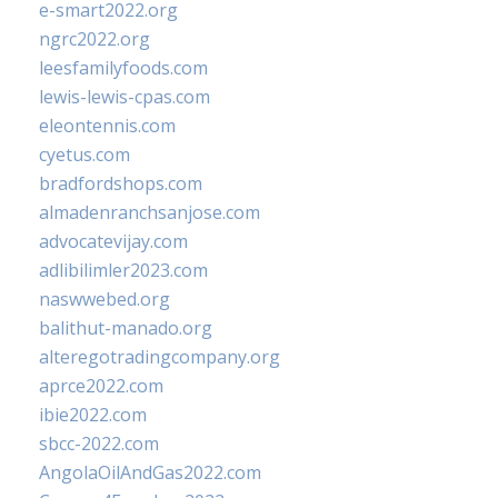
e-smart2022.org
ngrc2022.org
leesfamilyfoods.com
lewis-lewis-cpas.com
eleontennis.com
cyetus.com
bradfordshops.com
almadenranchsanjose.com
advocatevijay.com
adlibilimler2023.com
naswwebed.org
balithut-manado.org
alteregotradingcompany.org
aprce2022.com
ibie2022.com
sbcc-2022.com
AngolaOilAndGas2022.com