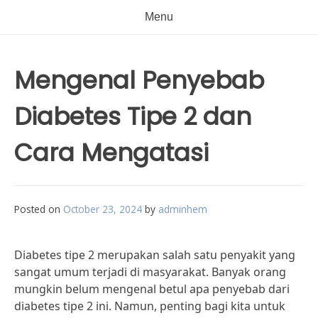
Menu
Mengenal Penyebab
Diabetes Tipe 2 dan
Cara Mengatasi
Posted on
October 23, 2024
by
adminhem
Diabetes tipe 2 merupakan salah satu penyakit yang
sangat umum terjadi di masyarakat. Banyak orang
mungkin belum mengenal betul apa penyebab dari
diabetes tipe 2 ini. Namun, penting bagi kita untuk