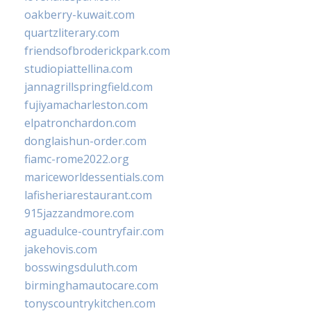
oakberry-kuwait.com
quartzliterary.com
friendsofbroderickpark.com
studiopiattellina.com
jannagrillspringfield.com
fujiyamacharleston.com
elpatronchardon.com
donglaishun-order.com
fiamc-rome2022.org
mariceworldessentials.com
lafisheriarestaurant.com
915jazzandmore.com
aguadulce-countryfair.com
jakehovis.com
bosswingsduluth.com
birminghamautocare.com
tonyscountrykitchen.com