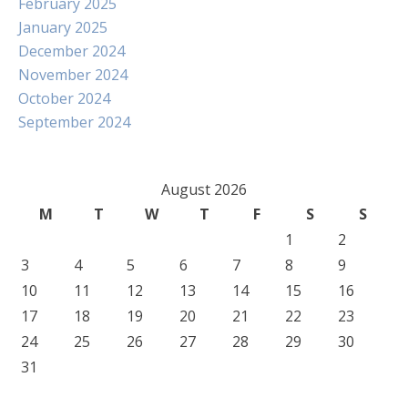
February 2025
January 2025
December 2024
November 2024
October 2024
September 2024
August 2026
M
T
W
T
F
S
S
1
2
3
4
5
6
7
8
9
10
11
12
13
14
15
16
17
18
19
20
21
22
23
24
25
26
27
28
29
30
31