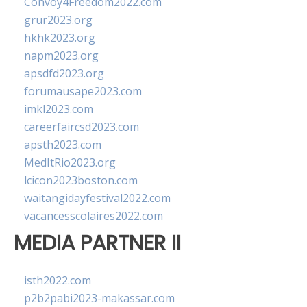
Convoy4Freedom2022.com
grur2023.org
hkhk2023.org
napm2023.org
apsdfd2023.org
forumausape2023.com
imkl2023.com
careerfaircsd2023.com
apsth2023.com
MedItRio2023.org
lcicon2023boston.com
waitangidayfestival2022.com
vacancesscolaires2022.com
MEDIA PARTNER II
isth2022.com
p2b2pabi2023-makassar.com