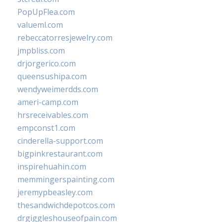
PopUpFlea.com
valueml.com
rebeccatorresjewelry.com
jmpbliss.com
drjorgerico.com
queensushipa.com
wendyweimerdds.com
ameri-camp.com
hrsreceivables.com
empconst1.com
cinderella-support.com
bigpinkrestaurant.com
inspirehuahin.com
memmingerspainting.com
jeremypbeasley.com
thesandwichdepotcos.com
drgiggleshouseofpain.com