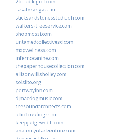
2troublegrill.com
casateranga.com
sticksandstonesstudiooh.com
walkers-treeservice.com
shopmossi.com
untamedcollectivesd.com
mxpwellness.com
infernocanine.com
thepaperhousecollection.com
allisonwillisholley.com
solslite.org
portwayinn.com
djmaddogmusic.com
thesoundarchitects.com
allin1roofing.com
keepjudgewebb.com
anatomyofadventure.com
drivancastillo.com