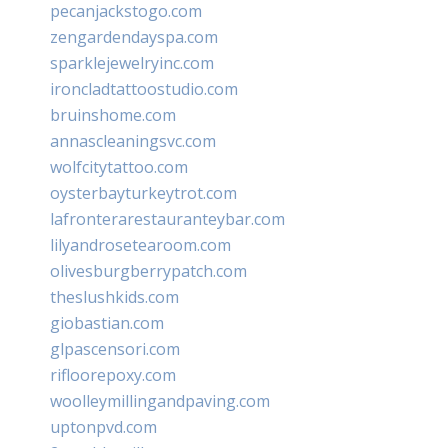
pecanjackstogo.com
zengardendayspa.com
sparklejewelryinc.com
ironcladtattoostudio.com
bruinshome.com
annascleaningsvc.com
wolfcitytattoo.com
oysterbayturkeytrot.com
lafronterarestauranteybar.com
lilyandrosetearoom.com
olivesburgberrypatch.com
theslushkids.com
giobastian.com
glpascensori.com
rifloorepoxy.com
woolleymillingandpaving.com
uptonpvd.com