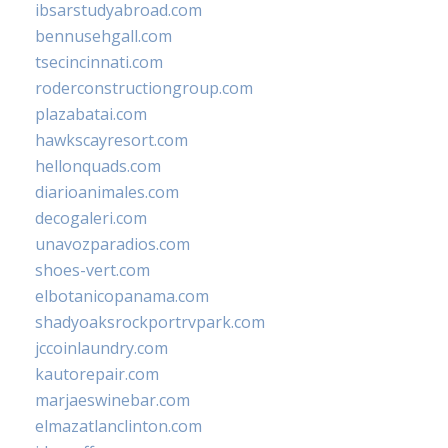
ibsarstudyabroad.com
bennusehgall.com
tsecincinnati.com
roderconstructiongroup.com
plazabatai.com
hawkscayresort.com
hellonquads.com
diarioanimales.com
decogaleri.com
unavozparadios.com
shoes-vert.com
elbotanicopanama.com
shadyoaksrockportrvpark.com
jccoinlaundry.com
kautorepair.com
marjaeswinebar.com
elmazatlanclinton.com