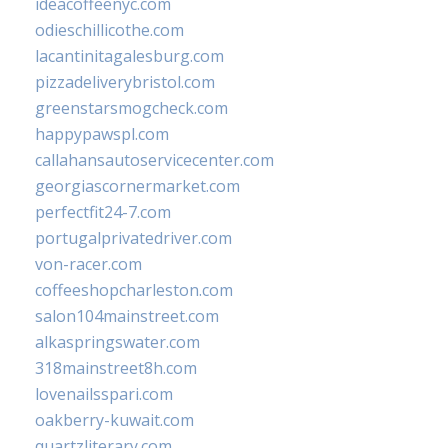
ideacoffeenyc.com
odieschillicothe.com
lacantinitagalesburg.com
pizzadeliverybristol.com
greenstarsmogcheck.com
happypawspl.com
callahansautoservicecenter.com
georgiascornermarket.com
perfectfit24-7.com
portugalprivatedriver.com
von-racer.com
coffeeshopcharleston.com
salon104mainstreet.com
alkaspringswater.com
318mainstreet8h.com
lovenailsspari.com
oakberry-kuwait.com
quartzliterary.com