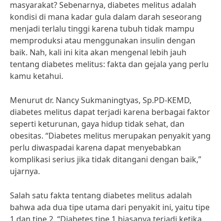
masyarakat? Sebenarnya, diabetes melitus adalah
kondisi di mana kadar gula dalam darah seseorang
menjadi terlalu tinggi karena tubuh tidak mampu
memproduksi atau menggunakan insulin dengan
baik. Nah, kali ini kita akan mengenal lebih jauh
tentang diabetes melitus: fakta dan gejala yang perlu
kamu ketahui.
Menurut dr. Nancy Sukmaningtyas, Sp.PD-KEMD,
diabetes melitus dapat terjadi karena berbagai faktor
seperti keturunan, gaya hidup tidak sehat, dan
obesitas. “Diabetes melitus merupakan penyakit yang
perlu diwaspadai karena dapat menyebabkan
komplikasi serius jika tidak ditangani dengan baik,”
ujarnya.
Salah satu fakta tentang diabetes melitus adalah
bahwa ada dua tipe utama dari penyakit ini, yaitu tipe
1 dan tipe 2. “Diabetes tipe 1 biasanya terjadi ketika