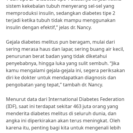
sistem kekebalan tubuh menyerang sel-sel yang
memproduksi insulin, sedangkan diabetes tipe 2
terjadi ketika tubuh tidak mampu menggunakan
insulin dengan efektif,” jelas dr. Nancy.
Gejala diabetes melitus pun beragam, mulai dari
sering merasa haus dan lapar, sering buang air kecil,
penurunan berat badan yang tidak diketahui
penyebabnya, hingga luka yang sulit sembuh. “Jika
kamu mengalami gejala-gejala ini, segera periksakan
diri ke dokter untuk mendapatkan diagnosis dan
pengobatan yang tepat,” tambah dr. Nancy.
Menurut data dari International Diabetes Federation
(IDF), saat ini terdapat sekitar 463 juta orang yang
menderita diabetes melitus di seluruh dunia, dan
angka ini diperkirakan akan terus meningkat. Oleh
karena itu, penting bagi kita untuk mengenali lebih