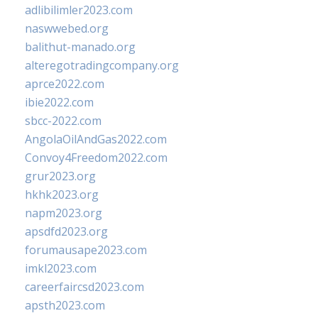
adlibilimler2023.com
naswwebed.org
balithut-manado.org
alteregotradingcompany.org
aprce2022.com
ibie2022.com
sbcc-2022.com
AngolaOilAndGas2022.com
Convoy4Freedom2022.com
grur2023.org
hkhk2023.org
napm2023.org
apsdfd2023.org
forumausape2023.com
imkl2023.com
careerfaircsd2023.com
apsth2023.com