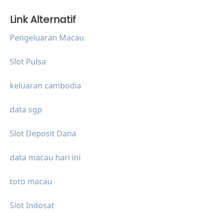
Link Alternatif
Pengeluaran Macau
Slot Pulsa
keluaran cambodia
data sgp
Slot Deposit Dana
data macau hari ini
toto macau
Slot Indosat