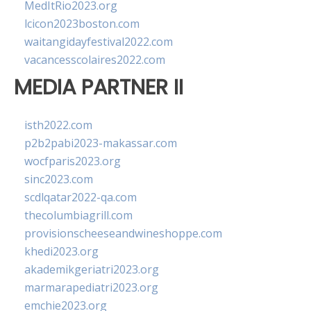
MedItRio2023.org
lcicon2023boston.com
waitangidayfestival2022.com
vacancesscolaires2022.com
MEDIA PARTNER II
isth2022.com
p2b2pabi2023-makassar.com
wocfparis2023.org
sinc2023.com
scdlqatar2022-qa.com
thecolumbiagrill.com
provisionscheeseandwineshoppe.com
khedi2023.org
akademikgeriatri2023.org
marmarapediatri2023.org
emchie2023.org