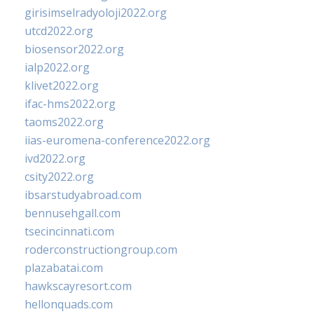
girisimselradyoloji2022.org
utcd2022.org
biosensor2022.org
ialp2022.org
klivet2022.org
ifac-hms2022.org
taoms2022.org
iias-euromena-conference2022.org
ivd2022.org
csity2022.org
ibsarstudyabroad.com
bennusehgall.com
tsecincinnati.com
roderconstructiongroup.com
plazabatai.com
hawkscayresort.com
hellonquads.com