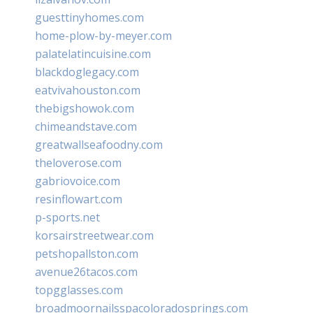
guesttinyhomes.com
home-plow-by-meyer.com
palatelatincuisine.com
blackdoglegacy.com
eatvivahouston.com
thebigshowok.com
chimeandstave.com
greatwallseafoodny.com
theloverose.com
gabriovoice.com
resinflowart.com
p-sports.net
korsairstreetwear.com
petshopallston.com
avenue26tacos.com
topgglasses.com
broadmoornailsspacoloradosprings.com