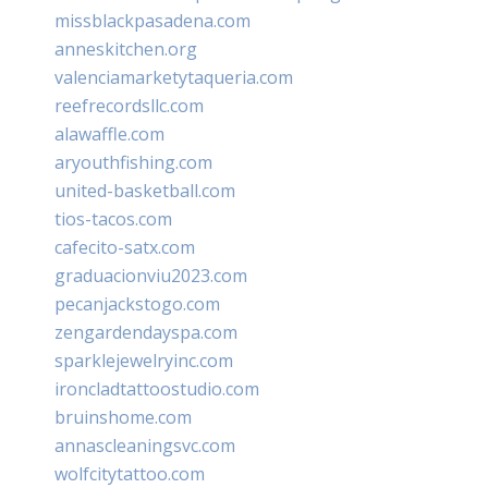
missblackpasadena.com
anneskitchen.org
valenciamarketytaqueria.com
reefrecordsllc.com
alawaffle.com
aryouthfishing.com
united-basketball.com
tios-tacos.com
cafecito-satx.com
graduacionviu2023.com
pecanjackstogo.com
zengardendayspa.com
sparklejewelryinc.com
ironcladtattoostudio.com
bruinshome.com
annascleaningsvc.com
wolfcitytattoo.com