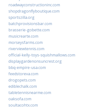
roadwayconstructioninc.com
shopdragonflyboutique.com
sportszilla.org
batchprovisionsbar.com
brasserie-gobette.com
musicrearte.com
morseysfarms.com
riverviewtennis.com
official-kelly-toys-squishmallows.com
displaygardenonsuncrest.org
bbq-empire-usa.com
feedstoreva.com
drogopets.com
ediblechalk.com
tabletennisnearme.com
oaksofa.com
soultacohtx.com