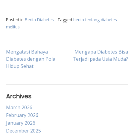
Posted in
Berita Diabetes
Tagged
berita tentang diabetes
melitus
Post
Mengatasi Bahaya
Mengapa Diabetes Bisa
Diabetes dengan Pola
Terjadi pada Usia Muda?
Hidup Sehat
navigation
Archives
March 2026
February 2026
January 2026
December 2025