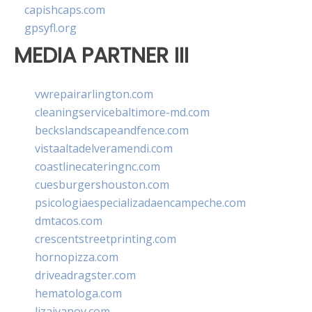
capishcaps.com
gpsyfl.org
MEDIA PARTNER III
vwrepairarlington.com
cleaningservicebaltimore-md.com
beckslandscapeandfence.com
vistaaltadelveramendi.com
coastlinecateringnc.com
cuesburgershouston.com
psicologiaespecializadaencampeche.com
dmtacos.com
crescentstreetprinting.com
hornopizza.com
driveadragster.com
hematologa.com
lizaivanov.com