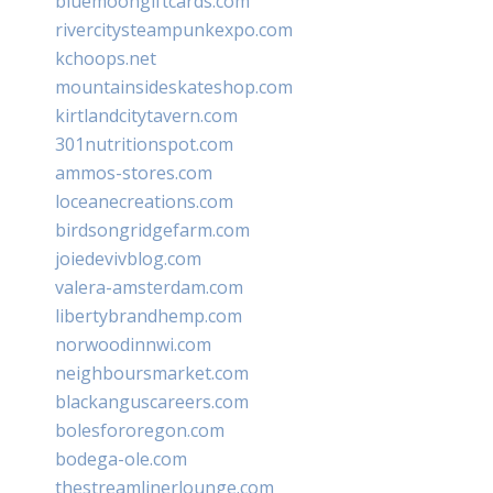
bluemoongiftcards.com
rivercitysteampunkexpo.com
kchoops.net
mountainsideskateshop.com
kirtlandcitytavern.com
301nutritionspot.com
ammos-stores.com
loceanecreations.com
birdsongridgefarm.com
joiedevivblog.com
valera-amsterdam.com
libertybrandhemp.com
norwoodinnwi.com
neighboursmarket.com
blackanguscareers.com
bolesfororegon.com
bodega-ole.com
thestreamlinerlounge.com