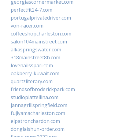
georgiascornermarket.com
perfectfit24-7.com
portugalprivatedriver.com
von-racer.com
coffeeshopcharleston.com
salon104mainstreet.com
alkaspringswater.com
318mainstreet8h.com
lovenailsspari.com
oakberry-kuwait.com
quartzliterary.com
friendsofbroderickpark.com
studiopiattellina.com
jannagrillspringfield.com
fujiyamacharleston.com
elpatronchardon.com
donglaishun-order.com