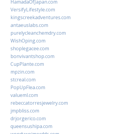
HamadaOfJapan.com
VersifyLifestyle.com
kingscreekadventures.com
antaeuslabs.com
purelycleanchemdry.com
WishOping.com
shoplegacee.com
bonvivantshop.com
CupPlante.com
mpzin.com
stcreal.com
PopUpFlea.com
valueml.com
rebeccatorresjewelry.com
jmpbliss.com
drjorgerico.com
queensushipa.com