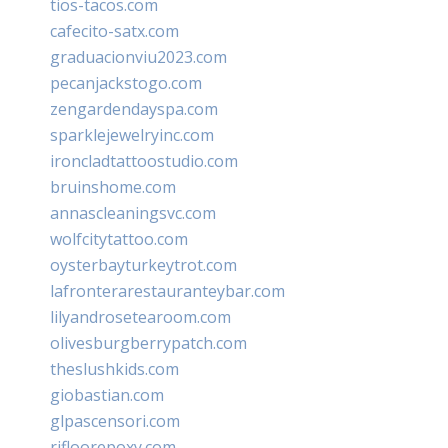
tios-tacos.com
cafecito-satx.com
graduacionviu2023.com
pecanjackstogo.com
zengardendayspa.com
sparklejewelryinc.com
ironcladtattoostudio.com
bruinshome.com
annascleaningsvc.com
wolfcitytattoo.com
oysterbayturkeytrot.com
lafronterarestauranteybar.com
lilyandrosetearoom.com
olivesburgberrypatch.com
theslushkids.com
giobastian.com
glpascensori.com
rifloorepoxy.com