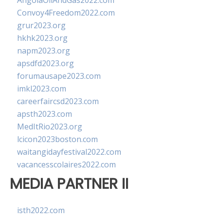
AngolaOilAndGas2022.com
Convoy4Freedom2022.com
grur2023.org
hkhk2023.org
napm2023.org
apsdfd2023.org
forumausape2023.com
imkl2023.com
careerfaircsd2023.com
apsth2023.com
MedItRio2023.org
lcicon2023boston.com
waitangidayfestival2022.com
vacancesscolaires2022.com
MEDIA PARTNER II
isth2022.com