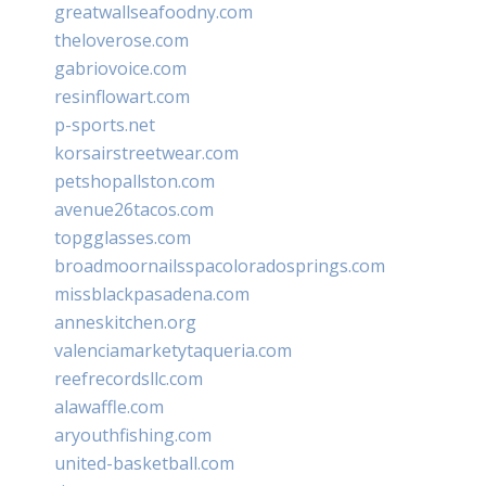
greatwallseafoodny.com
theloverose.com
gabriovoice.com
resinflowart.com
p-sports.net
korsairstreetwear.com
petshopallston.com
avenue26tacos.com
topgglasses.com
broadmoornailsspacoloradosprings.com
missblackpasadena.com
anneskitchen.org
valenciamarketytaqueria.com
reefrecordsllc.com
alawaffle.com
aryouthfishing.com
united-basketball.com