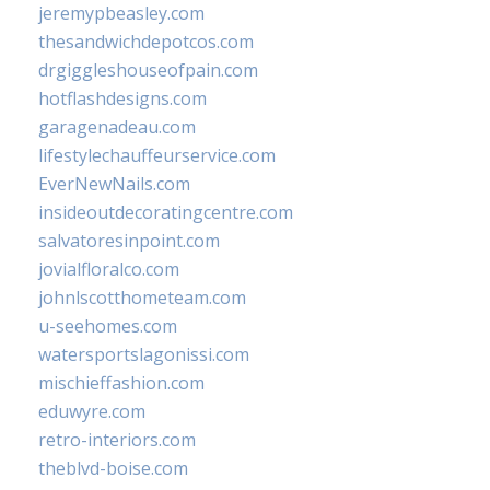
jeremypbeasley.com
thesandwichdepotcos.com
drgiggleshouseofpain.com
hotflashdesigns.com
garagenadeau.com
lifestylechauffeurservice.com
EverNewNails.com
insideoutdecoratingcentre.com
salvatoresinpoint.com
jovialfloralco.com
johnlscotthometeam.com
u-seehomes.com
watersportslagonissi.com
mischieffashion.com
eduwyre.com
retro-interiors.com
theblvd-boise.com