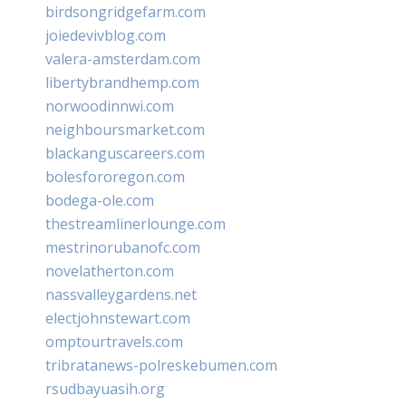
birdsongridgefarm.com
joiedevivblog.com
valera-amsterdam.com
libertybrandhemp.com
norwoodinnwi.com
neighboursmarket.com
blackanguscareers.com
bolesfororegon.com
bodega-ole.com
thestreamlinerlounge.com
mestrinorubanofc.com
novelatherton.com
nassvalleygardens.net
electjohnstewart.com
omptourtravels.com
tribratanews-polreskebumen.com
rsudbayuasih.org