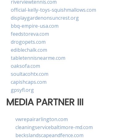
riverviewtennis.com
official-kelly-toys-squishmallows.com
displaygardenonsuncrest.org
bbq-empire-usa.com
feedstoreva.com
drogopets.com
ediblechalk.com
tabletennisnearme.com
oaksofa.com
soultacohtx.com
capishcaps.com
gpsyfl.org
MEDIA PARTNER III
vwrepairarlington.com
cleaningservicebaltimore-md.com
beckslandscapeandfence.com