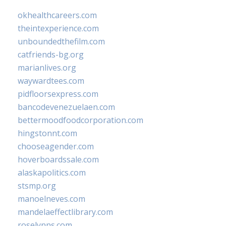
okhealthcareers.com
theintexperience.com
unboundedthefilm.com
catfriends-bg.org
marianlives.org
waywardtees.com
pidfloorsexpress.com
bancodevenezuelaen.com
bettermoodfoodcorporation.com
hingstonnt.com
chooseagender.com
hoverboardssale.com
alaskapolitics.com
stsmp.org
manoelneves.com
mandelaeffectlibrary.com
roselynns.com