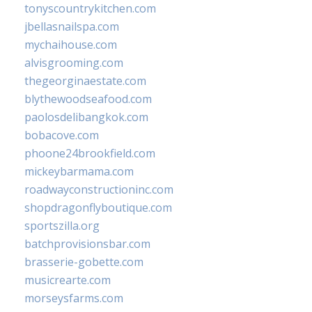
tonyscountrykitchen.com
jbellasnailspa.com
mychaihouse.com
alvisgrooming.com
thegeorginaestate.com
blythewoodseafood.com
paolosdelibangkok.com
bobacove.com
phoone24brookfield.com
mickeybarmama.com
roadwayconstructioninc.com
shopdragonflyboutique.com
sportszilla.org
batchprovisionsbar.com
brasserie-gobette.com
musicrearte.com
morseysfarms.com