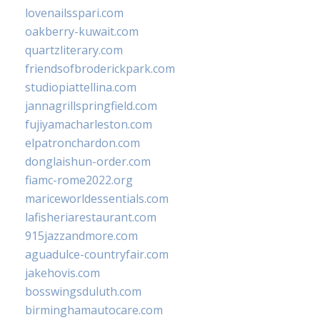
lovenailsspari.com
oakberry-kuwait.com
quartzliterary.com
friendsofbroderickpark.com
studiopiattellina.com
jannagrillspringfield.com
fujiyamacharleston.com
elpatronchardon.com
donglaishun-order.com
fiamc-rome2022.org
mariceworldessentials.com
lafisheriarestaurant.com
915jazzandmore.com
aguadulce-countryfair.com
jakehovis.com
bosswingsduluth.com
birminghamautocare.com