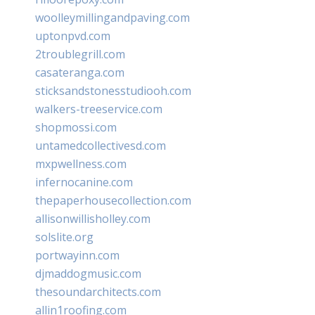
woolleymillingandpaving.com
uptonpvd.com
2troublegrill.com
casateranga.com
sticksandstonesstudiooh.com
walkers-treeservice.com
shopmossi.com
untamedcollectivesd.com
mxpwellness.com
infernocanine.com
thepaperhousecollection.com
allisonwillisholley.com
solslite.org
portwayinn.com
djmaddogmusic.com
thesoundarchitects.com
allin1roofing.com