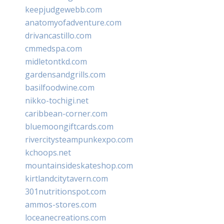
keepjudgewebb.com
anatomyofadventure.com
drivancastillo.com
cmmedspa.com
midletontkd.com
gardensandgrills.com
basilfoodwine.com
nikko-tochigi.net
caribbean-corner.com
bluemoongiftcards.com
rivercitysteampunkexpo.com
kchoops.net
mountainsideskateshop.com
kirtlandcitytavern.com
301nutritionspot.com
ammos-stores.com
loceanecreations.com