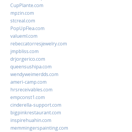
CupPlante.com
mpzin.com
stcreal.com
PopUpFlea.com
valueml.com
rebeccatorresjewelry.com
jmpbliss.com
drjorgerico.com
queensushipa.com
wendyweimerdds.com
ameri-camp.com
hrsreceivables.com
empconst1.com
cinderella-support.com
bigpinkrestaurant.com
inspirehuahin.com
memmingerspainting.com