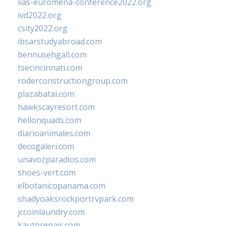
iias-euromena-conference2022.org
ivd2022.org
csity2022.org
ibsarstudyabroad.com
bennusehgall.com
tsecincinnati.com
roderconstructiongroup.com
plazabatai.com
hawkscayresort.com
hellonquads.com
diarioanimales.com
decogaleri.com
unavozparadios.com
shoes-vert.com
elbotanicopanama.com
shadyoaksrockportrvpark.com
jccoinlaundry.com
kautorepair.com