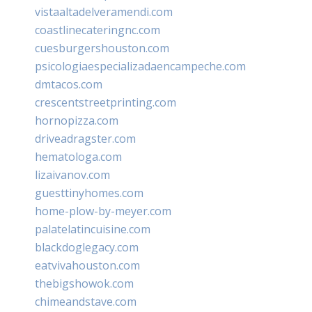
vistaaltadelveramendi.com
coastlinecateringnc.com
cuesburgershouston.com
psicologiaespecializadaencampeche.com
dmtacos.com
crescentstreetprinting.com
hornopizza.com
driveadragster.com
hematologa.com
lizaivanov.com
guesttinyhomes.com
home-plow-by-meyer.com
palatelatincuisine.com
blackdoglegacy.com
eatvivahouston.com
thebigshowok.com
chimeandstave.com