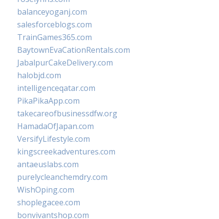
balanceyoganj.com
salesforceblogs.com
TrainGames365.com
BaytownEvaCationRentals.com
JabalpurCakeDelivery.com
halobjd.com
intelligenceqatar.com
PikaPikaApp.com
takecareofbusinessdfw.org
HamadaOfJapan.com
VersifyLifestyle.com
kingscreekadventures.com
antaeuslabs.com
purelycleanchemdry.com
WishOping.com
shoplegacee.com
bonvivantshop.com