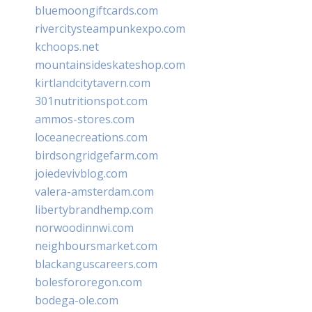
bluemoongiftcards.com
rivercitysteampunkexpo.com
kchoops.net
mountainsideskateshop.com
kirtlandcitytavern.com
301nutritionspot.com
ammos-stores.com
loceanecreations.com
birdsongridgefarm.com
joiedevivblog.com
valera-amsterdam.com
libertybrandhemp.com
norwoodinnwi.com
neighboursmarket.com
blackanguscareers.com
bolesfororegon.com
bodega-ole.com