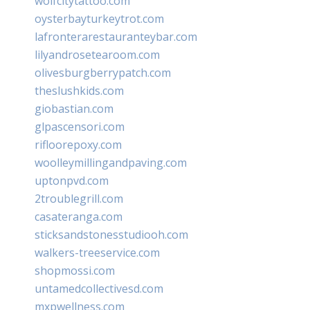
wolfcitytattoo.com
oysterbayturkeytrot.com
lafronterarestauranteybar.com
lilyandrosetearoom.com
olivesburgberrypatch.com
theslushkids.com
giobastian.com
glpascensori.com
rifloorepoxy.com
woolleymillingandpaving.com
uptonpvd.com
2troublegrill.com
casateranga.com
sticksandstonesstudiooh.com
walkers-treeservice.com
shopmossi.com
untamedcollectivesd.com
mxpwellness.com