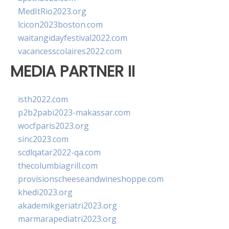
MedItRio2023.org
lcicon2023boston.com
waitangidayfestival2022.com
vacancesscolaires2022.com
MEDIA PARTNER II
isth2022.com
p2b2pabi2023-makassar.com
wocfparis2023.org
sinc2023.com
scdlqatar2022-qa.com
thecolumbiagrill.com
provisionscheeseandwineshoppe.com
khedi2023.org
akademikgeriatri2023.org
marmarapediatri2023.org