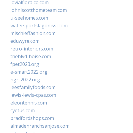
jovialfloralco.com
johnlscotthometeam.com
u-seehomes.com
watersportslagonissi.com
mischieffashion.com
eduwyre.com
retro-interiors.com
theblvd-boise.com
fpet2023.org
e-smart2022.org
ngrc2022.org
leesfamilyfoods.com
lewis-lewis-cpas.com
eleontennis.com
cyetus.com
bradfordshops.com
almadenranchsanjose.com