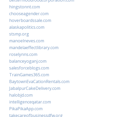
bettermoodfoodcorporation.com
hingstonnt.com
chooseagender.com
hoverboardssale.com
alaskapolitics.com
stsmp.org
manoelneves.com
mandelaeffectlibrary.com
roselynns.com
balanceyoganj.com
salesforceblogs.com
TrainGames365.com
BaytownEvaCationRentals.com
JabalpurCakeDelivery.com
halobjd.com
intelligenceqatar.com
PikaPikaApp.com
takecareofbusinessdfw.org