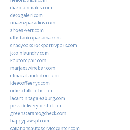
hellonquads.com
diarioanimales.com
decogaleri.com
unavozparadios.com
shoes-vert.com
elbotanicopanama.com
shadyoaksrockportrvpark.com
jccoinlaundry.com
kautorepair.com
marjaeswinebar.com
elmazatlanclinton.com
ideacoffeenyc.com
odieschillicothe.com
lacantinitagalesburg.com
pizzadeliverybristol.com
greenstarsmogcheck.com
happypawspl.com
callahansautoservicecenter.com