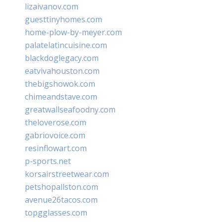
lizaivanov.com
guesttinyhomes.com
home-plow-by-meyer.com
palatelatincuisine.com
blackdoglegacy.com
eatvivahouston.com
thebigshowok.com
chimeandstave.com
greatwallseafoodny.com
theloverose.com
gabriovoice.com
resinflowart.com
p-sports.net
korsairstreetwear.com
petshopallston.com
avenue26tacos.com
topgglasses.com