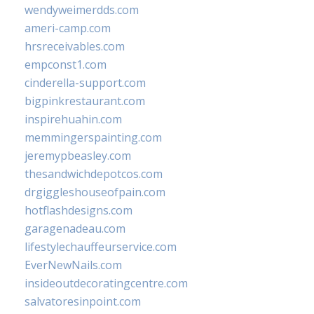
wendyweimerdds.com
ameri-camp.com
hrsreceivables.com
empconst1.com
cinderella-support.com
bigpinkrestaurant.com
inspirehuahin.com
memmingerspainting.com
jeremypbeasley.com
thesandwichdepotcos.com
drgiggleshouseofpain.com
hotflashdesigns.com
garagenadeau.com
lifestylechauffeurservice.com
EverNewNails.com
insideoutdecoratingcentre.com
salvatoresinpoint.com