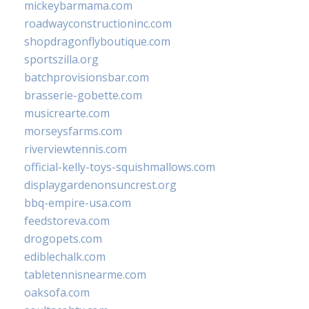
mickeybarmama.com
roadwayconstructioninc.com
shopdragonflyboutique.com
sportszilla.org
batchprovisionsbar.com
brasserie-gobette.com
musicrearte.com
morseysfarms.com
riverviewtennis.com
official-kelly-toys-squishmallows.com
displaygardenonsuncrest.org
bbq-empire-usa.com
feedstoreva.com
drogopets.com
ediblechalk.com
tabletennisnearme.com
oaksofa.com