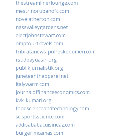
thestreamlinerlounge.com
mestrinorubanofc.com
novelatherton.com
nassvalleygardens.net
electjohnstewart.com
omptourtravels.com
tribratanews-polreskebumen.com
rsudbayuasih.org
publikjurnalistik.org
juneteenthapparel.net
italywarm.com
journaloffinanceeconomics.com
kvk-kumari.org
foodscienceandtechnology.com
scisportsscience.com
addisababacuisineaz.com
burgerimcamas.com