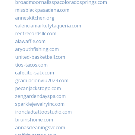
broadmoornailsspacoloradosprings.com
missblackpasadena.com
anneskitchen.org
valenciamarketytaqueria.com
reefrecordsllc.com
alawaffle.com
aryouthfishing.com
united-basketball.com
tios-tacos.com
cafecito-satx.com
graduacionviu2023.com
pecanjackstogo.com
zengardendayspa.com
sparklejewelryinc.com
ironcladtattoostudio.com
bruinshome.com
annascleaningsvc.com