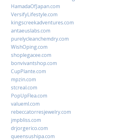
HamadaOfJapan.com
VersifyLifestyle.com
kingscreekadventures.com
antaeuslabs.com
purelycleanchemdry.com
WishOping.com
shoplegacee.com
bonvivantshop.com
CupPlante.com
mpzin.com
stcreal.com
PopUpFlea.com
valueml.com
rebeccatorresjewelry.com
jmpbliss.com
drjorgerico.com
queensushipa.com