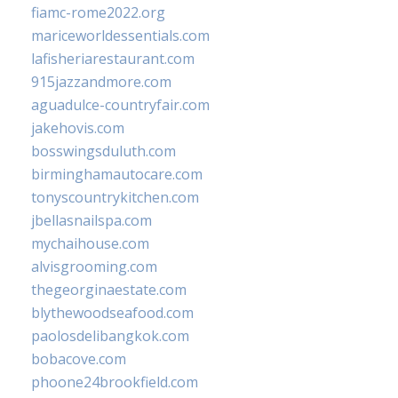
fiamc-rome2022.org
mariceworldessentials.com
lafisheriarestaurant.com
915jazzandmore.com
aguadulce-countryfair.com
jakehovis.com
bosswingsduluth.com
birminghamautocare.com
tonyscountrykitchen.com
jbellasnailspa.com
mychaihouse.com
alvisgrooming.com
thegeorginaestate.com
blythewoodseafood.com
paolosdelibangkok.com
bobacove.com
phoone24brookfield.com