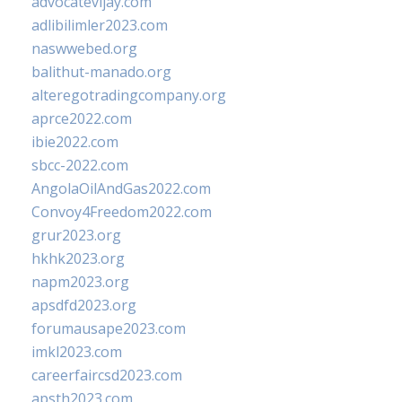
advocatevijay.com
adlibilimler2023.com
naswwebed.org
balithut-manado.org
alteregotradingcompany.org
aprce2022.com
ibie2022.com
sbcc-2022.com
AngolaOilAndGas2022.com
Convoy4Freedom2022.com
grur2023.org
hkhk2023.org
napm2023.org
apsdfd2023.org
forumausape2023.com
imkl2023.com
careerfaircsd2023.com
apsth2023.com