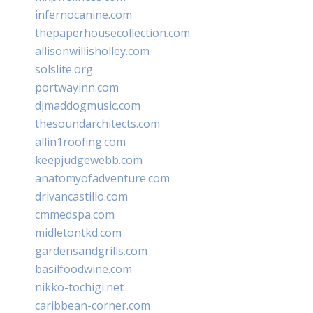
infernocanine.com
thepaperhousecollection.com
allisonwillisholley.com
solslite.org
portwayinn.com
djmaddogmusic.com
thesoundarchitects.com
allin1roofing.com
keepjudgewebb.com
anatomyofadventure.com
drivancastillo.com
cmmedspa.com
midletontkd.com
gardensandgrills.com
basilfoodwine.com
nikko-tochigi.net
caribbean-corner.com