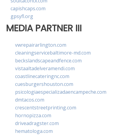
soultacohtx.com
capishcaps.com
gpsyfl.org
MEDIA PARTNER III
vwrepairarlington.com
cleaningservicebaltimore-md.com
beckslandscapeandfence.com
vistaaltadelveramendi.com
coastlinecateringnc.com
cuesburgershouston.com
psicologiaespecializadaencampeche.com
dmtacos.com
crescentstreetprinting.com
hornopizza.com
driveadragster.com
hematologa.com