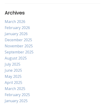
Archives
March 2026
February 2026
January 2026
December 2025
November 2025
September 2025
August 2025
July 2025
June 2025
May 2025
April 2025
March 2025
February 2025
January 2025