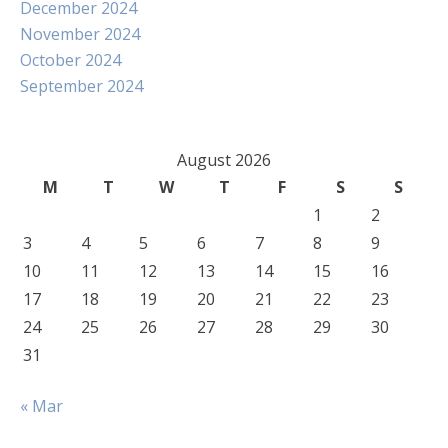
December 2024
November 2024
October 2024
September 2024
August 2026
M
T
W
T
F
S
S
1
2
3
4
5
6
7
8
9
10
11
12
13
14
15
16
17
18
19
20
21
22
23
24
25
26
27
28
29
30
31
« Mar