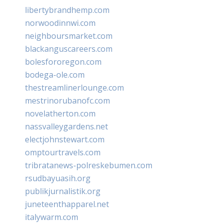
libertybrandhemp.com
norwoodinnwi.com
neighboursmarket.com
blackanguscareers.com
bolesfororegon.com
bodega-ole.com
thestreamlinerlounge.com
mestrinorubanofc.com
novelatherton.com
nassvalleygardens.net
electjohnstewart.com
omptourtravels.com
tribratanews-polreskebumen.com
rsudbayuasih.org
publikjurnalistik.org
juneteenthapparel.net
italywarm.com