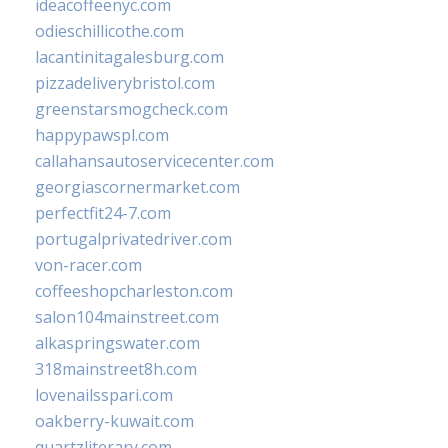
ideacoffeenyc.com
odieschillicothe.com
lacantinitagalesburg.com
pizzadeliverybristol.com
greenstarsmogcheck.com
happypawspl.com
callahansautoservicecenter.com
georgiascornermarket.com
perfectfit24-7.com
portugalprivatedriver.com
von-racer.com
coffeeshopcharleston.com
salon104mainstreet.com
alkaspringswater.com
318mainstreet8h.com
lovenailsspari.com
oakberry-kuwait.com
quartzliterary.com