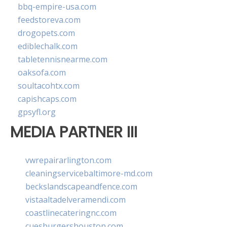
bbq-empire-usa.com
feedstoreva.com
drogopets.com
ediblechalk.com
tabletennisnearme.com
oaksofa.com
soultacohtx.com
capishcaps.com
gpsyfl.org
MEDIA PARTNER III
vwrepairarlington.com
cleaningservicebaltimore-md.com
beckslandscapeandfence.com
vistaaltadelveramendi.com
coastlinecateringnc.com
cuesburgershouston.com