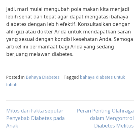
Jadi, mari mulai mengubah pola makan kita menjadi
lebih sehat dan tepat agar dapat mengatasi bahaya
diabetes dengan lebih efektif. Konsultasikan dengan
ahli gizi atau dokter Anda untuk mendapatkan saran
yang sesuai dengan kondisi kesehatan Anda. Semoga
artikel ini bermanfaat bagi Anda yang sedang
berjuang melawan diabetes.
Posted in
Bahaya Diabetes
Tagged
bahaya diabetes untuk
tubuh
Post
Mitos dan Fakta seputar
Peran Penting Olahraga
Penyebab Diabetes pada
dalam Mengontrol
Anak
Diabetes Melitus
navigation