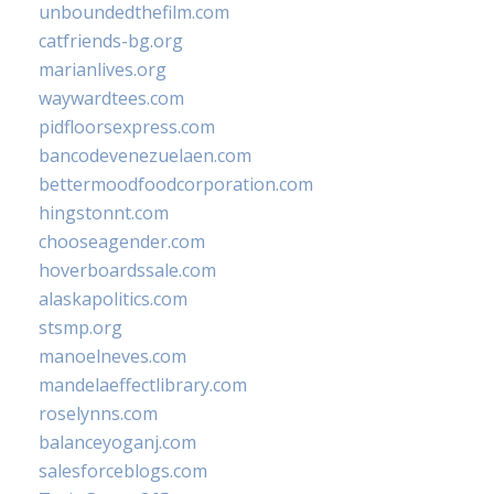
unboundedthefilm.com
catfriends-bg.org
marianlives.org
waywardtees.com
pidfloorsexpress.com
bancodevenezuelaen.com
bettermoodfoodcorporation.com
hingstonnt.com
chooseagender.com
hoverboardssale.com
alaskapolitics.com
stsmp.org
manoelneves.com
mandelaeffectlibrary.com
roselynns.com
balanceyoganj.com
salesforceblogs.com