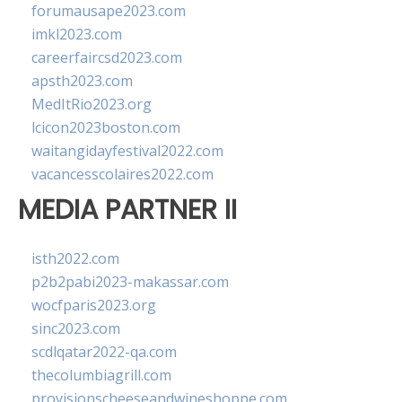
forumausape2023.com
imkl2023.com
careerfaircsd2023.com
apsth2023.com
MedItRio2023.org
lcicon2023boston.com
waitangidayfestival2022.com
vacancesscolaires2022.com
MEDIA PARTNER II
isth2022.com
p2b2pabi2023-makassar.com
wocfparis2023.org
sinc2023.com
scdlqatar2022-qa.com
thecolumbiagrill.com
provisionscheeseandwineshoppe.com