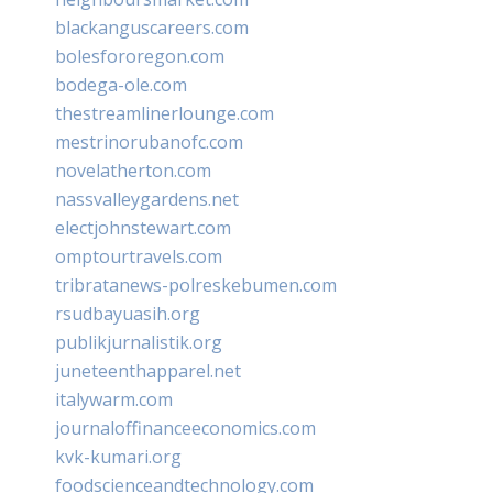
blackanguscareers.com
bolesfororegon.com
bodega-ole.com
thestreamlinerlounge.com
mestrinorubanofc.com
novelatherton.com
nassvalleygardens.net
electjohnstewart.com
omptourtravels.com
tribratanews-polreskebumen.com
rsudbayuasih.org
publikjurnalistik.org
juneteenthapparel.net
italywarm.com
journaloffinanceeconomics.com
kvk-kumari.org
foodscienceandtechnology.com