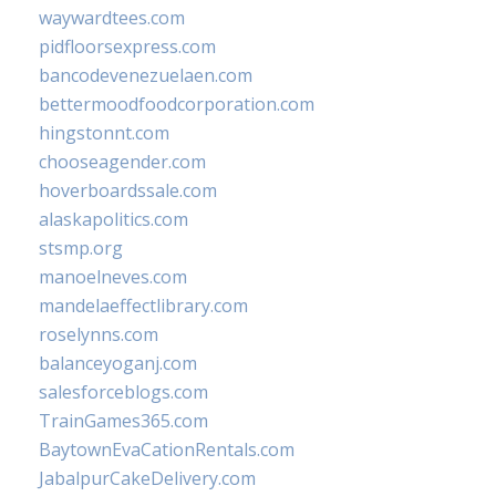
waywardtees.com
pidfloorsexpress.com
bancodevenezuelaen.com
bettermoodfoodcorporation.com
hingstonnt.com
chooseagender.com
hoverboardssale.com
alaskapolitics.com
stsmp.org
manoelneves.com
mandelaeffectlibrary.com
roselynns.com
balanceyoganj.com
salesforceblogs.com
TrainGames365.com
BaytownEvaCationRentals.com
JabalpurCakeDelivery.com