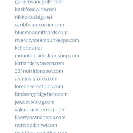
gardensandgrills.com
basilfoodwine.com
nikko-tochigi.net
caribbean-corner.com
bluemoongiftcards.com
rivercitysteampunkexpo.com
kchoops.net
mountainsideskateshop.com
kirtlandcitytavern.com
301nutritionspot.com
ammos-stores.com
loceanecreations.com
birdsongridgefarm.com
joiedevivblog.com
valera-amsterdam.com
libertybrandhemp.com
norwoodinnwi.com
neighboursmarket.com