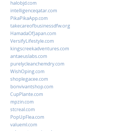
halobjd.com
intelligenceqatar.com
PikaPikaApp.com
takecareofbusinessdfw.org
HamadaOfJapan.com
VersifyLifestyle.com
kingscreekadventures.com
antaeuslabs.com
purelycleanchemdry.com
WishOping.com
shoplegacee.com
bonvivantshop.com
CupPlante.com
mpzin.com
stcreal.com
PopUpFlea.com
valueml.com