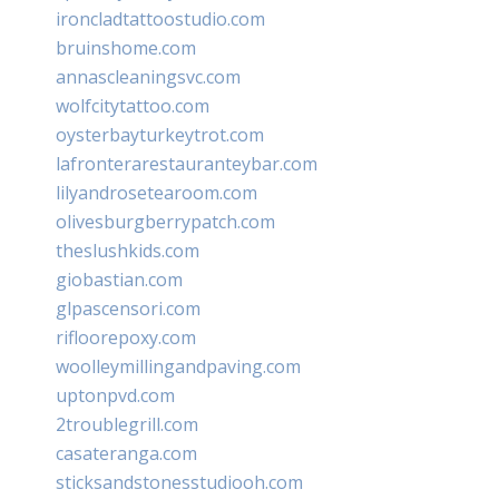
ironcladtattoostudio.com
bruinshome.com
annascleaningsvc.com
wolfcitytattoo.com
oysterbayturkeytrot.com
lafronterarestauranteybar.com
lilyandrosetearoom.com
olivesburgberrypatch.com
theslushkids.com
giobastian.com
glpascensori.com
rifloorepoxy.com
woolleymillingandpaving.com
uptonpvd.com
2troublegrill.com
casateranga.com
sticksandstonesstudiooh.com