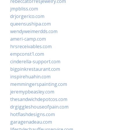
rebeccatorresjewelry.com
jmpbliss.com
drjorgerico.com
queensushipa.com
wendyweimerdds.com
ameri-camp.com
hrsreceivables.com
empconst1.com
cinderella-support.com
bigpinkrestaurant.com
inspirehuahin.com
memmingerspainting.com
jeremypbeasley.com
thesandwichdepotcos.com
drgiggleshouseofpain.com
hotflashdesigns.com
garagenadeau.com
lifestylechauffeurservice.com