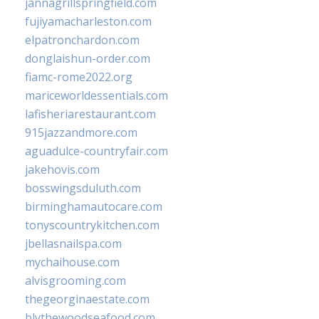
jannagrillspringfield.com
fujiyamacharleston.com
elpatronchardon.com
donglaishun-order.com
fiamc-rome2022.org
mariceworldessentials.com
lafisheriarestaurant.com
915jazzandmore.com
aguadulce-countryfair.com
jakehovis.com
bosswingsduluth.com
birminghamautocare.com
tonyscountrykitchen.com
jbellasnailspa.com
mychaihouse.com
alvisgrooming.com
thegeorginaestate.com
blythewoodseafood.com