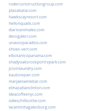
roderconstructiongroup.com
plazabatai.com
hawkscayresort.com
hellonquads.com
diarioanimales.com
decogaleri.com
unavozparadios.com
shoes-vert.com
elbotanicopanama.com
shadyoaksrockportrvpark.com
jccoinlaundry.com
kautorepair.com
marjaeswinebar.com
elmazatlanclinton.com
ideacoffeenyc.com
odieschillicothe.com
lacantinitagalesburg.com