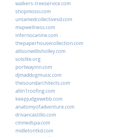
walkers-treeservice.com
shopmossi.com
untamedcollectivesd.com
mxpwellness.com
infernocanine.com
thepaperhousecollection.com
allisonwillisholley.com
solslite.org
portwayinn.com
djmaddogmusic.com
thesoundarchitects.com
allin1roofing.com
keepjudgewebb.com
anatomyofadventure.com
drivancastillo.com
cmmedspa.com
midletontkd.com