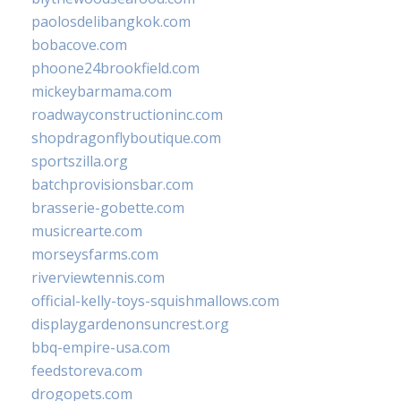
paolosdelibangkok.com
bobacove.com
phoone24brookfield.com
mickeybarmama.com
roadwayconstructioninc.com
shopdragonflyboutique.com
sportszilla.org
batchprovisionsbar.com
brasserie-gobette.com
musicrearte.com
morseysfarms.com
riverviewtennis.com
official-kelly-toys-squishmallows.com
displaygardenonsuncrest.org
bbq-empire-usa.com
feedstoreva.com
drogopets.com