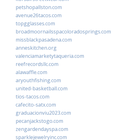
petshopallston.com
avenue26tacos.com
topgglasses.com
broadmoornailsspacoloradosprings.com
missblackpasadena.com
anneskitchen.org
valenciamarketytaqueria.com
reefrecordsllc.com
alawaffle.com
aryouthfishing.com
united-basketball.com
tios-tacos.com
cafecito-satx.com
graduacionviu2023.com
pecanjackstogo.com
zengardendayspa.com
sparklejewelryinc.com