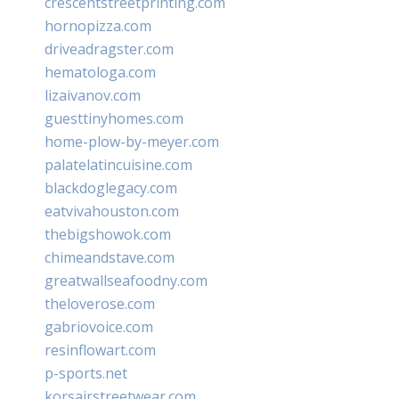
crescentstreetprinting.com
hornopizza.com
driveadragster.com
hematologa.com
lizaivanov.com
guesttinyhomes.com
home-plow-by-meyer.com
palatelatincuisine.com
blackdoglegacy.com
eatvivahouston.com
thebigshowok.com
chimeandstave.com
greatwallseafoodny.com
theloverose.com
gabriovoice.com
resinflowart.com
p-sports.net
korsairstreetwear.com