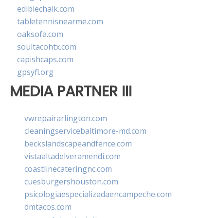
ediblechalk.com
tabletennisnearme.com
oaksofa.com
soultacohtx.com
capishcaps.com
gpsyfl.org
MEDIA PARTNER III
vwrepairarlington.com
cleaningservicebaltimore-md.com
beckslandscapeandfence.com
vistaaltadelveramendi.com
coastlinecateringnc.com
cuesburgershouston.com
psicologiaespecializadaencampeche.com
dmtacos.com