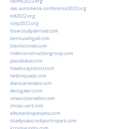
taoms2022.org
iias-euromena-conference2022.org
ivd2022.org
csity2022.org
ibsarstudyabroad.com
bennusehgall.com
tsecincinnati.com
roderconstructiongroup.com
plazabatai.com
hawkscayresort.com
hellonquads.com
diarioanimales.com
decogaleri.com
unavozparadios.com
shoes-vert.com
elbotanicopanama.com
shadyoaksrockportrvpark.com
jccoinlaundry.com