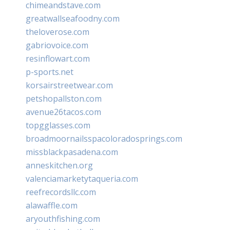
chimeandstave.com
greatwallseafoodny.com
theloverose.com
gabriovoice.com
resinflowart.com
p-sports.net
korsairstreetwear.com
petshopallston.com
avenue26tacos.com
topgglasses.com
broadmoornailsspacoloradosprings.com
missblackpasadena.com
anneskitchen.org
valenciamarketytaqueria.com
reefrecordsllc.com
alawaffle.com
aryouthfishing.com