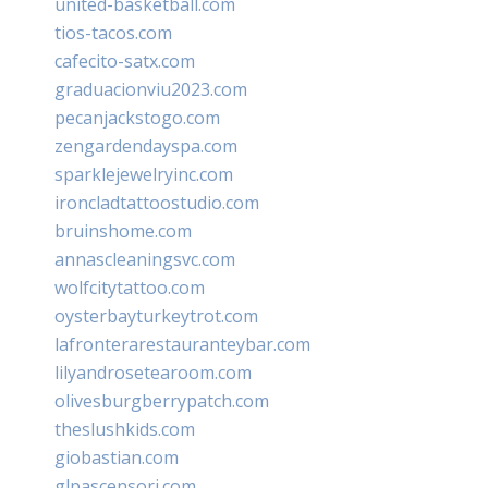
united-basketball.com
tios-tacos.com
cafecito-satx.com
graduacionviu2023.com
pecanjackstogo.com
zengardendayspa.com
sparklejewelryinc.com
ironcladtattoostudio.com
bruinshome.com
annascleaningsvc.com
wolfcitytattoo.com
oysterbayturkeytrot.com
lafronterarestauranteybar.com
lilyandrosetearoom.com
olivesburgberrypatch.com
theslushkids.com
giobastian.com
glpascensori.com