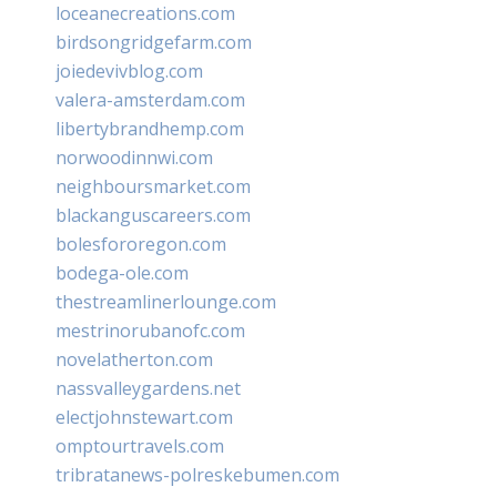
loceanecreations.com
birdsongridgefarm.com
joiedevivblog.com
valera-amsterdam.com
libertybrandhemp.com
norwoodinnwi.com
neighboursmarket.com
blackanguscareers.com
bolesfororegon.com
bodega-ole.com
thestreamlinerlounge.com
mestrinorubanofc.com
novelatherton.com
nassvalleygardens.net
electjohnstewart.com
omptourtravels.com
tribratanews-polreskebumen.com