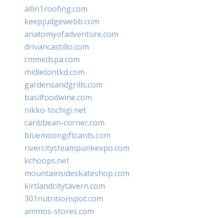
allin1roofing.com
keepjudgewebb.com
anatomyofadventure.com
drivancastillo.com
cmmedspa.com
midletontkd.com
gardensandgrills.com
basilfoodwine.com
nikko-tochigi.net
caribbean-corner.com
bluemoongiftcards.com
rivercitysteampunkexpo.com
kchoops.net
mountainsideskateshop.com
kirtlandcitytavern.com
301nutritionspot.com
ammos-stores.com