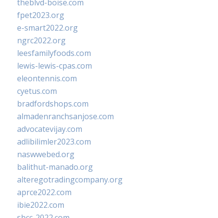
theblvd-boise.com
fpet2023.org
e-smart2022.org
ngrc2022.org
leesfamilyfoods.com
lewis-lewis-cpas.com
eleontennis.com
cyetus.com
bradfordshops.com
almadenranchsanjose.com
advocatevijay.com
adlibilimler2023.com
naswwebed.org
balithut-manado.org
alteregotradingcompany.org
aprce2022.com
ibie2022.com
sbcc-2022.com