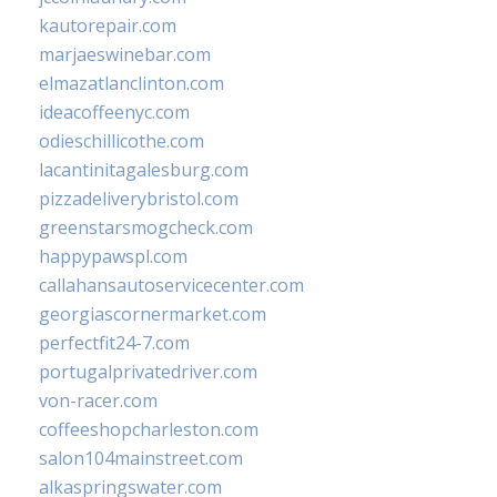
kautorepair.com
marjaeswinebar.com
elmazatlanclinton.com
ideacoffeenyc.com
odieschillicothe.com
lacantinitagalesburg.com
pizzadeliverybristol.com
greenstarsmogcheck.com
happypawspl.com
callahansautoservicecenter.com
georgiascornermarket.com
perfectfit24-7.com
portugalprivatedriver.com
von-racer.com
coffeeshopcharleston.com
salon104mainstreet.com
alkaspringswater.com