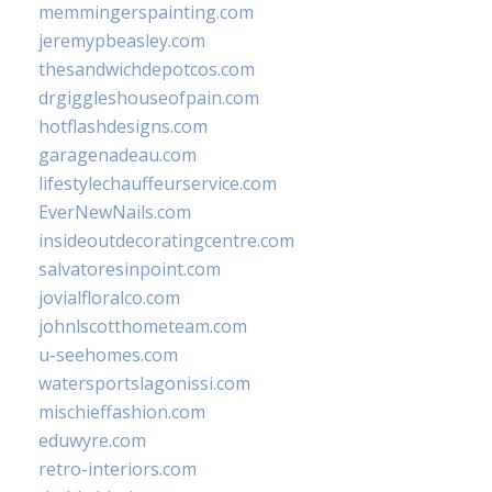
memmingerspainting.com
jeremypbeasley.com
thesandwichdepotcos.com
drgiggleshouseofpain.com
hotflashdesigns.com
garagenadeau.com
lifestylechauffeurservice.com
EverNewNails.com
insideoutdecoratingcentre.com
salvatoresinpoint.com
jovialfloralco.com
johnlscotthometeam.com
u-seehomes.com
watersportslagonissi.com
mischieffashion.com
eduwyre.com
retro-interiors.com