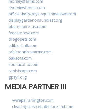
morseysfarms.com
riverviewtennis.com
official-kelly-toys-squishmallows.com
displaygardenonsuncrest.org
bbq-empire-usa.com
feedstoreva.com
drogopets.com
ediblechalk.com
tabletennisnearme.com
oaksofa.com
soultacohtx.com
capishcaps.com
gpsyfl.org
MEDIA PARTNER III
vwrepairarlington.com
cleaningservicebaltimore-md.com