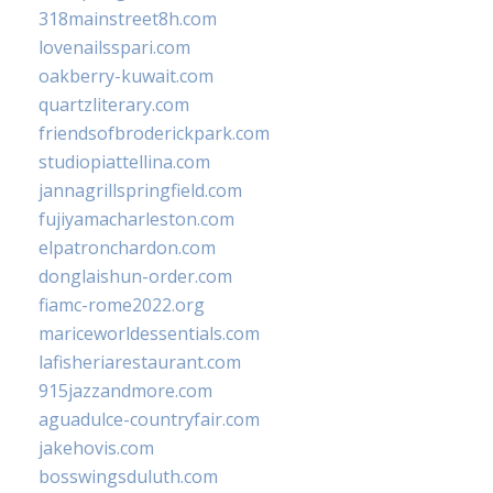
318mainstreet8h.com
lovenailsspari.com
oakberry-kuwait.com
quartzliterary.com
friendsofbroderickpark.com
studiopiattellina.com
jannagrillspringfield.com
fujiyamacharleston.com
elpatronchardon.com
donglaishun-order.com
fiamc-rome2022.org
mariceworldessentials.com
lafisheriarestaurant.com
915jazzandmore.com
aguadulce-countryfair.com
jakehovis.com
bosswingsduluth.com