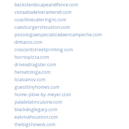
beckslandscapeandfence.com
vistaaltadelveramendi.com
coastlinecateringnc.com
cuesburgershouston.com
psicologiaespecializadaencampeche.com
dmtacos.com
crescentstreetprinting.com
hornopizza.com
driveadragster.com
hematologa.com
lizaivanov.com
guesttinyhomes.com
home-plow-by-meyer.com
palatelatincuisine.com
blackdoglegacy.com
eatvivahouston.com
thebigshowok.com