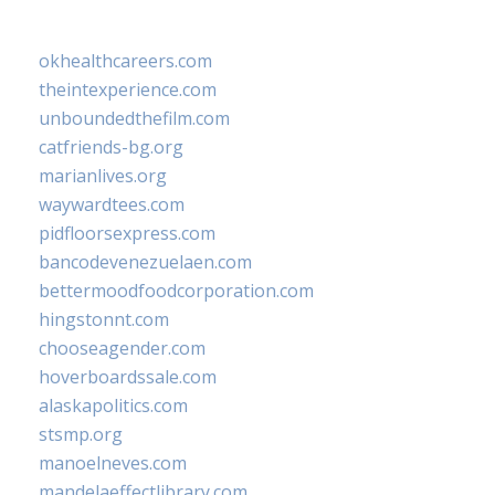
okhealthcareers.com
theintexperience.com
unboundedthefilm.com
catfriends-bg.org
marianlives.org
waywardtees.com
pidfloorsexpress.com
bancodevenezuelaen.com
bettermoodfoodcorporation.com
hingstonnt.com
chooseagender.com
hoverboardssale.com
alaskapolitics.com
stsmp.org
manoelneves.com
mandelaeffectlibrary.com