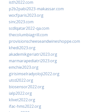
isth2022.com
p2b2pabi2023-makassar.com
wocfparis2023.org
sinc2023.com
scdlqatar2022-qa.com
thecolumbiagrill.com
provisionscheeseandwineshoppe.com
khedi2023.org
akademikgeriatri2023.org
marmarapediatri2023.org
emchie2023.org
girisimselradyoloji2022.org
utcd2022.org
biosensor2022.org
ialp2022.org
klivet2022.org
ifac-hms2022.org