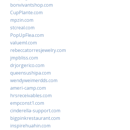
bonvivantshop.com
CupPlante.com
mpzin.com
stcreal.com
PopUpFlea.com
valueml.com
rebeccatorresjewelry.com
jmpbliss.com
drjorgerico.com
queensushipa.com
wendyweimerdds.com
ameri-camp.com
hrsreceivables.com
empconst1.com
cinderella-support.com
bigpinkrestaurant.com
inspirehuahin.com