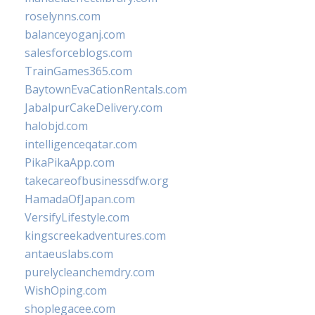
roselynns.com
balanceyoganj.com
salesforceblogs.com
TrainGames365.com
BaytownEvaCationRentals.com
JabalpurCakeDelivery.com
halobjd.com
intelligenceqatar.com
PikaPikaApp.com
takecareofbusinessdfw.org
HamadaOfJapan.com
VersifyLifestyle.com
kingscreekadventures.com
antaeuslabs.com
purelycleanchemdry.com
WishOping.com
shoplegacee.com