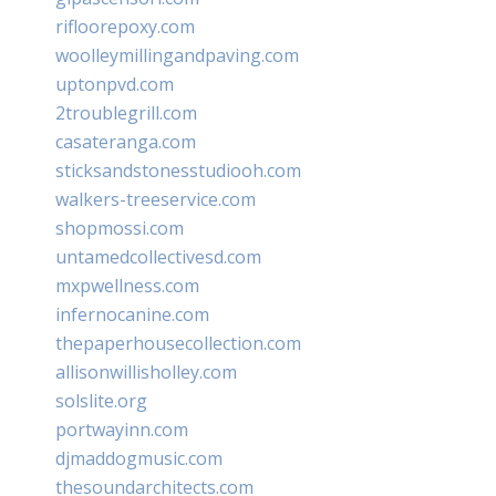
rifloorepoxy.com
woolleymillingandpaving.com
uptonpvd.com
2troublegrill.com
casateranga.com
sticksandstonesstudiooh.com
walkers-treeservice.com
shopmossi.com
untamedcollectivesd.com
mxpwellness.com
infernocanine.com
thepaperhousecollection.com
allisonwillisholley.com
solslite.org
portwayinn.com
djmaddogmusic.com
thesoundarchitects.com