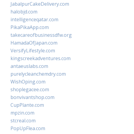
JabalpurCakeDelivery.com
halobjd.com
intelligenceqatar.com
PikaPikaApp.com
takecareofbusinessdfw.org
HamadaOfJapan.com
VersifyLifestyle.com
kingscreekadventures.com
antaeuslabs.com
purelycleanchemdry.com
WishOping.com
shoplegacee.com
bonvivantshop.com
CupPlante.com
mpzin.com
stcreal.com
PopUpFlea.com