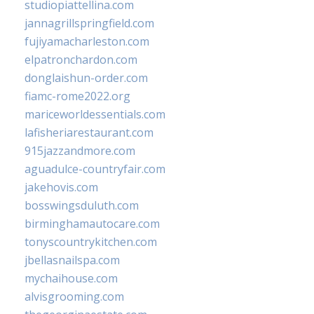
studiopiattellina.com
jannagrillspringfield.com
fujiyamacharleston.com
elpatronchardon.com
donglaishun-order.com
fiamc-rome2022.org
mariceworldessentials.com
lafisheriarestaurant.com
915jazzandmore.com
aguadulce-countryfair.com
jakehovis.com
bosswingsduluth.com
birminghamautocare.com
tonyscountrykitchen.com
jbellasnailspa.com
mychaihouse.com
alvisgrooming.com