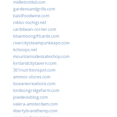
midletontkd.com
gardensandgrills.com
basilfoodwine.com
nikko-tochigi.net
caribbean-corner.com
bluemoongiftcards.com
rivercitysteampunkexpo.com
kchoops.net
mountainsideskateshop.com
kirtlandcitytavern.com
301nutritionspot.com
ammos-stores.com
loceanecreations.com
birdsongridgefarm.com
joiedevivblog.com
valera-amsterdam.com
libertybrandhemp.com