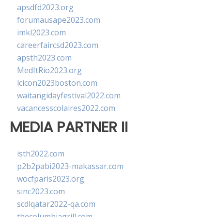
apsdfd2023.org
forumausape2023.com
imkl2023.com
careerfaircsd2023.com
apsth2023.com
MedItRio2023.org
lcicon2023boston.com
waitangidayfestival2022.com
vacancesscolaires2022.com
MEDIA PARTNER II
isth2022.com
p2b2pabi2023-makassar.com
wocfparis2023.org
sinc2023.com
scdlqatar2022-qa.com
thecolumbiagrill.com