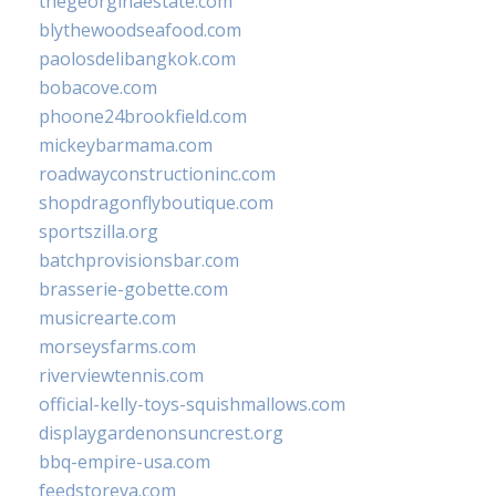
thegeorginaestate.com
blythewoodseafood.com
paolosdelibangkok.com
bobacove.com
phoone24brookfield.com
mickeybarmama.com
roadwayconstructioninc.com
shopdragonflyboutique.com
sportszilla.org
batchprovisionsbar.com
brasserie-gobette.com
musicrearte.com
morseysfarms.com
riverviewtennis.com
official-kelly-toys-squishmallows.com
displaygardenonsuncrest.org
bbq-empire-usa.com
feedstoreva.com