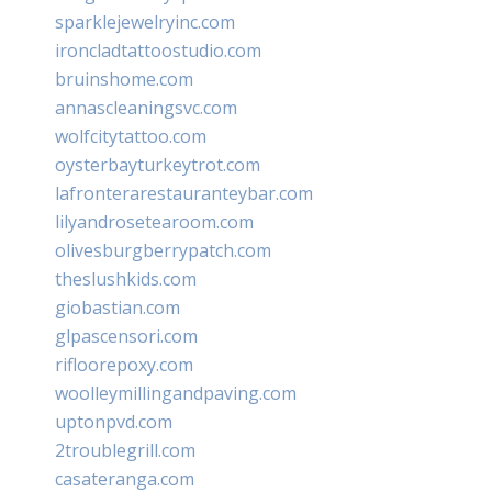
sparklejewelryinc.com
ironcladtattoostudio.com
bruinshome.com
annascleaningsvc.com
wolfcitytattoo.com
oysterbayturkeytrot.com
lafronterarestauranteybar.com
lilyandrosetearoom.com
olivesburgberrypatch.com
theslushkids.com
giobastian.com
glpascensori.com
rifloorepoxy.com
woolleymillingandpaving.com
uptonpvd.com
2troublegrill.com
casateranga.com