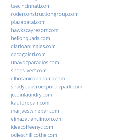
tsecincinnati.com
roderconstructiongroup.com
plazabatai.com
hawkscayresort.com
hellonquads.com
diarioanimales.com
decogaleri.com
unavozparadios.com
shoes-vert.com
elbotanicopanama.com
shadyoaksrockportrvpark.com
jccoinlaundry.com
kautorepair.com
marjaeswinebar.com
elmazatlanclinton.com
ideacoffeenyc.com
odieschillicothe.com