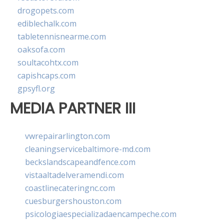
drogopets.com
ediblechalk.com
tabletennisnearme.com
oaksofa.com
soultacohtx.com
capishcaps.com
gpsyfl.org
MEDIA PARTNER III
vwrepairarlington.com
cleaningservicebaltimore-md.com
beckslandscapeandfence.com
vistaaltadelveramendi.com
coastlinecateringnc.com
cuesburgershouston.com
psicologiaespecializadaencampeche.com