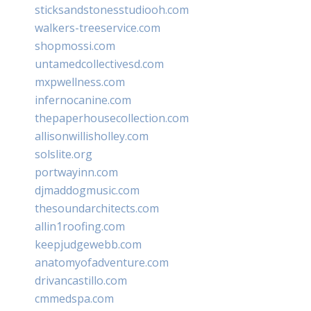
sticksandstonesstudiooh.com
walkers-treeservice.com
shopmossi.com
untamedcollectivesd.com
mxpwellness.com
infernocanine.com
thepaperhousecollection.com
allisonwillisholley.com
solslite.org
portwayinn.com
djmaddogmusic.com
thesoundarchitects.com
allin1roofing.com
keepjudgewebb.com
anatomyofadventure.com
drivancastillo.com
cmmedspa.com