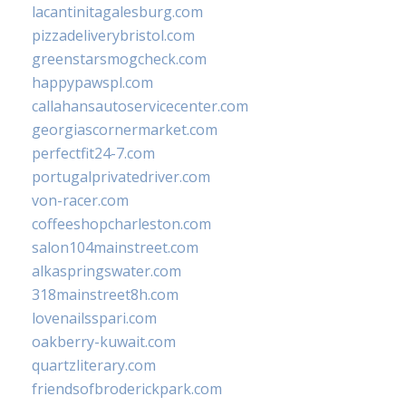
lacantinitagalesburg.com
pizzadeliverybristol.com
greenstarsmogcheck.com
happypawspl.com
callahansautoservicecenter.com
georgiascornermarket.com
perfectfit24-7.com
portugalprivatedriver.com
von-racer.com
coffeeshopcharleston.com
salon104mainstreet.com
alkaspringswater.com
318mainstreet8h.com
lovenailsspari.com
oakberry-kuwait.com
quartzliterary.com
friendsofbroderickpark.com