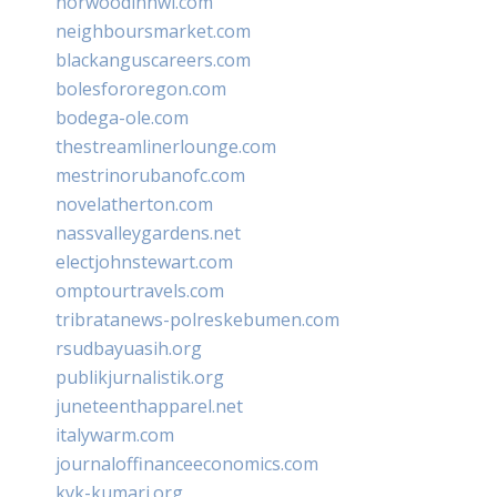
norwoodinnwi.com
neighboursmarket.com
blackanguscareers.com
bolesfororegon.com
bodega-ole.com
thestreamlinerlounge.com
mestrinorubanofc.com
novelatherton.com
nassvalleygardens.net
electjohnstewart.com
omptourtravels.com
tribratanews-polreskebumen.com
rsudbayuasih.org
publikjurnalistik.org
juneteenthapparel.net
italywarm.com
journaloffinanceeconomics.com
kvk-kumari.org