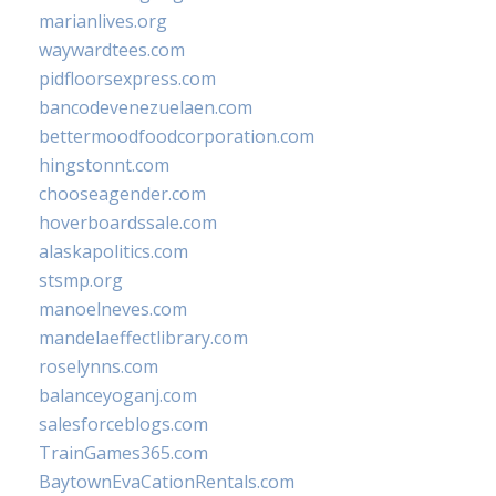
marianlives.org
waywardtees.com
pidfloorsexpress.com
bancodevenezuelaen.com
bettermoodfoodcorporation.com
hingstonnt.com
chooseagender.com
hoverboardssale.com
alaskapolitics.com
stsmp.org
manoelneves.com
mandelaeffectlibrary.com
roselynns.com
balanceyoganj.com
salesforceblogs.com
TrainGames365.com
BaytownEvaCationRentals.com