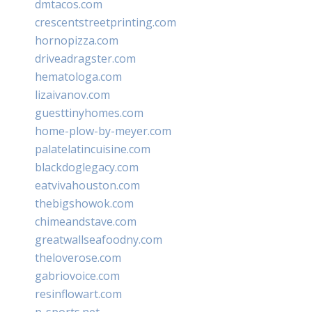
dmtacos.com
crescentstreetprinting.com
hornopizza.com
driveadragster.com
hematologa.com
lizaivanov.com
guesttinyhomes.com
home-plow-by-meyer.com
palatelatincuisine.com
blackdoglegacy.com
eatvivahouston.com
thebigshowok.com
chimeandstave.com
greatwallseafoodny.com
theloverose.com
gabriovoice.com
resinflowart.com
p-sports.net