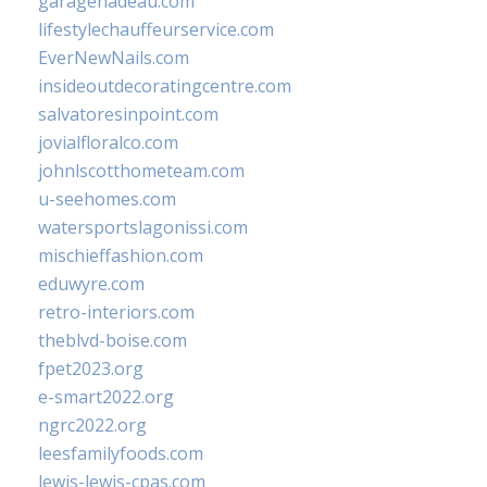
garagenadeau.com
lifestylechauffeurservice.com
EverNewNails.com
insideoutdecoratingcentre.com
salvatoresinpoint.com
jovialfloralco.com
johnlscotthometeam.com
u-seehomes.com
watersportslagonissi.com
mischieffashion.com
eduwyre.com
retro-interiors.com
theblvd-boise.com
fpet2023.org
e-smart2022.org
ngrc2022.org
leesfamilyfoods.com
lewis-lewis-cpas.com