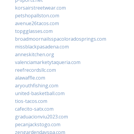
korsairstreetwear.com
petshopallston.com
avenue26tacos.com
topgglasses.com
broadmoornailsspacoloradosprings.com
missblackpasadena.com
anneskitchen.org
valenciamarketytaqueria.com
reefrecordsllc.com
alawaffle.com
aryouthfishing.com
united-basketball.com
tios-tacos.com
cafecito-satx.com
graduacionviu2023.com
pecanjackstogo.com
zengardendayspa.com