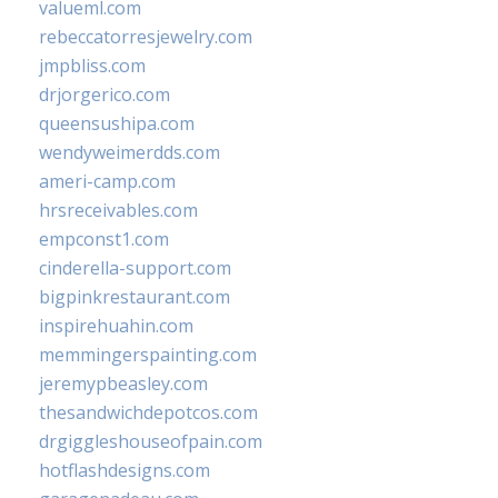
valueml.com
rebeccatorresjewelry.com
jmpbliss.com
drjorgerico.com
queensushipa.com
wendyweimerdds.com
ameri-camp.com
hrsreceivables.com
empconst1.com
cinderella-support.com
bigpinkrestaurant.com
inspirehuahin.com
memmingerspainting.com
jeremypbeasley.com
thesandwichdepotcos.com
drgiggleshouseofpain.com
hotflashdesigns.com