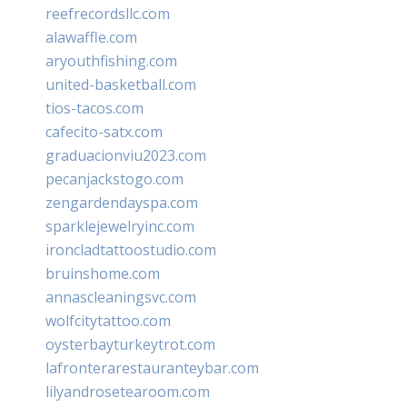
reefrecordsllc.com
alawaffle.com
aryouthfishing.com
united-basketball.com
tios-tacos.com
cafecito-satx.com
graduacionviu2023.com
pecanjackstogo.com
zengardendayspa.com
sparklejewelryinc.com
ironcladtattoostudio.com
bruinshome.com
annascleaningsvc.com
wolfcitytattoo.com
oysterbayturkeytrot.com
lafronterarestauranteybar.com
lilyandrosetearoom.com