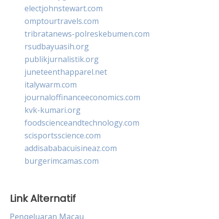
electjohnstewart.com
omptourtravels.com
tribratanews-polreskebumen.com
rsudbayuasih.org
publikjurnalistik.org
juneteenthapparel.net
italywarm.com
journaloffinanceeconomics.com
kvk-kumari.org
foodscienceandtechnology.com
scisportsscience.com
addisababacuisineaz.com
burgerimcamas.com
Link Alternatif
Pengeluaran Macau