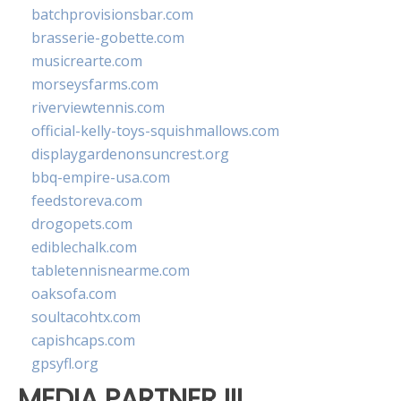
batchprovisionsbar.com
brasserie-gobette.com
musicrearte.com
morseysfarms.com
riverviewtennis.com
official-kelly-toys-squishmallows.com
displaygardenonsuncrest.org
bbq-empire-usa.com
feedstoreva.com
drogopets.com
ediblechalk.com
tabletennisnearme.com
oaksofa.com
soultacohtx.com
capishcaps.com
gpsyfl.org
MEDIA PARTNER III