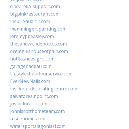
cinderella-support.com
bigpinkrestaurant.com
inspirehuahin.com
memmingerspainting.com
jeremypbeasley.com
thesandwichdepotcos.com
drgiggleshouseofpain.com
hotflashdesigns.com
garagenadeau.com
lifestylechauffeurservice.com
EverNewNails.com
insideoutdecoratingcentre.com
salvatoresinpoint.com
jovialfloralco.com
johnlscotthometeam.com
u-seehomes.com
watersportslagonissi.com