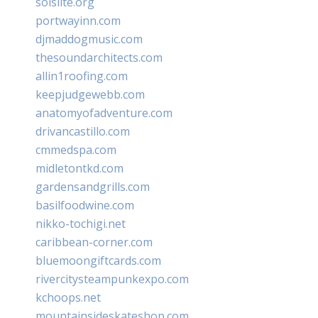
solslite.org
portwayinn.com
djmaddogmusic.com
thesoundarchitects.com
allin1roofing.com
keepjudgewebb.com
anatomyofadventure.com
drivancastillo.com
cmmedspa.com
midletontkd.com
gardensandgrills.com
basilfoodwine.com
nikko-tochigi.net
caribbean-corner.com
bluemoongiftcards.com
rivercitysteampunkexpo.com
kchoops.net
mountainsideskateshop.com