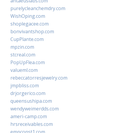
antaeuslabs.com
purelycleanchemdry.com
WishOping.com
shoplegacee.com
bonvivantshop.com
CupPlante.com
mpzin.com
stcreal.com
PopUpFlea.com
valueml.com
rebeccatorresjewelry.com
jmpbliss.com
drjorgerico.com
queensushipa.com
wendyweimerdds.com
ameri-camp.com
hrsreceivables.com
empconst1.com