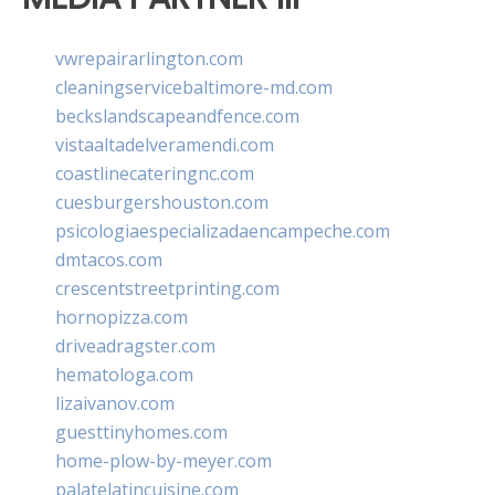
vwrepairarlington.com
cleaningservicebaltimore-md.com
beckslandscapeandfence.com
vistaaltadelveramendi.com
coastlinecateringnc.com
cuesburgershouston.com
psicologiaespecializadaencampeche.com
dmtacos.com
crescentstreetprinting.com
hornopizza.com
driveadragster.com
hematologa.com
lizaivanov.com
guesttinyhomes.com
home-plow-by-meyer.com
palatelatincuisine.com