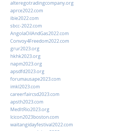
alteregotradingcompany.org
aprce2022.com
ibie2022.com
sbcc-2022.com
AngolaOilAndGas2022.com
Convoy4Freedom2022.com
grur2023.org
hkhk2023.org
napm2023.org
apsdfd2023.org
forumausape2023.com
imkl2023.com
careerfaircsd2023.com
apsth2023.com
MedItRio2023.org
lcicon2023boston.com
waitangidayfestival2022.com