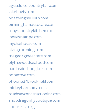
aguadulce-countryfair.com
jakehovis.com
bosswingsduluth.com
birminghamautocare.com
tonyscountrykitchen.com
jbellasnailspa.com
mychaihouse.com
alvisgrooming.com
thegeorginaestate.com
blythewoodseafood.com
paolosdelibangkok.com
bobacove.com
phoone24brookfield.com
mickeybarmama.com
roadwayconstructioninc.com
shopdragonflyboutique.com
sportszilla.org