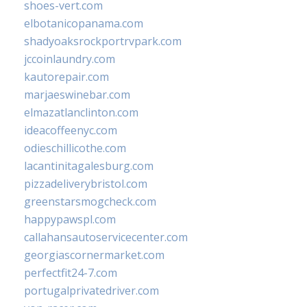
shoes-vert.com
elbotanicopanama.com
shadyoaksrockportrvpark.com
jccoinlaundry.com
kautorepair.com
marjaeswinebar.com
elmazatlanclinton.com
ideacoffeenyc.com
odieschillicothe.com
lacantinitagalesburg.com
pizzadeliverybristol.com
greenstarsmogcheck.com
happypawspl.com
callahansautoservicecenter.com
georgiascornermarket.com
perfectfit24-7.com
portugalprivatedriver.com