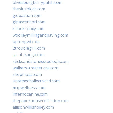
olivesburgberrypatch.com
theslushkids.com
giobastian.com
glpascensori.com
rifloorepoxy.com
woolleymillingandpaving.com
uptonpvd.com
2troublegrill.com
casateranga.com
sticksandstonesstudiooh.com
walkers-treeservice.com
shopmossi.com
untamedcollectivesd.com
mxpwellness.com
infernocanine.com
thepaperhousecollection.com
allisonwillisholley.com