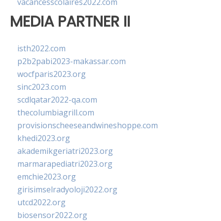
vacancesscolaires2022.com
MEDIA PARTNER II
isth2022.com
p2b2pabi2023-makassar.com
wocfparis2023.org
sinc2023.com
scdlqatar2022-qa.com
thecolumbiagrill.com
provisionscheeseandwineshoppe.com
khedi2023.org
akademikgeriatri2023.org
marmarapediatri2023.org
emchie2023.org
girisimselradyoloji2022.org
utcd2022.org
biosensor2022.org