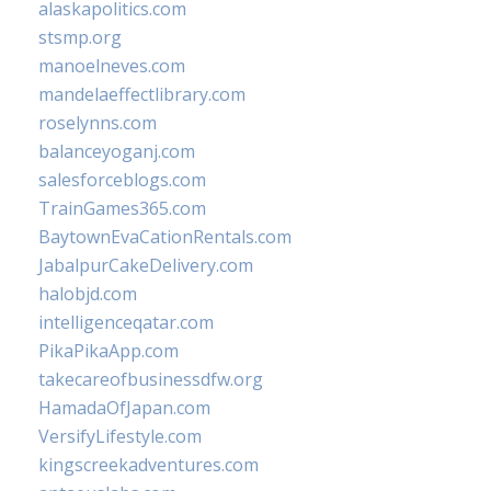
alaskapolitics.com
stsmp.org
manoelneves.com
mandelaeffectlibrary.com
roselynns.com
balanceyoganj.com
salesforceblogs.com
TrainGames365.com
BaytownEvaCationRentals.com
JabalpurCakeDelivery.com
halobjd.com
intelligenceqatar.com
PikaPikaApp.com
takecareofbusinessdfw.org
HamadaOfJapan.com
VersifyLifestyle.com
kingscreekadventures.com