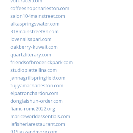
von-racer.com
coffeeshopcharleston.com
salon104mainstreet.com
alkaspringswater.com
318mainstreet8h.com
lovenailsspari.com
oakberry-kuwait.com
quartzliterary.com
friendsofbroderickpark.com
studiopiattellina.com
jannagrillspringfield.com
fujiyamacharleston.com
elpatronchardon.com
donglaishun-order.com
fiamc-rome2022.org
mariceworldessentials.com
lafisheriarestaurant.com
915jazzandmore.com