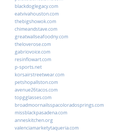
blackdoglegacy.com
eatvivahouston.com
thebigshowok.com
chimeandstave.com
greatwallseafoodny.com
theloverose.com
gabriovoice.com
resinflowart.com
p-sports.net
korsairstreetwear.com
petshopallston.com
avenue26tacos.com
topgglasses.com
broadmoornailsspacoloradosprings.com
missblackpasadena.com
anneskitchen.org
valenciamarketytaqueria.com