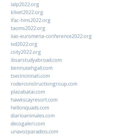
ialp2022.org
klivet2022.org
ifac-hms2022.org
taoms2022.org
iias-euromena-conference2022.org
ivd2022.org
csity2022.org
ibsarstudyabroad.com
bennusehgall.com
tsecincinnati.com
roderconstructiongroup.com
plazabatai.com
hawkscayresort.com
hellonquads.com
diarioanimales.com
decogaleri.com
unavozparadios.com