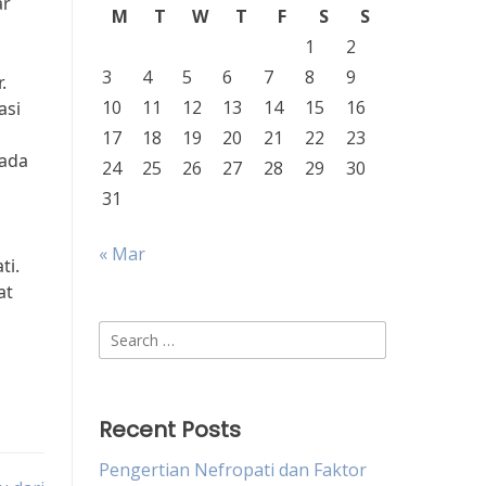
ar
M
T
W
T
F
S
S
1
2
3
4
5
6
7
8
9
.
10
11
12
13
14
15
16
asi
17
18
19
20
21
22
23
pada
24
25
26
27
28
29
30
31
« Mar
ti.
at
Search
for:
Recent Posts
Pengertian Nefropati dan Faktor