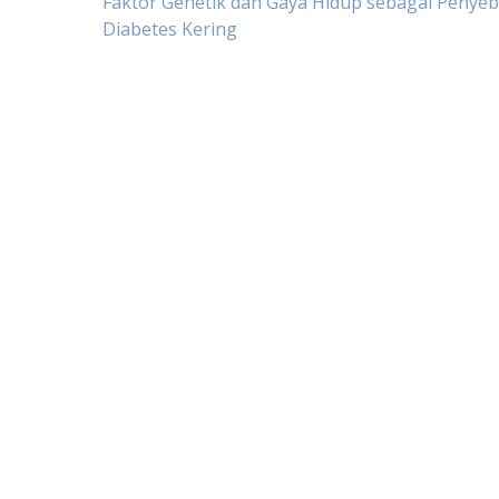
Post
Faktor Genetik dan Gaya Hidup sebagai Penye
Diabetes Kering
navigation