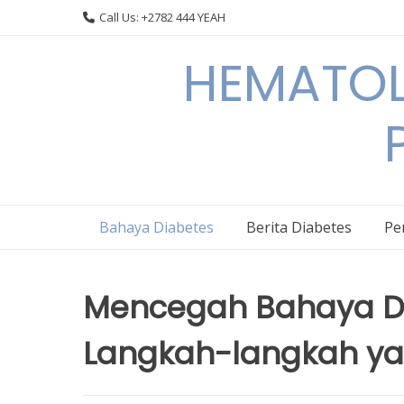
Skip
Call Us: +2782 444 YEAH
to
content
HEMATOL
Bahaya Diabetes
Berita Diabetes
Pe
Mencegah Bahaya Di
Langkah-langkah yan