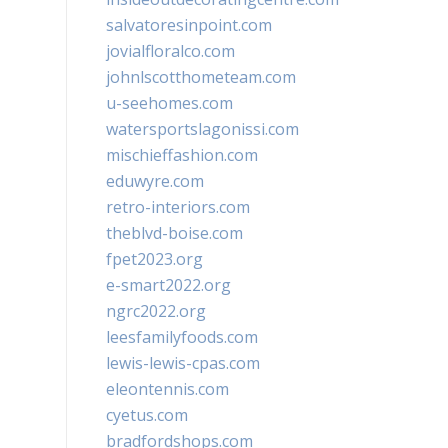
salvatoresinpoint.com
jovialfloralco.com
johnlscotthometeam.com
u-seehomes.com
watersportslagonissi.com
mischieffashion.com
eduwyre.com
retro-interiors.com
theblvd-boise.com
fpet2023.org
e-smart2022.org
ngrc2022.org
leesfamilyfoods.com
lewis-lewis-cpas.com
eleontennis.com
cyetus.com
bradfordshops.com