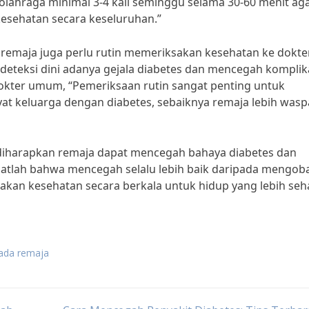
olahraga minimal 3-4 kali seminggu selama 30-60 menit ag
esehatan secara keseluruhan.”
remaja juga perlu rutin memeriksakan kesehatan ke dokter
teksi dini adanya gejala diabetes dan mencegah komplik
 dokter umum, “Pemeriksaan rutin sangat penting untuk
yat keluarga dengan diabetes, sebaiknya remaja lebih was
diharapkan remaja dapat mencegah bahaya diabetes dan
atlah bahwa mencegah selalu lebih baik daripada mengoba
sakan kesehatan secara berkala untuk hidup yang lebih seh
pada remaja