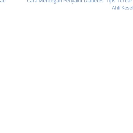
bab
Cara Mencegah Penyakit Diabetes: Tips Terbar
Ahli Kes