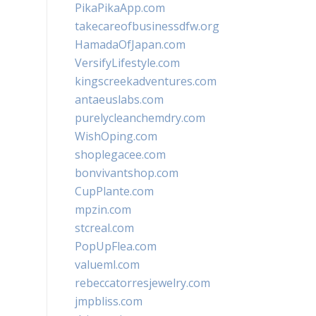
PikaPikaApp.com
takecareofbusinessdfw.org
HamadaOfJapan.com
VersifyLifestyle.com
kingscreekadventures.com
antaeuslabs.com
purelycleanchemdry.com
WishOping.com
shoplegacee.com
bonvivantshop.com
CupPlante.com
mpzin.com
stcreal.com
PopUpFlea.com
valueml.com
rebeccatorresjewelry.com
jmpbliss.com