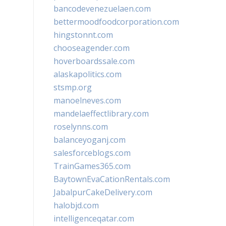
bancodevenezuelaen.com
bettermoodfoodcorporation.com
hingstonnt.com
chooseagender.com
hoverboardssale.com
alaskapolitics.com
stsmp.org
manoelneves.com
mandelaeffectlibrary.com
roselynns.com
balanceyoganj.com
salesforceblogs.com
TrainGames365.com
BaytownEvaCationRentals.com
JabalpurCakeDelivery.com
halobjd.com
intelligenceqatar.com