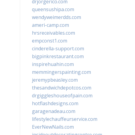
drjorgerico.com
queensushipa.com
wendyweimerdds.com
ameri-camp.com
hrsreceivables.com
empconst1.com
cinderella-support.com
bigpinkrestaurant.com
inspirehuahin.com
memmingerspainting.com
jeremypbeasley.com
thesandwichdepotcos.com
drgiggleshouseofpain.com
hotflashdesigns.com
garagenadeau.com
lifestylechauffeurservice.com
EverNewNails.com
insideoutdecoratingcentre.com