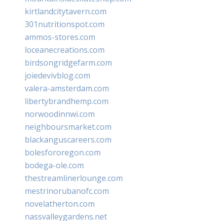
kirtlandcitytavern.com
301nutritionspot.com
ammos-stores.com
loceanecreations.com
birdsongridgefarm.com
joiedevivblog.com
valera-amsterdam.com
libertybrandhemp.com
norwoodinnwi.com
neighboursmarket.com
blackanguscareers.com
bolesfororegon.com
bodega-ole.com
thestreamlinerlounge.com
mestrinorubanofc.com
novelatherton.com
nassvalleygardens.net