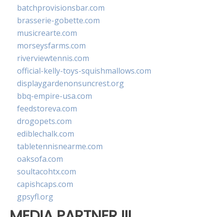
batchprovisionsbar.com
brasserie-gobette.com
musicrearte.com
morseysfarms.com
riverviewtennis.com
official-kelly-toys-squishmallows.com
displaygardenonsuncrest.org
bbq-empire-usa.com
feedstoreva.com
drogopets.com
ediblechalk.com
tabletennisnearme.com
oaksofa.com
soultacohtx.com
capishcaps.com
gpsyfl.org
MEDIA PARTNER III