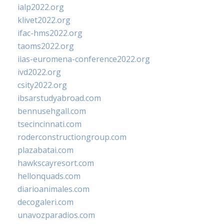
ialp2022.org
klivet2022.org
ifac-hms2022.org
taoms2022.org
iias-euromena-conference2022.org
ivd2022.org
csity2022.org
ibsarstudyabroad.com
bennusehgall.com
tsecincinnati.com
roderconstructiongroup.com
plazabatai.com
hawkscayresort.com
hellonquads.com
diarioanimales.com
decogaleri.com
unavozparadios.com