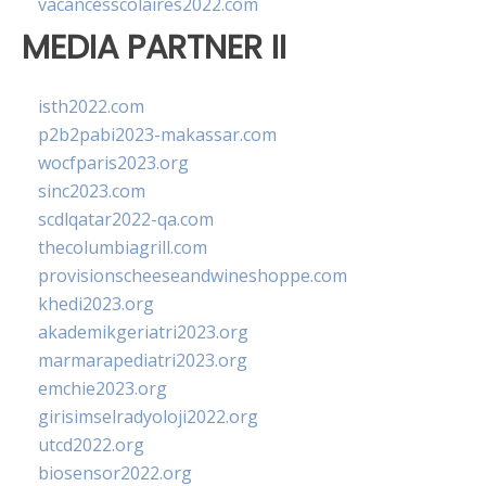
vacancesscolaires2022.com
MEDIA PARTNER II
isth2022.com
p2b2pabi2023-makassar.com
wocfparis2023.org
sinc2023.com
scdlqatar2022-qa.com
thecolumbiagrill.com
provisionscheeseandwineshoppe.com
khedi2023.org
akademikgeriatri2023.org
marmarapediatri2023.org
emchie2023.org
girisimselradyoloji2022.org
utcd2022.org
biosensor2022.org