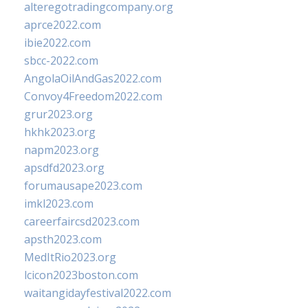
alteregotradingcompany.org
aprce2022.com
ibie2022.com
sbcc-2022.com
AngolaOilAndGas2022.com
Convoy4Freedom2022.com
grur2023.org
hkhk2023.org
napm2023.org
apsdfd2023.org
forumausape2023.com
imkl2023.com
careerfaircsd2023.com
apsth2023.com
MedItRio2023.org
lcicon2023boston.com
waitangidayfestival2022.com