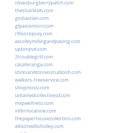
olivesburgberrypatch.com
theslushkids.com
giobastian.com
glpascensori.com
rifloorepoxy.com
woolleymillingandpaving.com
uptonpvd.com
2troublegrill.com
casateranga.com
sticksandstonesstudiooh.com
walkers-treeservice.com
shopmossi.com
untamedcollectivesd.com
mxpwellness.com
infernocanine.com
thepaperhousecollection.com
allisonwillisholley.com