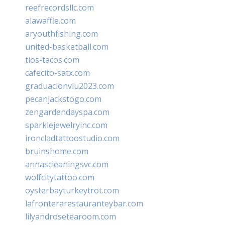
reefrecordsllc.com
alawaffle.com
aryouthfishing.com
united-basketball.com
tios-tacos.com
cafecito-satx.com
graduacionviu2023.com
pecanjackstogo.com
zengardendayspa.com
sparklejewelryinc.com
ironcladtattoostudio.com
bruinshome.com
annascleaningsvc.com
wolfcitytattoo.com
oysterbayturkeytrot.com
lafronterarestauranteybar.com
lilyandrosetearoom.com