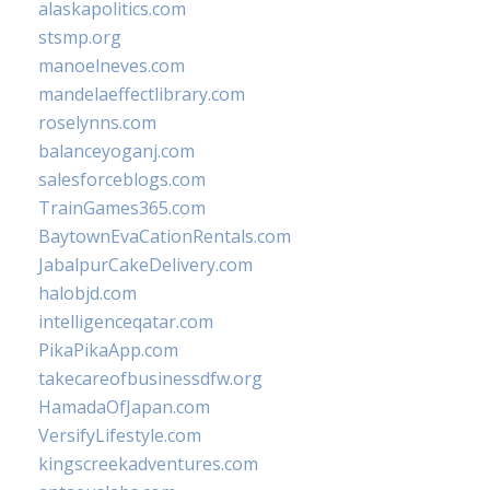
alaskapolitics.com
stsmp.org
manoelneves.com
mandelaeffectlibrary.com
roselynns.com
balanceyoganj.com
salesforceblogs.com
TrainGames365.com
BaytownEvaCationRentals.com
JabalpurCakeDelivery.com
halobjd.com
intelligenceqatar.com
PikaPikaApp.com
takecareofbusinessdfw.org
HamadaOfJapan.com
VersifyLifestyle.com
kingscreekadventures.com