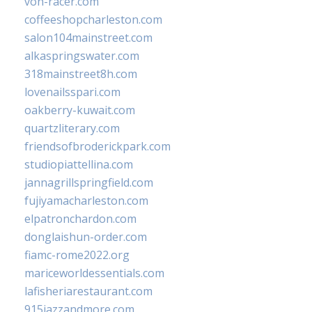
von-racer.com
coffeeshopcharleston.com
salon104mainstreet.com
alkaspringswater.com
318mainstreet8h.com
lovenailsspari.com
oakberry-kuwait.com
quartzliterary.com
friendsofbroderickpark.com
studiopiattellina.com
jannagrillspringfield.com
fujiyamacharleston.com
elpatronchardon.com
donglaishun-order.com
fiamc-rome2022.org
mariceworldessentials.com
lafisheriarestaurant.com
915jazzandmore.com