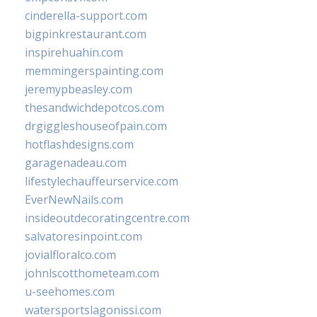
cinderella-support.com
bigpinkrestaurant.com
inspirehuahin.com
memmingerspainting.com
jeremypbeasley.com
thesandwichdepotcos.com
drgiggleshouseofpain.com
hotflashdesigns.com
garagenadeau.com
lifestylechauffeurservice.com
EverNewNails.com
insideoutdecoratingcentre.com
salvatoresinpoint.com
jovialfloralco.com
johnlscotthometeam.com
u-seehomes.com
watersportslagonissi.com