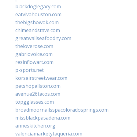
blackdoglegacy.com
eatvivahouston.com
thebigshowok.com
chimeandstave.com
greatwallseafoodny.com
theloverose.com
gabriovoice.com
resinflowart.com
p-sports.net
korsairstreetwear.com
petshopallston.com
avenue26tacos.com
topgglasses.com
broadmoornailsspacoloradosprings.com
missblackpasadena.com
anneskitchen.org
valenciamarketytaqueria.com