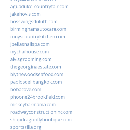
aguadulce-countryfair.com
jakehovis.com
bosswingsduluth.com
birminghamautocare.com
tonyscountrykitchen.com
jbellasnailspa.com
mychaihouse.com
alvisgrooming.com
thegeorginaestate.com
blythewoodseafood.com
paolosdelibangkok.com
bobacove.com
phoone24brookfield.com
mickeybarmama.com
roadwayconstructioninc.com
shopdragonflyboutique.com
sportszilla.org