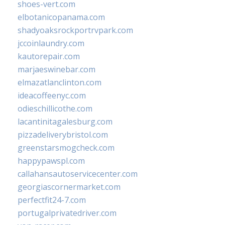
shoes-vert.com
elbotanicopanama.com
shadyoaksrockportrvpark.com
jccoinlaundry.com
kautorepair.com
marjaeswinebar.com
elmazatlanclinton.com
ideacoffeenyc.com
odieschillicothe.com
lacantinitagalesburg.com
pizzadeliverybristol.com
greenstarsmogcheck.com
happypawspl.com
callahansautoservicecenter.com
georgiascornermarket.com
perfectfit24-7.com
portugalprivatedriver.com