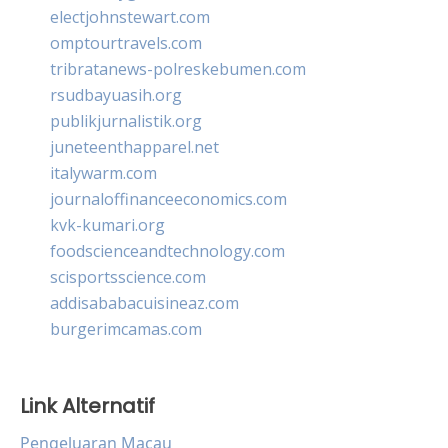
electjohnstewart.com
omptourtravels.com
tribratanews-polreskebumen.com
rsudbayuasih.org
publikjurnalistik.org
juneteenthapparel.net
italywarm.com
journaloffinanceeconomics.com
kvk-kumari.org
foodscienceandtechnology.com
scisportsscience.com
addisababacuisineaz.com
burgerimcamas.com
Link Alternatif
Pengeluaran Macau