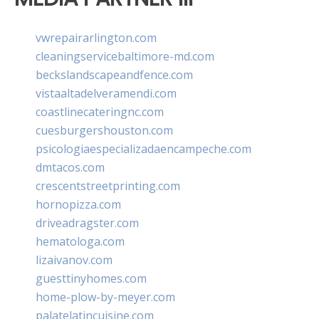
vwrepairarlington.com
cleaningservicebaltimore-md.com
beckslandscapeandfence.com
vistaaltadelveramendi.com
coastlinecateringnc.com
cuesburgershouston.com
psicologiaespecializadaencampeche.com
dmtacos.com
crescentstreetprinting.com
hornopizza.com
driveadragster.com
hematologa.com
lizaivanov.com
guesttinyhomes.com
home-plow-by-meyer.com
palatelatincuisine.com