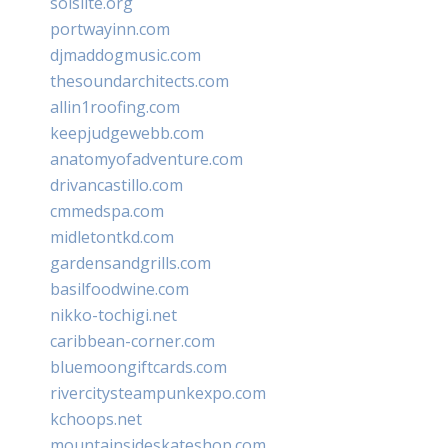
solslite.org
portwayinn.com
djmaddogmusic.com
thesoundarchitects.com
allin1roofing.com
keepjudgewebb.com
anatomyofadventure.com
drivancastillo.com
cmmedspa.com
midletontkd.com
gardensandgrills.com
basilfoodwine.com
nikko-tochigi.net
caribbean-corner.com
bluemoongiftcards.com
rivercitysteampunkexpo.com
kchoops.net
mountainsideskateshop.com