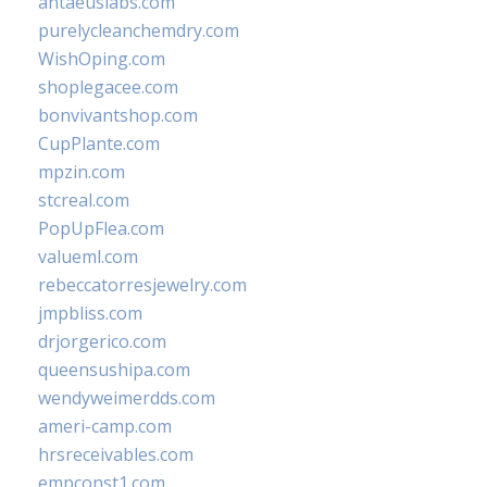
antaeuslabs.com
purelycleanchemdry.com
WishOping.com
shoplegacee.com
bonvivantshop.com
CupPlante.com
mpzin.com
stcreal.com
PopUpFlea.com
valueml.com
rebeccatorresjewelry.com
jmpbliss.com
drjorgerico.com
queensushipa.com
wendyweimerdds.com
ameri-camp.com
hrsreceivables.com
empconst1.com