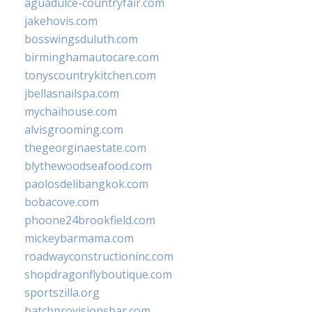
aguadulce-countryfair.com
jakehovis.com
bosswingsduluth.com
birminghamautocare.com
tonyscountrykitchen.com
jbellasnailspa.com
mychaihouse.com
alvisgrooming.com
thegeorginaestate.com
blythewoodseafood.com
paolosdelibangkok.com
bobacove.com
phoone24brookfield.com
mickeybarmama.com
roadwayconstructioninc.com
shopdragonflyboutique.com
sportszilla.org
batchprovisionsbar.com