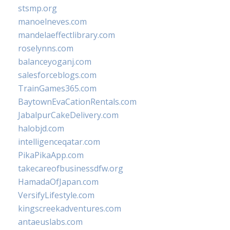
stsmp.org
manoelneves.com
mandelaeffectlibrary.com
roselynns.com
balanceyoganj.com
salesforceblogs.com
TrainGames365.com
BaytownEvaCationRentals.com
JabalpurCakeDelivery.com
halobjd.com
intelligenceqatar.com
PikaPikaApp.com
takecareofbusinessdfw.org
HamadaOfJapan.com
VersifyLifestyle.com
kingscreekadventures.com
antaeuslabs.com