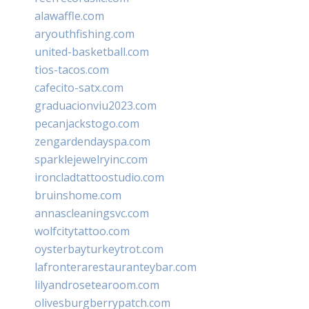
alawaffle.com
aryouthfishing.com
united-basketball.com
tios-tacos.com
cafecito-satx.com
graduacionviu2023.com
pecanjackstogo.com
zengardendayspa.com
sparklejewelryinc.com
ironcladtattoostudio.com
bruinshome.com
annascleaningsvc.com
wolfcitytattoo.com
oysterbayturkeytrot.com
lafronterarestauranteybar.com
lilyandrosetearoom.com
olivesburgberrypatch.com