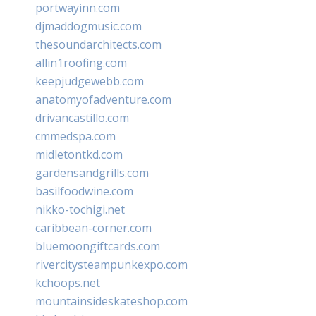
portwayinn.com
djmaddogmusic.com
thesoundarchitects.com
allin1roofing.com
keepjudgewebb.com
anatomyofadventure.com
drivancastillo.com
cmmedspa.com
midletontkd.com
gardensandgrills.com
basilfoodwine.com
nikko-tochigi.net
caribbean-corner.com
bluemoongiftcards.com
rivercitysteampunkexpo.com
kchoops.net
mountainsideskateshop.com