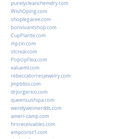
purelycleanchemdry.com
WishOping.com
shoplegacee.com
bonvivantshop.com
CupPlante.com
mpzin.com
stcreal.com
PopUpFlea.com
valueml.com
rebeccatorresjewelry.com
jmpbliss.com
drjorgerico.com
queensushipa.com
wendyweimerdds.com
ameri-camp.com
hrsreceivables.com
empconst1.com