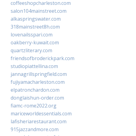
coffeeshopcharleston.com
salon104mainstreet.com
alkaspringswater.com
318mainstreet8h.com
lovenailsspari.com
oakberry-kuwait.com
quartzliterary.com
friendsofbroderickpark.com
studiopiattellina.com
jannagrillspringfield.com
fujiyamacharleston.com
elpatronchardon.com
donglaishun-order.com
fiamc-rome2022.org
mariceworldessentials.com
lafisheriarestaurant.com
915jazzandmore.com