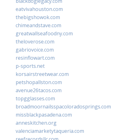
blackdoglegacy.com
eatvivahouston.com
thebigshowok.com
chimeandstave.com
greatwallseafoodny.com
theloverose.com
gabriovoice.com
resinflowart.com
p-sports.net
korsairstreetwear.com
petshopallston.com
avenue26tacos.com
topgglasses.com
broadmoornailsspacoloradosprings.com
missblackpasadena.com
anneskitchen.org
valenciamarketytaqueria.com
reefrecordsllc.com