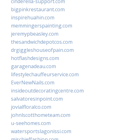
cinderella-support.com
bigpinkrestaurant.com
inspirehuahin.com
memmingerspainting.com
jeremypbeasley.com
thesandwichdepotcos.com
drgiggleshouseofpain.com
hotflashdesigns.com
garagenadeau.com
lifestylechauffeurservice.com
EverNewNails.com
insideoutdecoratingcentre.com
salvatoresinpoint.com
jovialfloralco.com
johnlscotthometeam.com
u-seehomes.com
watersportslagonissi.com
mischieffashion.com