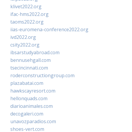
klivet2022.org
ifac-hms2022.org
taoms2022.org
iias-euromena-conference2022.org
ivd2022.org
csity2022.org
ibsarstudyabroad.com
bennusehgall.com
tsecincinnati.com
roderconstructiongroup.com
plazabatai.com
hawkscayresort.com
hellonquads.com
diarioanimales.com
decogaleri.com
unavozparadios.com
shoes-vert.com