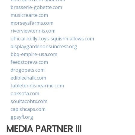
brasserie-gobette.com
musicrearte.com
morseysfarms.com
riverviewtennis.com
official-kelly-toys-squishmallows.com
displaygardenonsuncrest.org
bbq-empire-usa.com
feedstoreva.com
drogopets.com
ediblechalk.com
tabletennisnearme.com
oaksofa.com
soultacohtx.com
capishcaps.com
gpsyfl.org
MEDIA PARTNER III