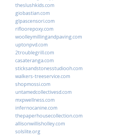
theslushkids.com
giobastian.com
glpascensori.com
rifloorepoxy.com
woolleymillingandpaving.com
uptonpvd.com
2troublegrill.com
casateranga.com
sticksandstonesstudiooh.com
walkers-treeservice.com
shopmossi.com
untamedcollectivesd.com
mxpwellness.com
infernocanine.com
thepaperhousecollection.com
allisonwillisholley.com
solslite.org