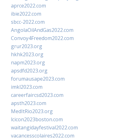
aprce2022.com
ibie2022.com
sbcc-2022.com
AngolaOilAndGas2022.com
Convoy4Freedom2022.com
grur2023.org
hkhk2023.org
napm2023.org
apsdfd2023.org
forumausape2023.com
imkl2023.com
careerfaircsd2023.com
apsth2023.com
MedItRio2023.org
lcicon2023boston.com
waitangidayfestival2022.com
vacancesscolaires2022.com