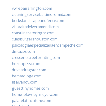
vwrepairarlington.com
cleaningservicebaltimore-md.com
beckslandscapeandfence.com
vistaaltadelveramendi.com
coastlinecateringnc.com
cuesburgershouston.com
psicologiaespecializadaencampeche.com
dmtacos.com
crescentstreetprinting.com
hornopizza.com
driveadragster.com
hematologa.com
lizaivanov.com
guesttinyhomes.com
home-plow-by-meyer.com
palatelatincuisine.com