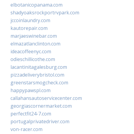
elbotanicopanama.com
shadyoaksrockportrvpark.com
jccoinlaundry.com
kautorepair.com
marjaeswinebar.com
elmazatlanclinton.com
ideacoffeenyc.com
odieschillicothe.com
lacantinitagalesburg.com
pizzadeliverybristol.com
greenstarsmogcheck.com
happypawspl.com
callahansautoservicecenter.com
georgiascornermarket.com
perfectfit24-7.com
portugalprivatedriver.com
von-racer.com