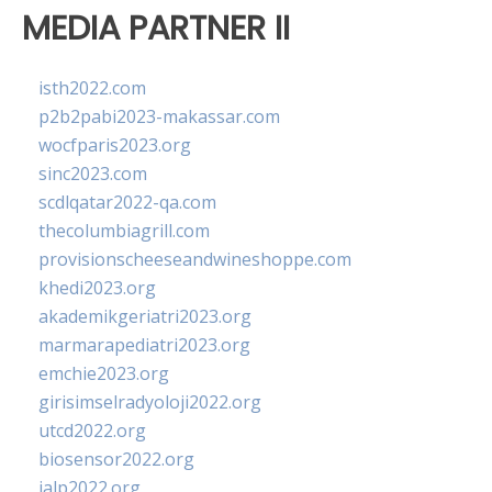
MEDIA PARTNER II
isth2022.com
p2b2pabi2023-makassar.com
wocfparis2023.org
sinc2023.com
scdlqatar2022-qa.com
thecolumbiagrill.com
provisionscheeseandwineshoppe.com
khedi2023.org
akademikgeriatri2023.org
marmarapediatri2023.org
emchie2023.org
girisimselradyoloji2022.org
utcd2022.org
biosensor2022.org
ialp2022.org