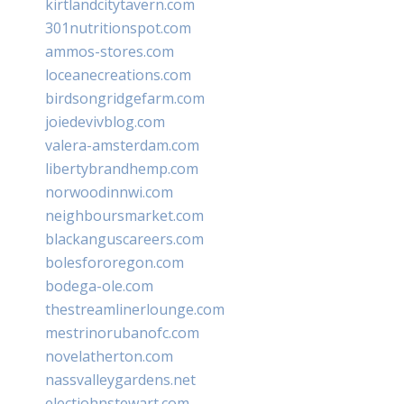
kirtlandcitytavern.com
301nutritionspot.com
ammos-stores.com
loceanecreations.com
birdsongridgefarm.com
joiedevivblog.com
valera-amsterdam.com
libertybrandhemp.com
norwoodinnwi.com
neighboursmarket.com
blackanguscareers.com
bolesfororegon.com
bodega-ole.com
thestreamlinerlounge.com
mestrinorubanofc.com
novelatherton.com
nassvalleygardens.net
electjohnstewart.com