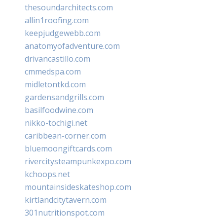
thesoundarchitects.com
allin1roofing.com
keepjudgewebb.com
anatomyofadventure.com
drivancastillo.com
cmmedspa.com
midletontkd.com
gardensandgrills.com
basilfoodwine.com
nikko-tochigi.net
caribbean-corner.com
bluemoongiftcards.com
rivercitysteampunkexpo.com
kchoops.net
mountainsideskateshop.com
kirtlandcitytavern.com
301nutritionspot.com