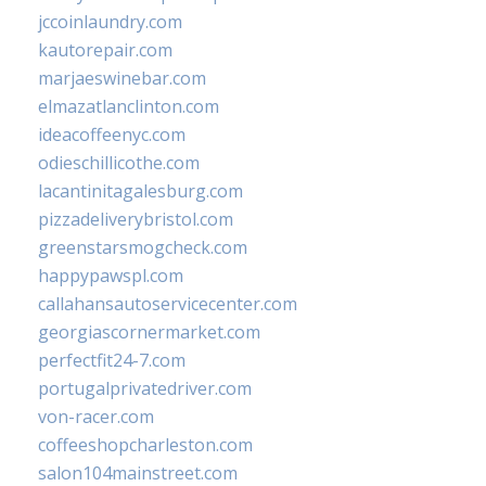
jccoinlaundry.com
kautorepair.com
marjaeswinebar.com
elmazatlanclinton.com
ideacoffeenyc.com
odieschillicothe.com
lacantinitagalesburg.com
pizzadeliverybristol.com
greenstarsmogcheck.com
happypawspl.com
callahansautoservicecenter.com
georgiascornermarket.com
perfectfit24-7.com
portugalprivatedriver.com
von-racer.com
coffeeshopcharleston.com
salon104mainstreet.com