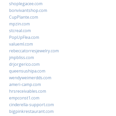
shoplegacee.com
bonvivantshop.com
CupPlante.com
mpzin.com
stcreal.com
PopUpFlea.com
valueml.com
rebeccatorresjewelry.com
jmpbliss.com
drjorgerico.com
queensushipa.com
wendyweimerdds.com
ameri-camp.com
hrsreceivables.com
empconst1.com
cinderella-support.com
bigpinkrestaurant.com