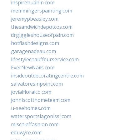
inspirehuahin.com
memmingerspainting.com
jeremypbeasley.com
thesandwichdepotcos.com
drgiggleshouseofpain.com
hotflashdesigns.com
garagenadeau.com
lifestylechauffeurservice.com
EverNewNails.com
insideoutdecoratingcentre.com
salvatoresinpoint.com
jovialfloralco.com
johnlscotthometeam.com
u-seehomes.com
watersportslagonissi.com
mischieffashion.com
eduwyre.com