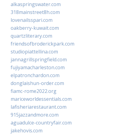
alkaspringswater.com
318mainstreet8h.com
lovenailsspari.com
oakberry-kuwait.com
quartzliterary.com
friendsofbroderickpark.com
studiopiattellina.com
jannagrillspringfield.com
fujiyamacharleston.com
elpatronchardon.com
donglaishun-order.com
fiamc-rome2022.org
mariceworldessentials.com
lafisheriarestaurant.com
915jazzandmore.com
aguadulce-countryfair.com
jakehovis.com