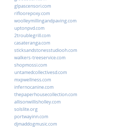
glpascensori.com
rifloorepoxy.com
woolleymillingandpaving.com
uptonpvd.com
2troublegrill.com
casateranga.com
sticksandstonesstudiooh.com
walkers-treeservice.com
shopmossi.com
untamedcollectivesd.com
mxpwellness.com
infernocanine.com
thepaperhousecollection.com
allisonwillisholley.com
solslite.org
portwayinn.com
djmaddogmusic.com