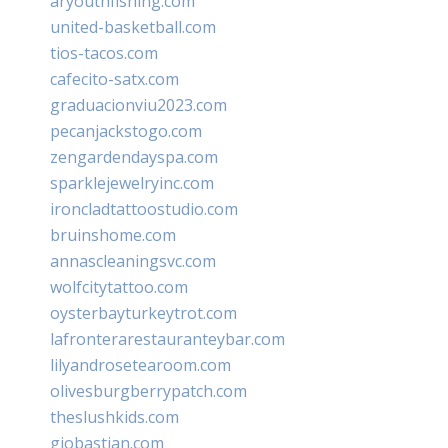
aryouthfishing.com
united-basketball.com
tios-tacos.com
cafecito-satx.com
graduacionviu2023.com
pecanjackstogo.com
zengardendayspa.com
sparklejewelryinc.com
ironcladtattoostudio.com
bruinshome.com
annascleaningsvc.com
wolfcitytattoo.com
oysterbayturkeytrot.com
lafronterarestauranteybar.com
lilyandrosetearoom.com
olivesburgberrypatch.com
theslushkids.com
giobastian.com