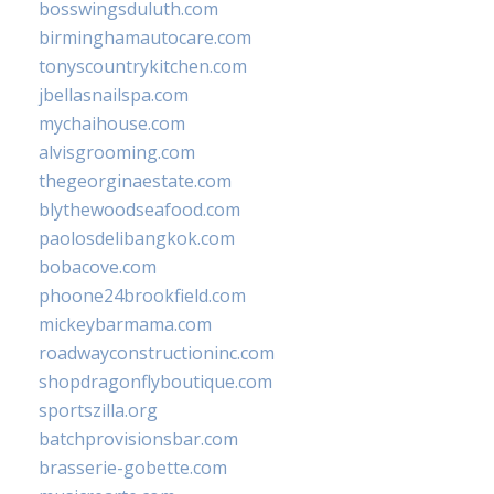
bosswingsduluth.com
birminghamautocare.com
tonyscountrykitchen.com
jbellasnailspa.com
mychaihouse.com
alvisgrooming.com
thegeorginaestate.com
blythewoodseafood.com
paolosdelibangkok.com
bobacove.com
phoone24brookfield.com
mickeybarmama.com
roadwayconstructioninc.com
shopdragonflyboutique.com
sportszilla.org
batchprovisionsbar.com
brasserie-gobette.com