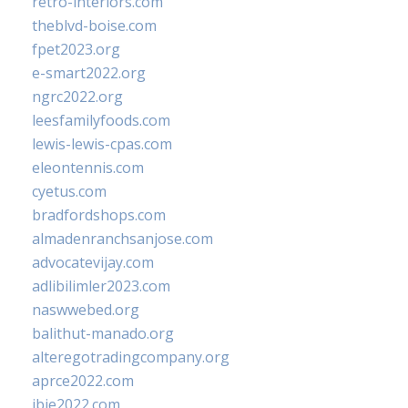
retro-interiors.com
theblvd-boise.com
fpet2023.org
e-smart2022.org
ngrc2022.org
leesfamilyfoods.com
lewis-lewis-cpas.com
eleontennis.com
cyetus.com
bradfordshops.com
almadenranchsanjose.com
advocatevijay.com
adlibilimler2023.com
naswwebed.org
balithut-manado.org
alteregotradingcompany.org
aprce2022.com
ibie2022.com