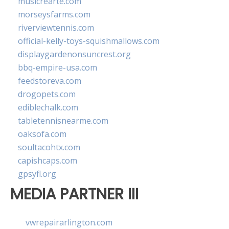
musicrearte.com
morseysfarms.com
riverviewtennis.com
official-kelly-toys-squishmallows.com
displaygardenonsuncrest.org
bbq-empire-usa.com
feedstoreva.com
drogopets.com
ediblechalk.com
tabletennisnearme.com
oaksofa.com
soultacohtx.com
capishcaps.com
gpsyfl.org
MEDIA PARTNER III
vwrepairarlington.com