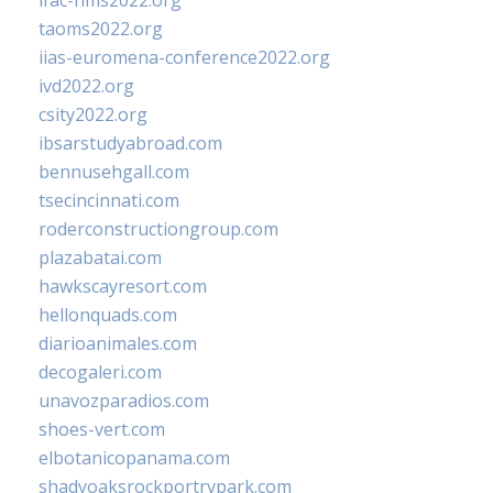
ifac-hms2022.org
taoms2022.org
iias-euromena-conference2022.org
ivd2022.org
csity2022.org
ibsarstudyabroad.com
bennusehgall.com
tsecincinnati.com
roderconstructiongroup.com
plazabatai.com
hawkscayresort.com
hellonquads.com
diarioanimales.com
decogaleri.com
unavozparadios.com
shoes-vert.com
elbotanicopanama.com
shadyoaksrockportrvpark.com