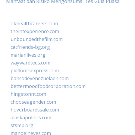
Manfaat dan Risiko Mengonsumsi Tes Gula Puasa
okhealthcareers.com
theintexperience.com
unboundedthefilm.com
catfriends-bg.org
marianlives.org
waywardtees.com
pidfloorsexpress.com
bancodevenezuelaen.com
bettermoodfoodcorporation.com
hingstonnt.com
chooseagender.com
hoverboardssale.com
alaskapolitics.com
stsmp.org
manoelneves.com