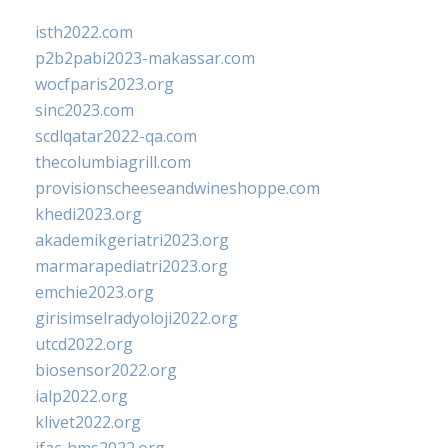
isth2022.com
p2b2pabi2023-makassar.com
wocfparis2023.org
sinc2023.com
scdlqatar2022-qa.com
thecolumbiagrill.com
provisionscheeseandwineshoppe.com
khedi2023.org
akademikgeriatri2023.org
marmarapediatri2023.org
emchie2023.org
girisimselradyoloji2022.org
utcd2022.org
biosensor2022.org
ialp2022.org
klivet2022.org