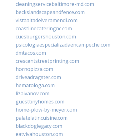
cleaningservicebaltimore-md.com
beckslandscapeandfence.com
vistaaltadelveramendi.com
coastlinecateringnc.com
cuesburgershouston.com
psicologiaespecializadaencampeche.com
dmtacos.com
crescentstreetprinting.com
hornopizza.com
driveadragster.com
hematologa.com
lizaivanov.com
guesttinyhomes.com
home-plow-by-meyer.com
palatelatincuisine.com
blackdoglegacy.com
eatvivahouston.com