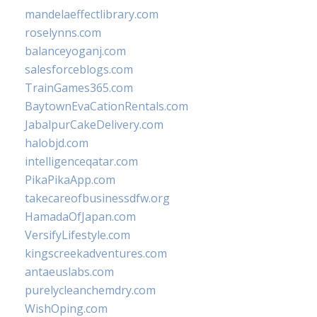
mandelaeffectlibrary.com
roselynns.com
balanceyoganj.com
salesforceblogs.com
TrainGames365.com
BaytownEvaCationRentals.com
JabalpurCakeDelivery.com
halobjd.com
intelligenceqatar.com
PikaPikaApp.com
takecareofbusinessdfw.org
HamadaOfJapan.com
VersifyLifestyle.com
kingscreekadventures.com
antaeuslabs.com
purelycleanchemdry.com
WishOping.com