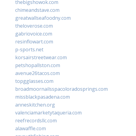
thebigshowok.com
chimeandstave.com
greatwallseafoodny.com
theloverose.com
gabriovoice.com
resinflowart.com
p-sports.net
korsairstreetwear.com
petshopallston.com
avenue26tacos.com
topgglasses.com
broadmoornailsspacoloradosprings.com
missblackpasadena.com
anneskitchen.org
valenciamarketytaqueria.com
reefrecordsllc.com
alawaffle.com