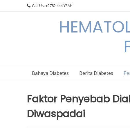
Skip
Call Us: +2782 444 YEAH
to
content
HEMATOL
Bahaya Diabetes
Berita Diabetes
Pe
Faktor Penyebab Diab
Diwaspadai