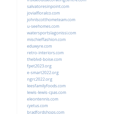
salvatoresinpoint.com
jovialfloralco.com
johnlscotthometeam.com
u-seehomes.com
watersportslagonissi.com
mischieffashion.com
eduwyre.com
retro-interiors.com
theblvd-boise.com
fpet2023.org
e-smart2022.org
ngrc2022.org
leesfamilyfoods.com
lewis-lewis-cpas.com
eleontennis.com
cyetus.com
bradfordshops.com