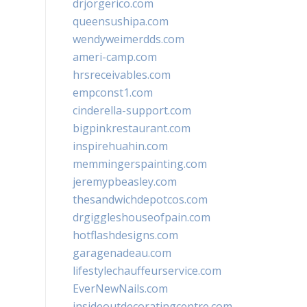
drjorgerico.com
queensushipa.com
wendyweimerdds.com
ameri-camp.com
hrsreceivables.com
empconst1.com
cinderella-support.com
bigpinkrestaurant.com
inspirehuahin.com
memmingerspainting.com
jeremypbeasley.com
thesandwichdepotcos.com
drgiggleshouseofpain.com
hotflashdesigns.com
garagenadeau.com
lifestylechauffeurservice.com
EverNewNails.com
insideoutdecoratingcentre.com