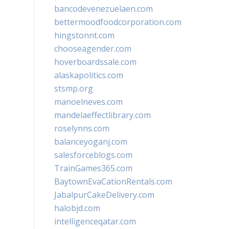
bancodevenezuelaen.com
bettermoodfoodcorporation.com
hingstonnt.com
chooseagender.com
hoverboardssale.com
alaskapolitics.com
stsmp.org
manoelneves.com
mandelaeffectlibrary.com
roselynns.com
balanceyoganj.com
salesforceblogs.com
TrainGames365.com
BaytownEvaCationRentals.com
JabalpurCakeDelivery.com
halobjd.com
intelligenceqatar.com