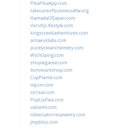
PikaPikaApp.com
takecareofbusinessdfw.org
HamadaOfJapan.com
VersifyLifestyle.com
kingscreekadventures.com
antaeuslabs.com
purelycleanchemdry.com
WishOping.com
shoplegacee.com
bonvivantshop.com
CupPlante.com
mpzin.com
stcreal.com
PopUpFlea.com
valueml.com
rebeccatorresjewelry.com
jmpbliss.com