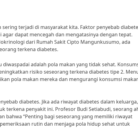
sering terjadi di masyarakat kita. Faktor penyebab diabet
ahui agar dapat mencegah dan mengatasinya dengan tepat.
ndokrinologi dari Rumah Sakit Cipto Mangunkusumo, ada
orang terkena diabetes.
lu diwaspadai adalah pola makan yang tidak sehat. Konsum
ningkatkan risiko seseorang terkena diabetes tipe 2. Men
hatikan pola makan mereka dan mengurangi konsumsi maka
penyebab diabetes. Jika ada riwayat diabetes dalam keluarga,
uk terkena penyakit ini. Profesor Budi Setiabudi, seorang ah
kan bahwa “Penting bagi seseorang yang memiliki riwayat
pemeriksaan rutin dan menjaga pola hidup sehat untuk