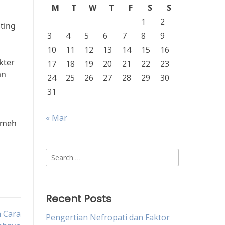
M
T
W
T
F
S
S
1
2
ting
3
4
5
6
7
8
9
10
11
12
13
14
15
16
kter
17
18
19
20
21
22
23
an
24
25
26
27
28
29
30
31
« Mar
remeh
Search
for:
Recent Posts
n Cara
Pengertian Nefropati dan Faktor