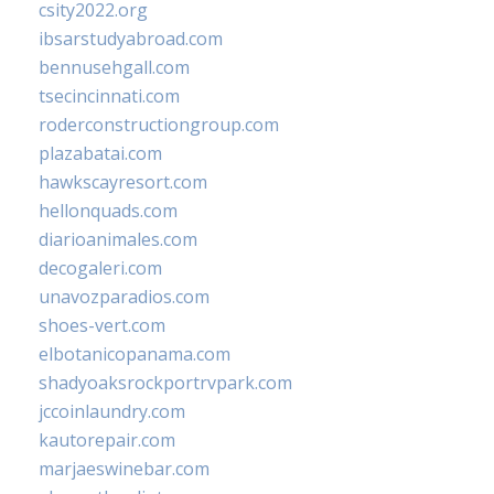
csity2022.org
ibsarstudyabroad.com
bennusehgall.com
tsecincinnati.com
roderconstructiongroup.com
plazabatai.com
hawkscayresort.com
hellonquads.com
diarioanimales.com
decogaleri.com
unavozparadios.com
shoes-vert.com
elbotanicopanama.com
shadyoaksrockportrvpark.com
jccoinlaundry.com
kautorepair.com
marjaeswinebar.com