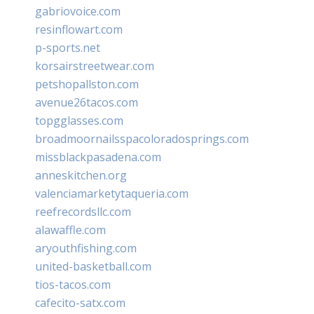
gabriovoice.com
resinflowart.com
p-sports.net
korsairstreetwear.com
petshopallston.com
avenue26tacos.com
topgglasses.com
broadmoornailsspacoloradosprings.com
missblackpasadena.com
anneskitchen.org
valenciamarketytaqueria.com
reefrecordsllc.com
alawaffle.com
aryouthfishing.com
united-basketball.com
tios-tacos.com
cafecito-satx.com