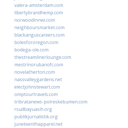
valera-amsterdam.com
libertybrandhemp.com
norwoodinnwi.com
neighboursmarket.com
blackanguscareers.com
bolesfororegon.com
bodega-ole.com
thestreamlinerlounge.com
mestrinorubanofc.com
novelatherton.com
nassvalleygardens.net
electjohnstewart.com
omptourtravels.com
tribratanews-polreskebumen.com
rsudbayuasih.org
publikjurnalistik.org
juneteenthapparel.net