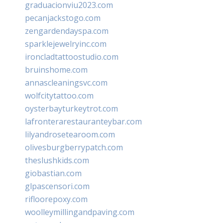
graduacionviu2023.com
pecanjackstogo.com
zengardendayspa.com
sparklejewelryinc.com
ironcladtattoostudio.com
bruinshome.com
annascleaningsvc.com
wolfcitytattoo.com
oysterbayturkeytrot.com
lafronterarestauranteybar.com
lilyandrosetearoom.com
olivesburgberrypatch.com
theslushkids.com
giobastian.com
glpascensori.com
rifloorepoxy.com
woolleymillingandpaving.com