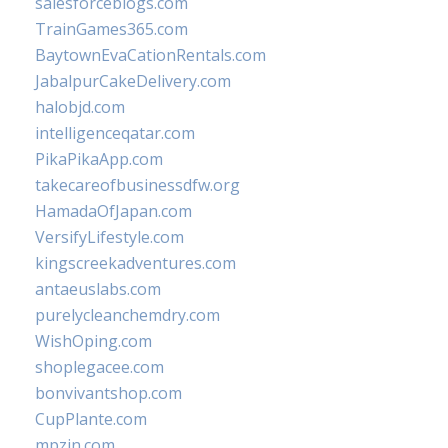
salesforceblogs.com
TrainGames365.com
BaytownEvaCationRentals.com
JabalpurCakeDelivery.com
halobjd.com
intelligenceqatar.com
PikaPikaApp.com
takecareofbusinessdfw.org
HamadaOfJapan.com
VersifyLifestyle.com
kingscreekadventures.com
antaeuslabs.com
purelycleanchemdry.com
WishOping.com
shoplegacee.com
bonvivantshop.com
CupPlante.com
mpzin.com