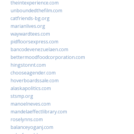
theintexperience.com
unboundedthefilm.com
catfriends-bg.org
marianlives.org
waywardtees.com
pidfloorsexpress.com
bancodevenezuelaen.com
bettermoodfoodcorporation.com
hingstonnt.com
chooseagender.com
hoverboardssale.com
alaskapolitics.com
stsmp.org
manoelneves.com
mandelaeffectlibrary.com
roselynns.com
balanceyoganj.com