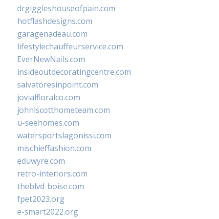
drgiggleshouseofpain.com
hotflashdesigns.com
garagenadeau.com
lifestylechauffeurservice.com
EverNewNails.com
insideoutdecoratingcentre.com
salvatoresinpoint.com
jovialfloralco.com
johnlscotthometeam.com
u-seehomes.com
watersportslagonissi.com
mischieffashion.com
eduwyre.com
retro-interiors.com
theblvd-boise.com
fpet2023.org
e-smart2022.org