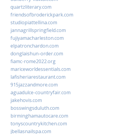
quartzliterary.com
friendsofbroderickpark.com
studiopiattellina.com
jannagrillspringfield.com
fujiyamacharleston.com
elpatronchardon.com
donglaishun-order.com
fiamc-rome2022.org
mariceworldessentials.com
lafisheriarestaurant.com
915jazzandmore.com
aguadulce-countryfair.com
jakehovis.com
bosswingsduluth.com
birminghamautocare.com
tonyscountrykitchen.com
jbellasnailspa.com