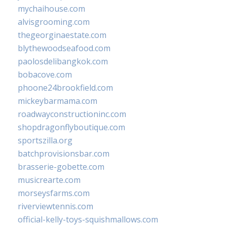
mychaihouse.com
alvisgrooming.com
thegeorginaestate.com
blythewoodseafood.com
paolosdelibangkok.com
bobacove.com
phoone24brookfield.com
mickeybarmama.com
roadwayconstructioninc.com
shopdragonflyboutique.com
sportszilla.org
batchprovisionsbar.com
brasserie-gobette.com
musicrearte.com
morseysfarms.com
riverviewtennis.com
official-kelly-toys-squishmallows.com