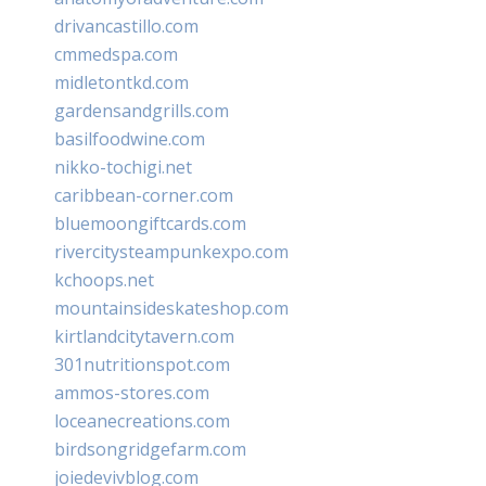
drivancastillo.com
cmmedspa.com
midletontkd.com
gardensandgrills.com
basilfoodwine.com
nikko-tochigi.net
caribbean-corner.com
bluemoongiftcards.com
rivercitysteampunkexpo.com
kchoops.net
mountainsideskateshop.com
kirtlandcitytavern.com
301nutritionspot.com
ammos-stores.com
loceanecreations.com
birdsongridgefarm.com
joiedevivblog.com