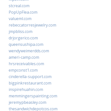
stcreal.com
PopUpFlea.com
valueml.com
rebeccatorresjewelry.com
jmpbliss.com
drjorgerico.com
queensushipa.com
wendyweimerdds.com
ameri-camp.com
hrsreceivables.com
empconst1.com
cinderella-support.com
bigpinkrestaurant.com
inspirehuahin.com
memmingerspainting.com
jeremypbeasley.com
thesandwichdepotcos.com