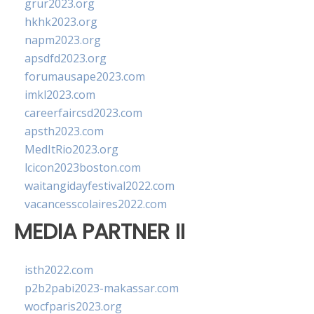
grur2023.org
hkhk2023.org
napm2023.org
apsdfd2023.org
forumausape2023.com
imkl2023.com
careerfaircsd2023.com
apsth2023.com
MedItRio2023.org
lcicon2023boston.com
waitangidayfestival2022.com
vacancesscolaires2022.com
MEDIA PARTNER II
isth2022.com
p2b2pabi2023-makassar.com
wocfparis2023.org