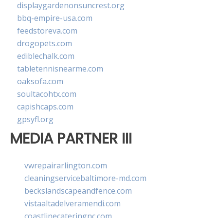
displaygardenonsuncrest.org
bbq-empire-usa.com
feedstoreva.com
drogopets.com
ediblechalk.com
tabletennisnearme.com
oaksofa.com
soultacohtx.com
capishcaps.com
gpsyfl.org
MEDIA PARTNER III
vwrepairarlington.com
cleaningservicebaltimore-md.com
beckslandscapeandfence.com
vistaaltadelveramendi.com
coastlinecateringnc.com