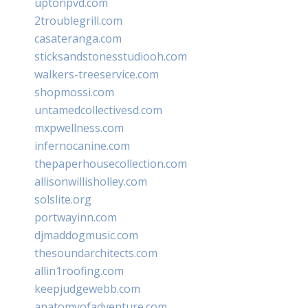
uptonpvd.com
2troublegrill.com
casateranga.com
sticksandstonesstudiooh.com
walkers-treeservice.com
shopmossi.com
untamedcollectivesd.com
mxpwellness.com
infernocanine.com
thepaperhousecollection.com
allisonwillisholley.com
solslite.org
portwayinn.com
djmaddogmusic.com
thesoundarchitects.com
allin1roofing.com
keepjudgewebb.com
anatomyofadventure.com