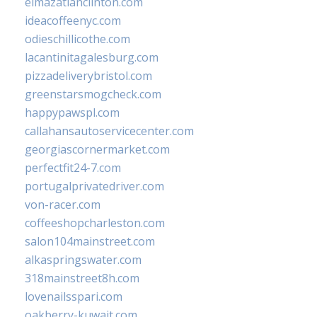
elmazatlanclinton.com
ideacoffeenyc.com
odieschillicothe.com
lacantinitagalesburg.com
pizzadeliverybristol.com
greenstarsmogcheck.com
happypawspl.com
callahansautoservicecenter.com
georgiascornermarket.com
perfectfit24-7.com
portugalprivatedriver.com
von-racer.com
coffeeshopcharleston.com
salon104mainstreet.com
alkaspringswater.com
318mainstreet8h.com
lovenailsspari.com
oakberry-kuwait.com