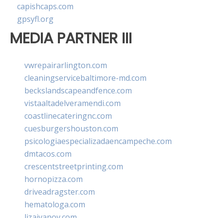
capishcaps.com
gpsyfl.org
MEDIA PARTNER III
vwrepairarlington.com
cleaningservicebaltimore-md.com
beckslandscapeandfence.com
vistaaltadelveramendi.com
coastlinecateringnc.com
cuesburgershouston.com
psicologiaespecializadaencampeche.com
dmtacos.com
crescentstreetprinting.com
hornopizza.com
driveadragster.com
hematologa.com
lizaivanov.com