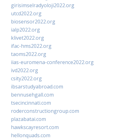
girisimselradyoloji2022.org
utcd2022.org
biosensor2022.org
ialp2022.org
klivet2022.org
ifac-hms2022.org
taoms2022.org
iias-euromena-conference2022.org
ivd2022.org
csity2022.org
ibsarstudyabroad.com
bennusehgall.com
tsecincinnati.com
roderconstructiongroup.com
plazabatai.com
hawkscayresort.com
hellonquads.com