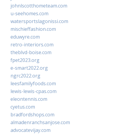
johnlscotthometeam.com
u-seehomes.com
watersportslagonissi.com
mischieffashion.com
eduwyre.com
retro-interiors.com
theblvd-boise.com
fpet2023.org
e-smart2022.org
ngrc2022.org
leesfamilyfoods.com
lewis-lewis-cpas.com
eleontennis.com
cyetus.com
bradfordshops.com
almadenranchsanjose.com
advocatevijay.com