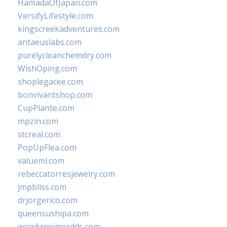
HamadaOfJapan.com
VersifyLifestyle.com
kingscreekadventures.com
antaeuslabs.com
purelycleanchemdry.com
WishOping.com
shoplegacee.com
bonvivantshop.com
CupPlante.com
mpzin.com
stcreal.com
PopUpFlea.com
valueml.com
rebeccatorresjewelry.com
jmpbliss.com
drjorgerico.com
queensushipa.com
wendyweimerdds.com