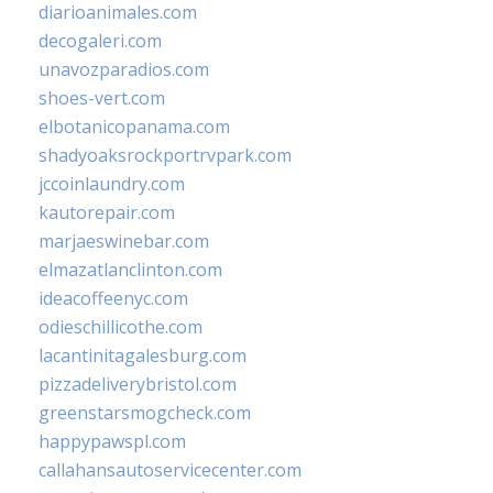
diarioanimales.com
decogaleri.com
unavozparadios.com
shoes-vert.com
elbotanicopanama.com
shadyoaksrockportrvpark.com
jccoinlaundry.com
kautorepair.com
marjaeswinebar.com
elmazatlanclinton.com
ideacoffeenyc.com
odieschillicothe.com
lacantinitagalesburg.com
pizzadeliverybristol.com
greenstarsmogcheck.com
happypawspl.com
callahansautoservicecenter.com