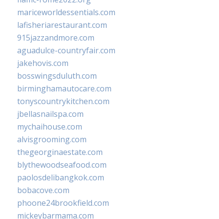
mariceworldessentials.com
lafisheriarestaurant.com
915jazzandmore.com
aguadulce-countryfair.com
jakehovis.com
bosswingsduluth.com
birminghamautocare.com
tonyscountrykitchen.com
jbellasnailspa.com
mychaihouse.com
alvisgrooming.com
thegeorginaestate.com
blythewoodseafood.com
paolosdelibangkok.com
bobacove.com
phoone24brookfield.com
mickeybarmama.com