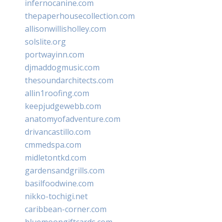
infernocanine.com
thepaperhousecollection.com
allisonwillisholley.com
solslite.org
portwayinn.com
djmaddogmusic.com
thesoundarchitects.com
allin1roofing.com
keepjudgewebb.com
anatomyofadventure.com
drivancastillo.com
cmmedspa.com
midletontkd.com
gardensandgrills.com
basilfoodwine.com
nikko-tochigi.net
caribbean-corner.com
bluemoongiftcards.com