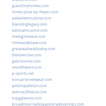
guesttinyhomes.com
home-plow-by-meyer.com
palatelatincuisine.com
blackdoglegacy.com
eatvivahouston.com
thebigshowok.com
chimeandstave.com
greatwallseafoodny.com
theloverose.com
gabriovoice.com
resinflowart.com
p-sports.net
korsairstreetwear.com
petshopallston.com
avenue26tacos.com
topgglasses.com
broadmoornailsspacoloradosprings.com