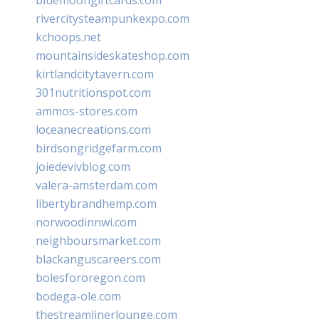
rivercitysteampunkexpo.com
kchoops.net
mountainsideskateshop.com
kirtlandcitytavern.com
301nutritionspot.com
ammos-stores.com
loceanecreations.com
birdsongridgefarm.com
joiedevivblog.com
valera-amsterdam.com
libertybrandhemp.com
norwoodinnwi.com
neighboursmarket.com
blackanguscareers.com
bolesfororegon.com
bodega-ole.com
thestreamlinerlounge.com