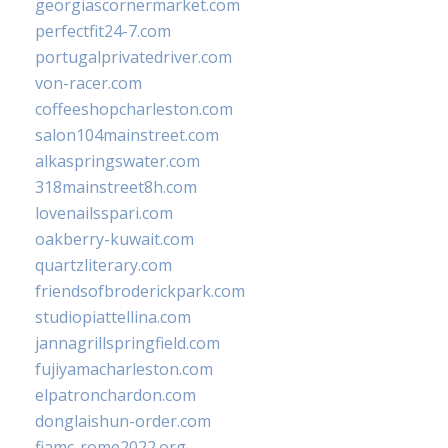
georgiascornermarket.com
perfectfit24-7.com
portugalprivatedriver.com
von-racer.com
coffeeshopcharleston.com
salon104mainstreet.com
alkaspringswater.com
318mainstreet8h.com
lovenailsspari.com
oakberry-kuwait.com
quartzliterary.com
friendsofbroderickpark.com
studiopiattellina.com
jannagrillspringfield.com
fujiyamacharleston.com
elpatronchardon.com
donglaishun-order.com
fiamc-rome2022.org