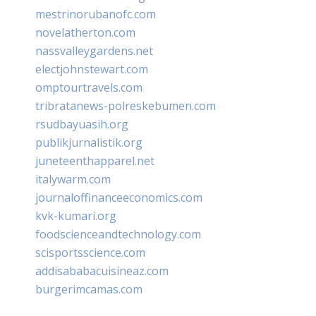
mestrinorubanofc.com
novelatherton.com
nassvalleygardens.net
electjohnstewart.com
omptourtravels.com
tribratanews-polreskebumen.com
rsudbayuasih.org
publikjurnalistik.org
juneteenthapparel.net
italywarm.com
journaloffinanceeconomics.com
kvk-kumari.org
foodscienceandtechnology.com
scisportsscience.com
addisababacuisineaz.com
burgerimcamas.com