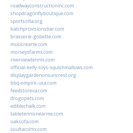
roadwayconstructioninc.com
shopdragonflyboutique.com
sportszilla.org
batchprovisionsbar.com
brasserie-gobette.com
musicrearte.com
morseysfarms.com
riverviewtennis.com
official-kelly-toys-squishmallows.com
displaygardenonsuncrest.org
bbq-empire-usa.com
feedstoreva.com
drogopets.com
ediblechalk.com
tabletennisnearme.com
oaksofa.com
soultacohtx.com