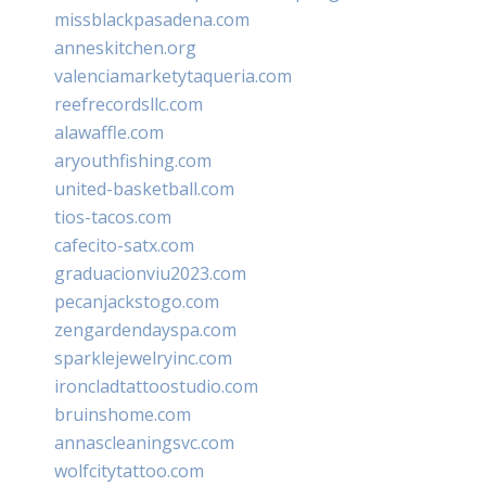
missblackpasadena.com
anneskitchen.org
valenciamarketytaqueria.com
reefrecordsllc.com
alawaffle.com
aryouthfishing.com
united-basketball.com
tios-tacos.com
cafecito-satx.com
graduacionviu2023.com
pecanjackstogo.com
zengardendayspa.com
sparklejewelryinc.com
ironcladtattoostudio.com
bruinshome.com
annascleaningsvc.com
wolfcitytattoo.com