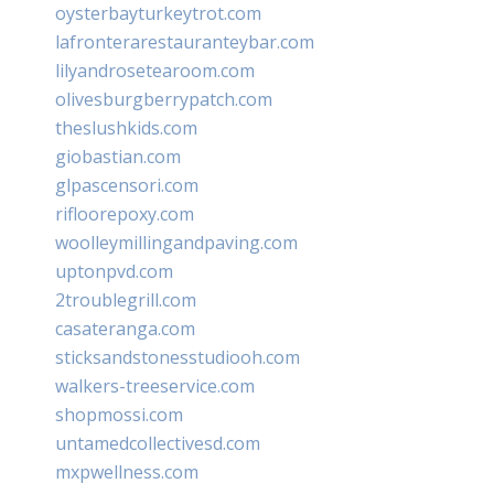
oysterbayturkeytrot.com
lafronterarestauranteybar.com
lilyandrosetearoom.com
olivesburgberrypatch.com
theslushkids.com
giobastian.com
glpascensori.com
rifloorepoxy.com
woolleymillingandpaving.com
uptonpvd.com
2troublegrill.com
casateranga.com
sticksandstonesstudiooh.com
walkers-treeservice.com
shopmossi.com
untamedcollectivesd.com
mxpwellness.com