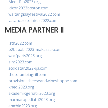
MedItRio2023.org
lcicon2023boston.com
waitangidayfestival2022.com
vacancesscolaires2022.com
MEDIA PARTNER II
isth2022.com
p2b2pabi2023-makassar.com
wocfparis2023.org
sinc2023.com
scdlqatar2022-qa.com
thecolumbiagrill.com
provisionscheeseandwineshoppe.com
khedi2023.org
akademikgeriatri2023.org
marmarapediatri2023.org
emchie2023.org