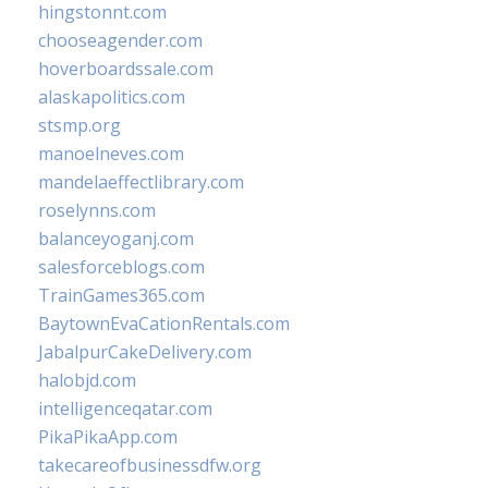
hingstonnt.com
chooseagender.com
hoverboardssale.com
alaskapolitics.com
stsmp.org
manoelneves.com
mandelaeffectlibrary.com
roselynns.com
balanceyoganj.com
salesforceblogs.com
TrainGames365.com
BaytownEvaCationRentals.com
JabalpurCakeDelivery.com
halobjd.com
intelligenceqatar.com
PikaPikaApp.com
takecareofbusinessdfw.org