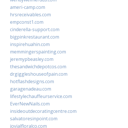
ameri-camp.com
hrsreceivables.com
empconst1.com
cinderella-support.com
bigpinkrestaurant.com
inspirehuahin.com
memmingerspainting.com
jeremypbeasley.com
thesandwichdepotcos.com
drgiggleshouseofpain.com
hotflashdesigns.com
garagenadeau.com
lifestylechauffeurservice.com
EverNewNails.com
insideoutdecoratingcentre.com
salvatoresinpoint.com
jovialfloralco.com