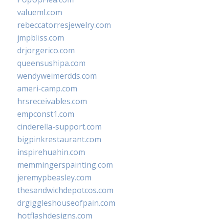
valueml.com
rebeccatorresjewelry.com
jmpbliss.com
drjorgerico.com
queensushipa.com
wendyweimerdds.com
ameri-camp.com
hrsreceivables.com
empconst1.com
cinderella-support.com
bigpinkrestaurant.com
inspirehuahin.com
memmingerspainting.com
jeremypbeasley.com
thesandwichdepotcos.com
drgiggleshouseofpain.com
hotflashdesigns.com