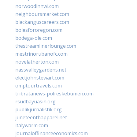
norwoodinnwi.com
neighboursmarket.com
blackanguscareers.com
bolesfororegon.com
bodega-ole.com
thestreamlinerlounge.com
mestrinorubanofc.com
novelatherton.com
nassvalleygardens.net
electjohnstewart.com
omptourtravels.com
tribratanews-polreskebumen.com
rsudbayuasih.org
publikjurnalistik.org
juneteenthapparel.net
italywarm.com
journaloffinanceeconomics.com