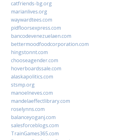
catfriends-bg.org
marianlives.org
waywardtees.com
pidfloorsexpress.com
bancodevenezuelaen.com
bettermoodfoodcorporation.com
hingstonnt.com
chooseagender.com
hoverboardssale.com
alaskapolitics.com
stsmp.org
manoelneves.com
mandelaeffectlibrary.com
roselynns.com
balanceyoganj.com
salesforceblogs.com
TrainGames365.com