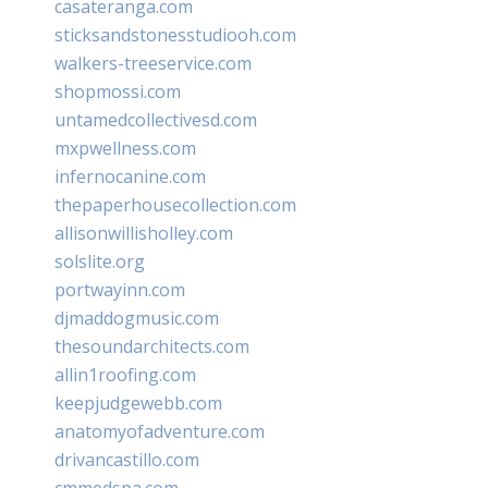
casateranga.com
sticksandstonesstudiooh.com
walkers-treeservice.com
shopmossi.com
untamedcollectivesd.com
mxpwellness.com
infernocanine.com
thepaperhousecollection.com
allisonwillisholley.com
solslite.org
portwayinn.com
djmaddogmusic.com
thesoundarchitects.com
allin1roofing.com
keepjudgewebb.com
anatomyofadventure.com
drivancastillo.com
cmmedspa.com