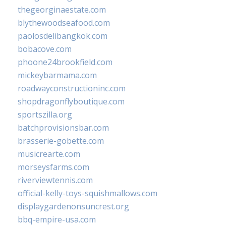
thegeorginaestate.com
blythewoodseafood.com
paolosdelibangkok.com
bobacove.com
phoone24brookfield.com
mickeybarmama.com
roadwayconstructioninc.com
shopdragonflyboutique.com
sportszilla.org
batchprovisionsbar.com
brasserie-gobette.com
musicrearte.com
morseysfarms.com
riverviewtennis.com
official-kelly-toys-squishmallows.com
displaygardenonsuncrest.org
bbq-empire-usa.com