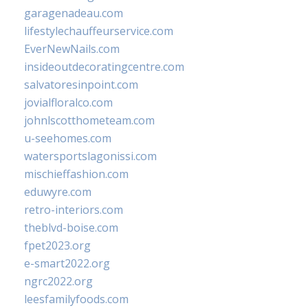
garagenadeau.com
lifestylechauffeurservice.com
EverNewNails.com
insideoutdecoratingcentre.com
salvatoresinpoint.com
jovialfloralco.com
johnlscotthometeam.com
u-seehomes.com
watersportslagonissi.com
mischieffashion.com
eduwyre.com
retro-interiors.com
theblvd-boise.com
fpet2023.org
e-smart2022.org
ngrc2022.org
leesfamilyfoods.com