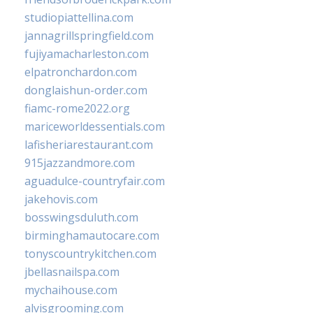
studiopiattellina.com
jannagrillspringfield.com
fujiyamacharleston.com
elpatronchardon.com
donglaishun-order.com
fiamc-rome2022.org
mariceworldessentials.com
lafisheriarestaurant.com
915jazzandmore.com
aguadulce-countryfair.com
jakehovis.com
bosswingsduluth.com
birminghamautocare.com
tonyscountrykitchen.com
jbellasnailspa.com
mychaihouse.com
alvisgrooming.com