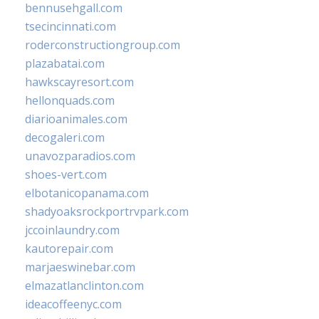
bennusehgall.com
tsecincinnati.com
roderconstructiongroup.com
plazabatai.com
hawkscayresort.com
hellonquads.com
diarioanimales.com
decogaleri.com
unavozparadios.com
shoes-vert.com
elbotanicopanama.com
shadyoaksrockportrvpark.com
jccoinlaundry.com
kautorepair.com
marjaeswinebar.com
elmazatlanclinton.com
ideacoffeenyc.com