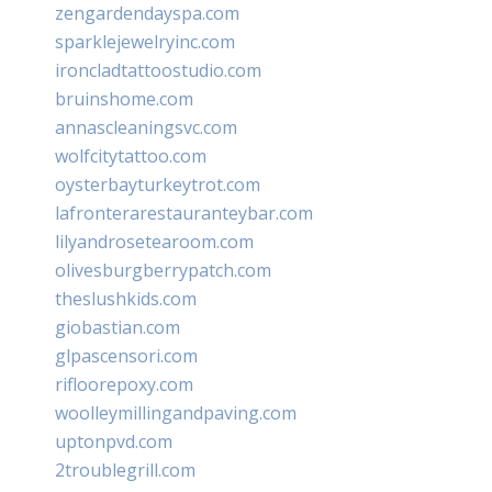
zengardendayspa.com
sparklejewelryinc.com
ironcladtattoostudio.com
bruinshome.com
annascleaningsvc.com
wolfcitytattoo.com
oysterbayturkeytrot.com
lafronterarestauranteybar.com
lilyandrosetearoom.com
olivesburgberrypatch.com
theslushkids.com
giobastian.com
glpascensori.com
rifloorepoxy.com
woolleymillingandpaving.com
uptonpvd.com
2troublegrill.com