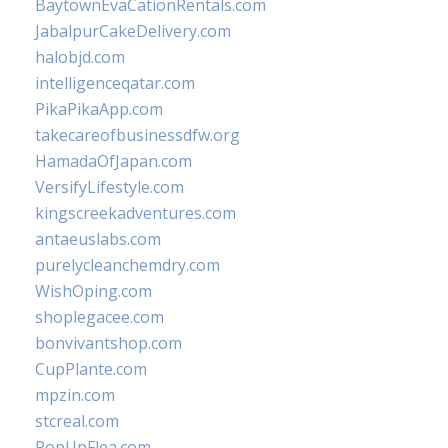
BaytownEvaCationRentals.com
JabalpurCakeDelivery.com
halobjd.com
intelligenceqatar.com
PikaPikaApp.com
takecareofbusinessdfw.org
HamadaOfJapan.com
VersifyLifestyle.com
kingscreekadventures.com
antaeuslabs.com
purelycleanchemdry.com
WishOping.com
shoplegacee.com
bonvivantshop.com
CupPlante.com
mpzin.com
stcreal.com
PopUpFlea.com