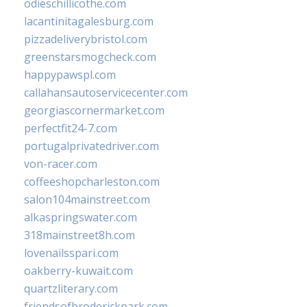
odieschillicothe.com
lacantinitagalesburg.com
pizzadeliverybristol.com
greenstarsmogcheck.com
happypawspl.com
callahansautoservicecenter.com
georgiascornermarket.com
perfectfit24-7.com
portugalprivatedriver.com
von-racer.com
coffeeshopcharleston.com
salon104mainstreet.com
alkaspringswater.com
318mainstreet8h.com
lovenailsspari.com
oakberry-kuwait.com
quartzliterary.com
friendsofbroderickpark.com