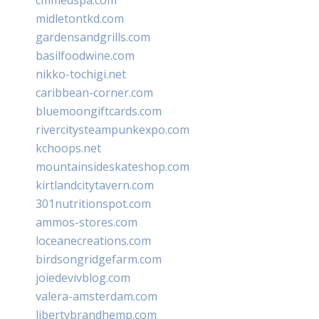
midletontkd.com
gardensandgrills.com
basilfoodwine.com
nikko-tochigi.net
caribbean-corner.com
bluemoongiftcards.com
rivercitysteampunkexpo.com
kchoops.net
mountainsideskateshop.com
kirtlandcitytavern.com
301nutritionspot.com
ammos-stores.com
loceanecreations.com
birdsongridgefarm.com
joiedevivblog.com
valera-amsterdam.com
libertybrandhemp.com