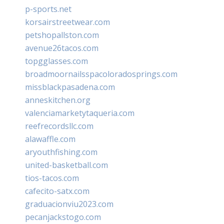
p-sports.net
korsairstreetwear.com
petshopallston.com
avenue26tacos.com
topgglasses.com
broadmoornailsspacoloradosprings.com
missblackpasadena.com
anneskitchen.org
valenciamarketytaqueria.com
reefrecordsllc.com
alawaffle.com
aryouthfishing.com
united-basketball.com
tios-tacos.com
cafecito-satx.com
graduacionviu2023.com
pecanjackstogo.com