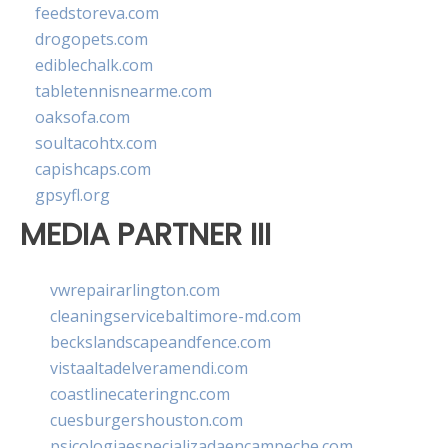
feedstoreva.com
drogopets.com
ediblechalk.com
tabletennisnearme.com
oaksofa.com
soultacohtx.com
capishcaps.com
gpsyfl.org
MEDIA PARTNER III
vwrepairarlington.com
cleaningservicebaltimore-md.com
beckslandscapeandfence.com
vistaaltadelveramendi.com
coastlinecateringnc.com
cuesburgershouston.com
psicologiaespecializadaencampeche.com