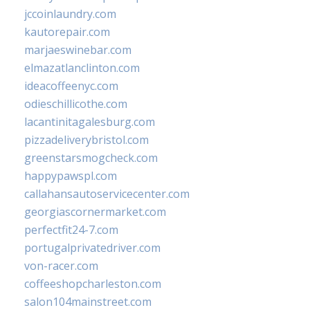
jccoinlaundry.com
kautorepair.com
marjaeswinebar.com
elmazatlanclinton.com
ideacoffeenyc.com
odieschillicothe.com
lacantinitagalesburg.com
pizzadeliverybristol.com
greenstarsmogcheck.com
happypawspl.com
callahansautoservicecenter.com
georgiascornermarket.com
perfectfit24-7.com
portugalprivatedriver.com
von-racer.com
coffeeshopcharleston.com
salon104mainstreet.com