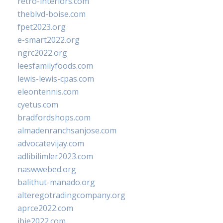
retro-interiors.com
theblvd-boise.com
fpet2023.org
e-smart2022.org
ngrc2022.org
leesfamilyfoods.com
lewis-lewis-cpas.com
eleontennis.com
cyetus.com
bradfordshops.com
almadenranchsanjose.com
advocatevijay.com
adlibilimler2023.com
naswwebed.org
balithut-manado.org
alteregotradingcompany.org
aprce2022.com
ibie2022.com