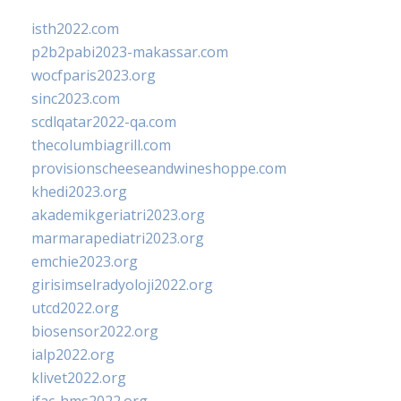
isth2022.com
p2b2pabi2023-makassar.com
wocfparis2023.org
sinc2023.com
scdlqatar2022-qa.com
thecolumbiagrill.com
provisionscheeseandwineshoppe.com
khedi2023.org
akademikgeriatri2023.org
marmarapediatri2023.org
emchie2023.org
girisimselradyoloji2022.org
utcd2022.org
biosensor2022.org
ialp2022.org
klivet2022.org