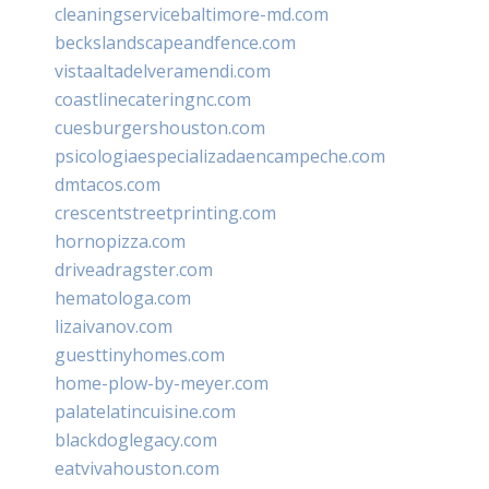
cleaningservicebaltimore-md.com
beckslandscapeandfence.com
vistaaltadelveramendi.com
coastlinecateringnc.com
cuesburgershouston.com
psicologiaespecializadaencampeche.com
dmtacos.com
crescentstreetprinting.com
hornopizza.com
driveadragster.com
hematologa.com
lizaivanov.com
guesttinyhomes.com
home-plow-by-meyer.com
palatelatincuisine.com
blackdoglegacy.com
eatvivahouston.com