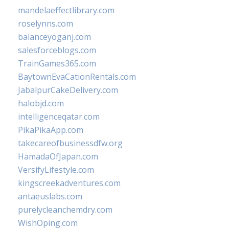
mandelaeffectlibrary.com
roselynns.com
balanceyoganj.com
salesforceblogs.com
TrainGames365.com
BaytownEvaCationRentals.com
JabalpurCakeDelivery.com
halobjd.com
intelligenceqatar.com
PikaPikaApp.com
takecareofbusinessdfw.org
HamadaOfJapan.com
VersifyLifestyle.com
kingscreekadventures.com
antaeuslabs.com
purelycleanchemdry.com
WishOping.com