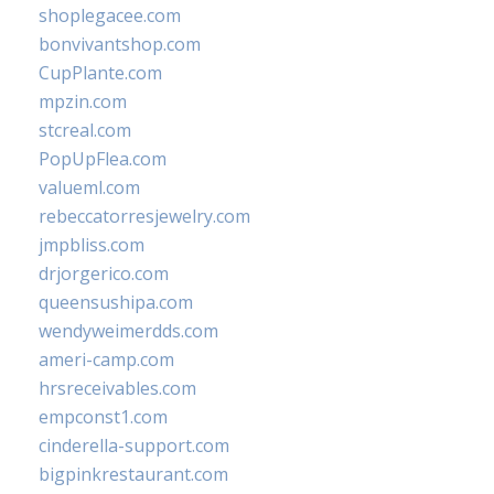
shoplegacee.com
bonvivantshop.com
CupPlante.com
mpzin.com
stcreal.com
PopUpFlea.com
valueml.com
rebeccatorresjewelry.com
jmpbliss.com
drjorgerico.com
queensushipa.com
wendyweimerdds.com
ameri-camp.com
hrsreceivables.com
empconst1.com
cinderella-support.com
bigpinkrestaurant.com