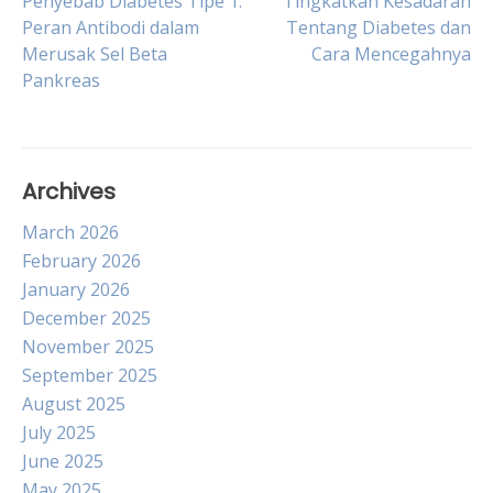
Post
Penyebab Diabetes Tipe 1:
Tingkatkan Kesadaran
Peran Antibodi dalam
Tentang Diabetes dan
Merusak Sel Beta
Cara Mencegahnya
navigation
Pankreas
Archives
March 2026
February 2026
January 2026
December 2025
November 2025
September 2025
August 2025
July 2025
June 2025
May 2025