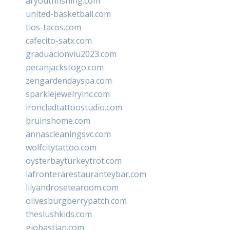
aryouthfishing.com
united-basketball.com
tios-tacos.com
cafecito-satx.com
graduacionviu2023.com
pecanjackstogo.com
zengardendayspa.com
sparklejewelryinc.com
ironcladtattoostudio.com
bruinshome.com
annascleaningsvc.com
wolfcitytattoo.com
oysterbayturkeytrot.com
lafronterarestauranteybar.com
lilyandrosetearoom.com
olivesburgberrypatch.com
theslushkids.com
giobastian.com