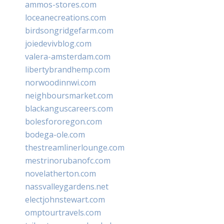
ammos-stores.com
loceanecreations.com
birdsongridgefarm.com
joiedevivblog.com
valera-amsterdam.com
libertybrandhemp.com
norwoodinnwi.com
neighboursmarket.com
blackanguscareers.com
bolesfororegon.com
bodega-ole.com
thestreamlinerlounge.com
mestrinorubanofc.com
novelatherton.com
nassvalleygardens.net
electjohnstewart.com
omptourtravels.com