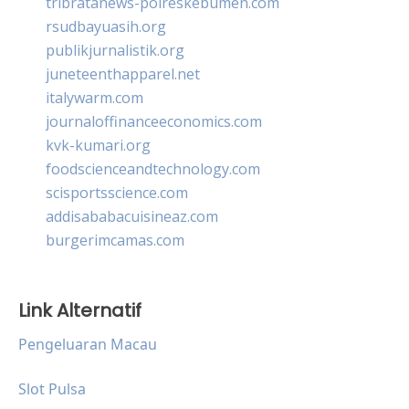
tribratanews-polreskebumen.com
rsudbayuasih.org
publikjurnalistik.org
juneteenthapparel.net
italywarm.com
journaloffinanceeconomics.com
kvk-kumari.org
foodscienceandtechnology.com
scisportsscience.com
addisababacuisineaz.com
burgerimcamas.com
Link Alternatif
Pengeluaran Macau
Slot Pulsa