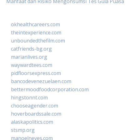
Manfaat dan Risiko Mengonsumsi Tes Gula Puasa
okhealthcareers.com
theintexperience.com
unboundedthefilm.com
catfriends-bg.org
marianlives.org
waywardtees.com
pidfloorsexpress.com
bancodevenezuelaen.com
bettermoodfoodcorporation.com
hingstonnt.com
chooseagender.com
hoverboardssale.com
alaskapolitics.com
stsmp.org
manoelneves.com