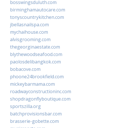
bosswingsduluth.com
birminghamautocare.com
tonyscountrykitchen.com
jbellasnailspa.com
mychaihouse.com
alvisgrooming.com
thegeorginaestate.com
blythewoodseafood.com
paolosdelibangkok.com
bobacove.com
phoone24brookfield.com
mickeybarmama.com
roadwayconstructioninc.com
shopdragonflyboutique.com
sportszilla.org
batchprovisionsbar.com
brasserie-gobette.com