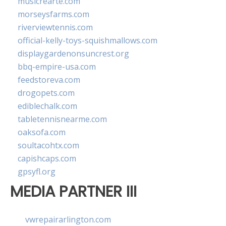
musicrearte.com
morseysfarms.com
riverviewtennis.com
official-kelly-toys-squishmallows.com
displaygardenonsuncrest.org
bbq-empire-usa.com
feedstoreva.com
drogopets.com
ediblechalk.com
tabletennisnearme.com
oaksofa.com
soultacohtx.com
capishcaps.com
gpsyfl.org
MEDIA PARTNER III
vwrepairarlington.com