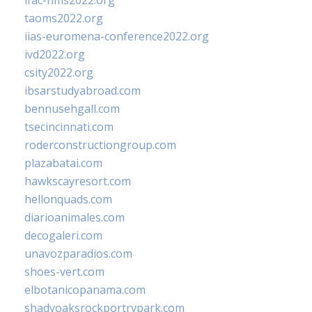
ifac-hms2022.org
taoms2022.org
iias-euromena-conference2022.org
ivd2022.org
csity2022.org
ibsarstudyabroad.com
bennusehgall.com
tsecincinnati.com
roderconstructiongroup.com
plazabatai.com
hawkscayresort.com
hellonquads.com
diarioanimales.com
decogaleri.com
unavozparadios.com
shoes-vert.com
elbotanicopanama.com
shadyoaksrockportrvpark.com