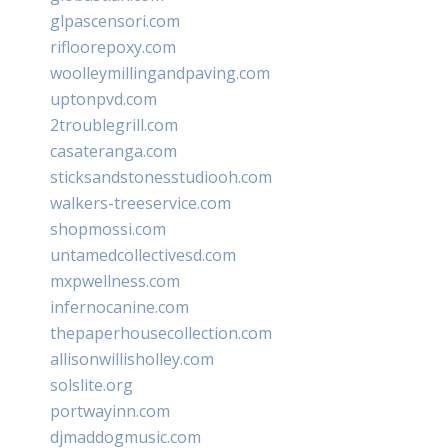
glpascensori.com
rifloorepoxy.com
woolleymillingandpaving.com
uptonpvd.com
2troublegrill.com
casateranga.com
sticksandstonesstudiooh.com
walkers-treeservice.com
shopmossi.com
untamedcollectivesd.com
mxpwellness.com
infernocanine.com
thepaperhousecollection.com
allisonwillisholley.com
solslite.org
portwayinn.com
djmaddogmusic.com