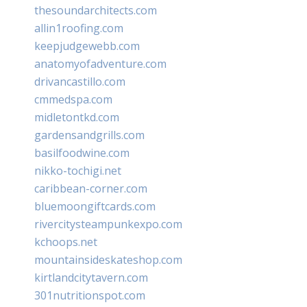
thesoundarchitects.com
allin1roofing.com
keepjudgewebb.com
anatomyofadventure.com
drivancastillo.com
cmmedspa.com
midletontkd.com
gardensandgrills.com
basilfoodwine.com
nikko-tochigi.net
caribbean-corner.com
bluemoongiftcards.com
rivercitysteampunkexpo.com
kchoops.net
mountainsideskateshop.com
kirtlandcitytavern.com
301nutritionspot.com