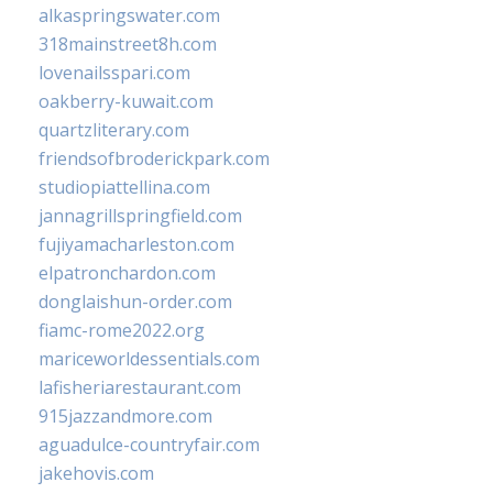
alkaspringswater.com
318mainstreet8h.com
lovenailsspari.com
oakberry-kuwait.com
quartzliterary.com
friendsofbroderickpark.com
studiopiattellina.com
jannagrillspringfield.com
fujiyamacharleston.com
elpatronchardon.com
donglaishun-order.com
fiamc-rome2022.org
mariceworldessentials.com
lafisheriarestaurant.com
915jazzandmore.com
aguadulce-countryfair.com
jakehovis.com