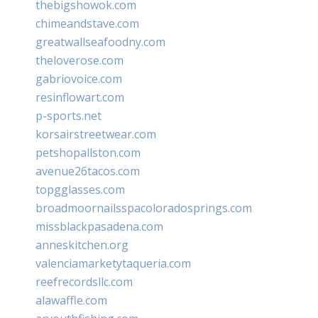
thebigshowok.com
chimeandstave.com
greatwallseafoodny.com
theloverose.com
gabriovoice.com
resinflowart.com
p-sports.net
korsairstreetwear.com
petshopallston.com
avenue26tacos.com
topgglasses.com
broadmoornailsspacoloradosprings.com
missblackpasadena.com
anneskitchen.org
valenciamarketytaqueria.com
reefrecordsllc.com
alawaffle.com