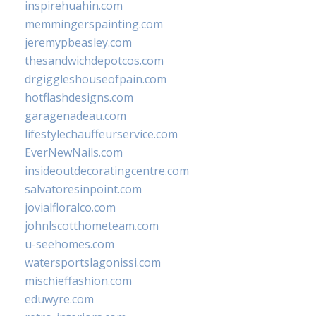
inspirehuahin.com
memmingerspainting.com
jeremypbeasley.com
thesandwichdepotcos.com
drgiggleshouseofpain.com
hotflashdesigns.com
garagenadeau.com
lifestylechauffeurservice.com
EverNewNails.com
insideoutdecoratingcentre.com
salvatoresinpoint.com
jovialfloralco.com
johnlscotthometeam.com
u-seehomes.com
watersportslagonissi.com
mischieffashion.com
eduwyre.com