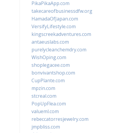
PikaPikaApp.com
takecareofbusinessdfw.org
HamadaOfJapan.com
VersifyLifestyle.com
kingscreekadventures.com
antaeuslabs.com
purelycleanchemdry.com
WishOping.com
shoplegacee.com
bonvivantshop.com
CupPlante.com
mpzin.com
stcreal.com
PopUpFlea.com
valueml.com
rebeccatorresjewelry.com
jmpbliss.com