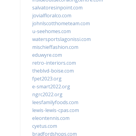
salvatoresinpoint.com
jovialfloralco.com
johnlscotthometeam.com
u-seehomes.com
watersportslagonissi.com
mischieffashion.com
eduwyre.com
retro-interiors.com
theblvd-boise.com
fpet2023.org
e-smart2022.org
ngrc2022.org
leesfamilyfoods.com
lewis-lewis-cpas.com
eleontennis.com
cyetus.com
bradfordshops.com