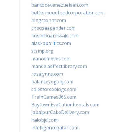
bancodevenezuelaen.com
bettermoodfoodcorporation.com
hingstonnt.com
chooseagender.com
hoverboardssale.com
alaskapolitics.com
stsmp.org
manoelneves.com
mandelaeffectlibrary.com
roselynns.com
balanceyoganj.com
salesforceblogs.com
TrainGames365.com
BaytownEvaCationRentals.com
JabalpurCakeDelivery.com
halobjd.com
intelligenceqatar.com