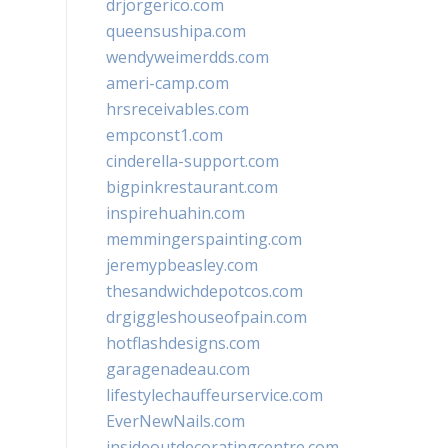
drjorgerico.com
queensushipa.com
wendyweimerdds.com
ameri-camp.com
hrsreceivables.com
empconst1.com
cinderella-support.com
bigpinkrestaurant.com
inspirehuahin.com
memmingerspainting.com
jeremypbeasley.com
thesandwichdepotcos.com
drgiggleshouseofpain.com
hotflashdesigns.com
garagenadeau.com
lifestylechauffeurservice.com
EverNewNails.com
insideoutdecoratingcentre.com