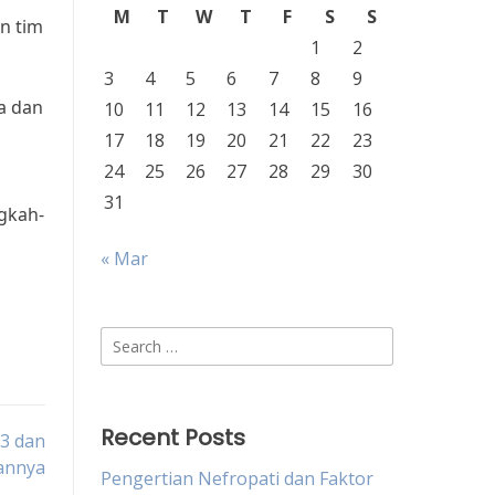
M
T
W
T
F
S
S
n tim
1
2
3
4
5
6
7
8
9
a dan
10
11
12
13
14
15
16
17
18
19
20
21
22
23
24
25
26
27
28
29
30
31
gkah-
« Mar
Search
for:
Recent Posts
3 dan
annya
Pengertian Nefropati dan Faktor