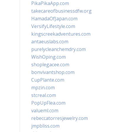
PikaPikaApp.com
takecareofbusinessdfw.org
HamadaOfJapan.com
VersifyLifestyle.com
kingscreekadventures.com
antaeuslabs.com
purelycleanchemdry.com
WishOping.com
shoplegacee.com
bonvivantshop.com
CupPlante.com
mpzin.com
stcreal.com
PopUpFlea.com
valueml.com
rebeccatorresjewelry.com
jmpbliss.com