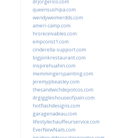
drjorgerico.com
queensushipa.com
wendyweimerdds.com
ameri-camp.com
hrsreceivables.com
empconst1.com
cinderella-support.com
bigpinkrestaurant.com
inspirehuahin.com
memmingerspainting.com
jeremypbeasley.com
thesandwichdepotcos.com
drgiggleshouseofpain.com
hotflashdesigns.com
garagenadeau.com
lifestylechauffeurservice.com
EverNewNails.com
insideoutdecoratingcentre.com