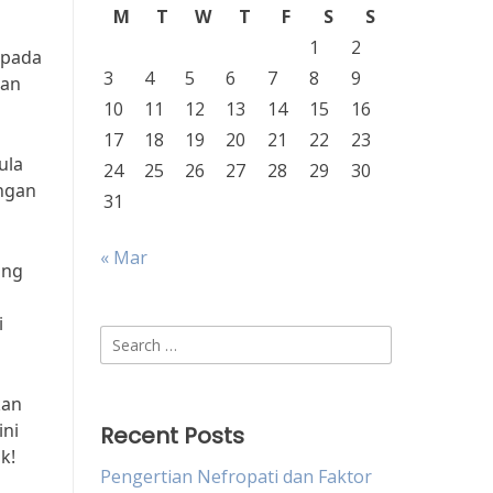
M
T
W
T
F
S
S
1
2
 pada
3
4
5
6
7
8
9
dan
10
11
12
13
14
15
16
17
18
19
20
21
22
23
ula
24
25
26
27
28
29
30
engan
31
« Mar
ang
i
Search
for:
kan
ini
Recent Posts
k!
Pengertian Nefropati dan Faktor