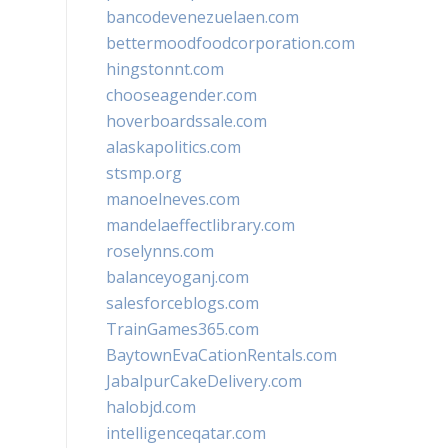
bancodevenezuelaen.com
bettermoodfoodcorporation.com
hingstonnt.com
chooseagender.com
hoverboardssale.com
alaskapolitics.com
stsmp.org
manoelneves.com
mandelaeffectlibrary.com
roselynns.com
balanceyoganj.com
salesforceblogs.com
TrainGames365.com
BaytownEvaCationRentals.com
JabalpurCakeDelivery.com
halobjd.com
intelligenceqatar.com