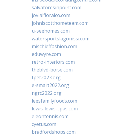
salvatoresinpoint.com
jovialfloralco.com
johnlscotthometeam.com
u-seehomes.com
watersportslagonissi.com
mischieffashion.com
eduwyre.com
retro-interiors.com
theblvd-boise.com
fpet2023.org
e-smart2022.org
ngrc2022.org
leesfamilyfoods.com
lewis-lewis-cpas.com
eleontennis.com
cyetus.com
bradfordshops.com