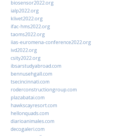
biosensor2022.org
ialp2022.org
klivet2022.org
ifac-hms2022.org
taoms2022.org
iias-euromena-conference2022.org
ivd2022.org
csity2022.org
ibsarstudyabroad.com
bennusehgall.com
tsecincinnati.com
roderconstructiongroup.com
plazabatai.com
hawkscayresort.com
hellonquads.com
diarioanimales.com
decogaleri.com