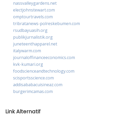
nassvalleygardens.net
electjohnstewart.com
omptourtravels.com
tribratanews-polreskebumen.com
rsudbayuasih.org
publikjurnalistik.org
juneteenthapparel.net
italywarm.com
journaloffinanceeconomics.com
kvk-kumari.org
foodscienceandtechnology.com
scisportsscience.com
addisababacuisineaz.com
burgerimcamas.com
Link Alternatif