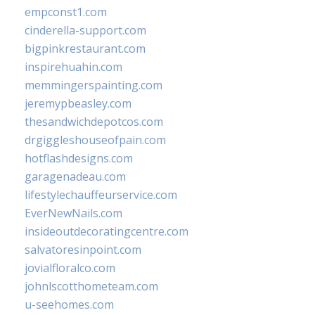
empconst1.com
cinderella-support.com
bigpinkrestaurant.com
inspirehuahin.com
memmingerspainting.com
jeremypbeasley.com
thesandwichdepotcos.com
drgiggleshouseofpain.com
hotflashdesigns.com
garagenadeau.com
lifestylechauffeurservice.com
EverNewNails.com
insideoutdecoratingcentre.com
salvatoresinpoint.com
jovialfloralco.com
johnlscotthometeam.com
u-seehomes.com