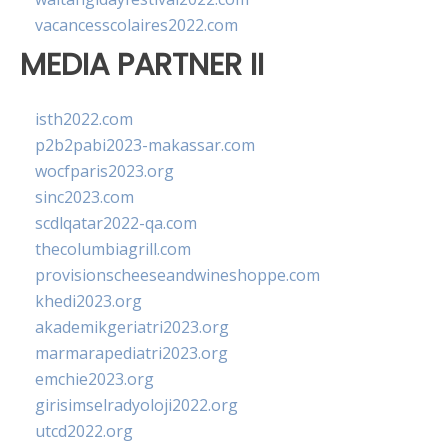
vacancesscolaires2022.com
MEDIA PARTNER II
isth2022.com
p2b2pabi2023-makassar.com
wocfparis2023.org
sinc2023.com
scdlqatar2022-qa.com
thecolumbiagrill.com
provisionscheeseandwineshoppe.com
khedi2023.org
akademikgeriatri2023.org
marmarapediatri2023.org
emchie2023.org
girisimselradyoloji2022.org
utcd2022.org