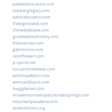
palatelatincuisine.com
blackdoglegacy.com
eatvivahouston.com
thebigshowok.com
chimeandstave.com
greatwallseafoodny.com
theloverose.com
gabriovoice.com
resinflowart.com
p-sports.net
korsairstreetwear.com
petshopallston.com
avenue26tacos.com
topgglasses.com
broadmoornailsspacoloradosprings.com
missblackpasadena.com
anneskitchen.org