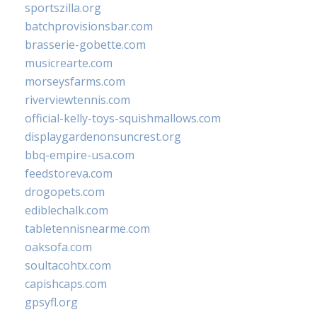
sportszilla.org
batchprovisionsbar.com
brasserie-gobette.com
musicrearte.com
morseysfarms.com
riverviewtennis.com
official-kelly-toys-squishmallows.com
displaygardenonsuncrest.org
bbq-empire-usa.com
feedstoreva.com
drogopets.com
ediblechalk.com
tabletennisnearme.com
oaksofa.com
soultacohtx.com
capishcaps.com
gpsyfl.org