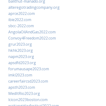
balithut-manado.org
alteregotradingcompany.org
aprce2022.com
ibie2022.com
sbcc-2022.com
AngolaOilAndGas2022.com
Convoy4Freedom2022.com
grur2023.org
hkhk2023.org
napm2023.org
apsdfd2023.org
forumausape2023.com
imkl2023.com
careerfaircsd2023.com
apsth2023.com
MedItRio2023.org
lcicon2023boston.com
waitangidayfestival2022.com