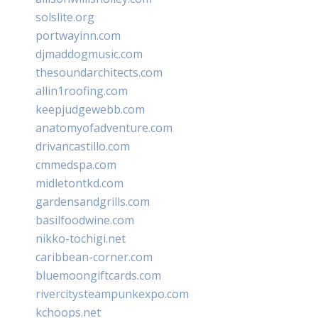
solslite.org
portwayinn.com
djmaddogmusic.com
thesoundarchitects.com
allin1roofing.com
keepjudgewebb.com
anatomyofadventure.com
drivancastillo.com
cmmedspa.com
midletontkd.com
gardensandgrills.com
basilfoodwine.com
nikko-tochigi.net
caribbean-corner.com
bluemoongiftcards.com
rivercitysteampunkexpo.com
kchoops.net