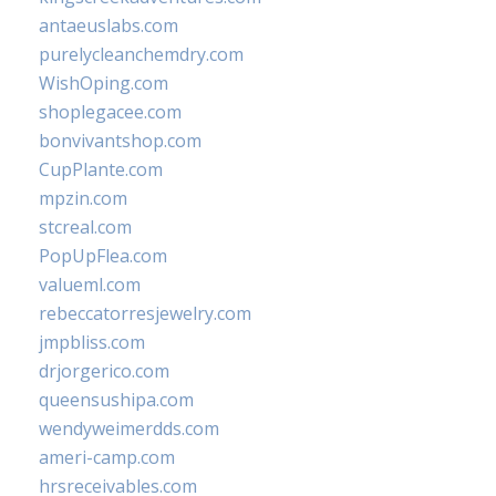
antaeuslabs.com
purelycleanchemdry.com
WishOping.com
shoplegacee.com
bonvivantshop.com
CupPlante.com
mpzin.com
stcreal.com
PopUpFlea.com
valueml.com
rebeccatorresjewelry.com
jmpbliss.com
drjorgerico.com
queensushipa.com
wendyweimerdds.com
ameri-camp.com
hrsreceivables.com