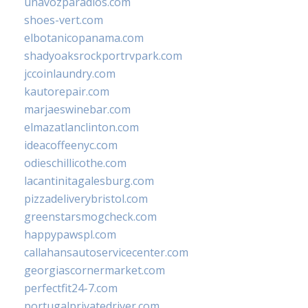
unavozparadios.com
shoes-vert.com
elbotanicopanama.com
shadyoaksrockportrvpark.com
jccoinlaundry.com
kautorepair.com
marjaeswinebar.com
elmazatlanclinton.com
ideacoffeenyc.com
odieschillicothe.com
lacantinitagalesburg.com
pizzadeliverybristol.com
greenstarsmogcheck.com
happypawspl.com
callahansautoservicecenter.com
georgiascornermarket.com
perfectfit24-7.com
portugalprivatedriver.com