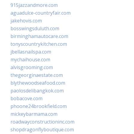
915jazzandmore.com
aguadulce-countryfair.com
jakehovis.com
bosswingsduluth.com
birminghamautocare.com
tonyscountrykitchen.com
jbellasnailspa.com
mychaihouse.com
alvisgrooming.com
thegeorginaestate.com
blythewoodseafood.com
paolosdelibangkok.com
bobacove.com
phoone24brookfield.com
mickeybarmama.com
roadwayconstructioninc.com
shopdragonflyboutique.com