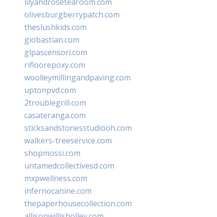
lilyandrosetearoom.com
olivesburgberrypatch.com
theslushkids.com
giobastian.com
glpascensori.com
rifloorepoxy.com
woolleymillingandpaving.com
uptonpvd.com
2troublegrill.com
casateranga.com
sticksandstonesstudiooh.com
walkers-treeservice.com
shopmossi.com
untamedcollectivesd.com
mxpwellness.com
infernocanine.com
thepaperhousecollection.com
allisonwillisholley.com