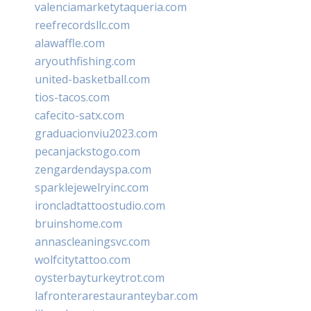
valenciamarketytaqueria.com
reefrecordsllc.com
alawaffle.com
aryouthfishing.com
united-basketball.com
tios-tacos.com
cafecito-satx.com
graduacionviu2023.com
pecanjackstogo.com
zengardendayspa.com
sparklejewelryinc.com
ironcladtattoostudio.com
bruinshome.com
annascleaningsvc.com
wolfcitytattoo.com
oysterbayturkeytrot.com
lafronterarestauranteybar.com