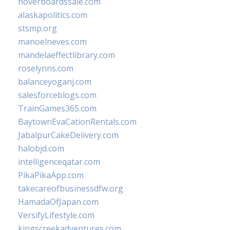
hoverboardssale.com
alaskapolitics.com
stsmp.org
manoelneves.com
mandelaeffectlibrary.com
roselynns.com
balanceyoganj.com
salesforceblogs.com
TrainGames365.com
BaytownEvaCationRentals.com
JabalpurCakeDelivery.com
halobjd.com
intelligenceqatar.com
PikaPikaApp.com
takecareofbusinessdfw.org
HamadaOfJapan.com
VersifyLifestyle.com
kingscreekadventures.com