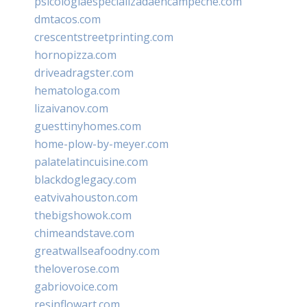
psicologiaespecializadaencampeche.com
dmtacos.com
crescentstreetprinting.com
hornopizza.com
driveadragster.com
hematologa.com
lizaivanov.com
guesttinyhomes.com
home-plow-by-meyer.com
palatelatincuisine.com
blackdoglegacy.com
eatvivahouston.com
thebigshowok.com
chimeandstave.com
greatwallseafoodny.com
theloverose.com
gabriovoice.com
resinflowart.com