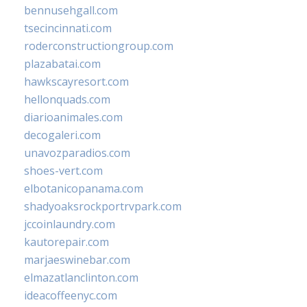
bennusehgall.com
tsecincinnati.com
roderconstructiongroup.com
plazabatai.com
hawkscayresort.com
hellonquads.com
diarioanimales.com
decogaleri.com
unavozparadios.com
shoes-vert.com
elbotanicopanama.com
shadyoaksrockportrvpark.com
jccoinlaundry.com
kautorepair.com
marjaeswinebar.com
elmazatlanclinton.com
ideacoffeenyc.com