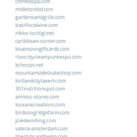
cmmedspa.com
midletontkd.com
gardensandgrills.com
basilfoodwine.com
nikko-tochigi.net
caribbean-corner.com
bluemoongiftcards.com
rivercitysteampunkexpo.com
kchoops.net
mountainsideskateshop.com
kirtlandcitytavern.com
301nutritionspot.com
ammos-stores.com
loceanecreations.com
birdsongridgefarm.com
joiedevivblog.com
valera-amsterdam.com
libertybrandhemp.com