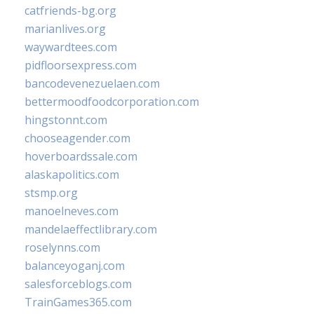
catfriends-bg.org
marianlives.org
waywardtees.com
pidfloorsexpress.com
bancodevenezuelaen.com
bettermoodfoodcorporation.com
hingstonnt.com
chooseagender.com
hoverboardssale.com
alaskapolitics.com
stsmp.org
manoelneves.com
mandelaeffectlibrary.com
roselynns.com
balanceyoganj.com
salesforceblogs.com
TrainGames365.com