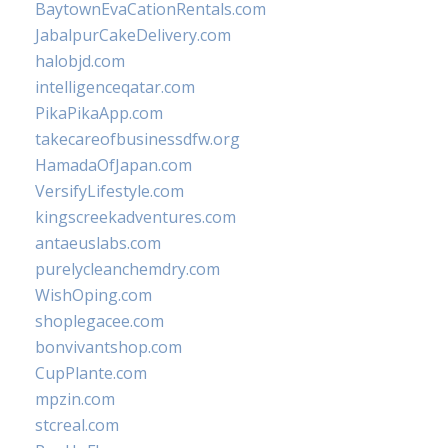
BaytownEvaCationRentals.com
JabalpurCakeDelivery.com
halobjd.com
intelligenceqatar.com
PikaPikaApp.com
takecareofbusinessdfw.org
HamadaOfJapan.com
VersifyLifestyle.com
kingscreekadventures.com
antaeuslabs.com
purelycleanchemdry.com
WishOping.com
shoplegacee.com
bonvivantshop.com
CupPlante.com
mpzin.com
stcreal.com