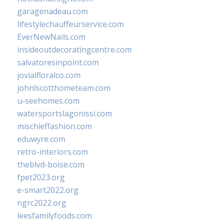
garagenadeau.com
lifestylechauffeurservice.com
EverNewNails.com
insideoutdecoratingcentre.com
salvatoresinpoint.com
jovialfloralco.com
johnlscotthometeam.com
u-seehomes.com
watersportslagonissi.com
mischieffashion.com
eduwyre.com
retro-interiors.com
theblvd-boise.com
fpet2023.org
e-smart2022.org
ngrc2022.org
leesfamilyfoods.com