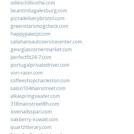
odieschillicothe.com
lacantinitagalesburg.com
pizzadeliverybristol.com
greenstarsmogcheck.com
happypawspl.com
callahansautoservicecenter.com
georgiascornermarket.com
perfectfit24-7.com
portugalprivatedriver.com
von-racer.com
coffeeshopcharleston.com
salon104mainstreet.com
alkaspringswater.com
318mainstreet8h.com
lovenailsspari.com
oakberry-kuwait.com
quartzliterary.com