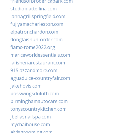
friendsofbroderickpark.com
studiopiattellina.com
jannagrillspringfield.com
fujiyamacharleston.com
elpatronchardon.com
donglaishun-order.com
fiamc-rome2022.org
mariceworldessentials.com
lafisheriarestaurant.com
915jazzandmore.com
aguadulce-countryfair.com
jakehovis.com
bosswingsduluth.com
birminghamautocare.com
tonyscountrykitchen.com
jbellasnailspa.com
mychaihouse.com
alvisgrooming.com