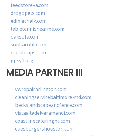
feedstoreva.com
drogopets.com
ediblechalk.com
tabletennisnearme.com
oaksofa.com
soultacohtx.com
capishcaps.com
gpsyfl.org
MEDIA PARTNER III
vwrepairarlington.com
cleaningservicebaltimore-md.com
beckslandscapeandfence.com
vistaaltadelveramendi.com
coastlinecateringnc.com
cuesburgershouston.com