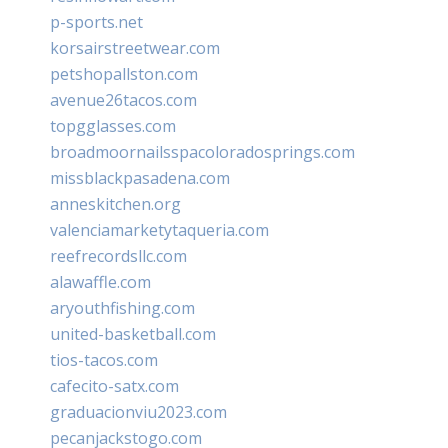
p-sports.net
korsairstreetwear.com
petshopallston.com
avenue26tacos.com
topgglasses.com
broadmoornailsspacoloradosprings.com
missblackpasadena.com
anneskitchen.org
valenciamarketytaqueria.com
reefrecordsllc.com
alawaffle.com
aryouthfishing.com
united-basketball.com
tios-tacos.com
cafecito-satx.com
graduacionviu2023.com
pecanjackstogo.com