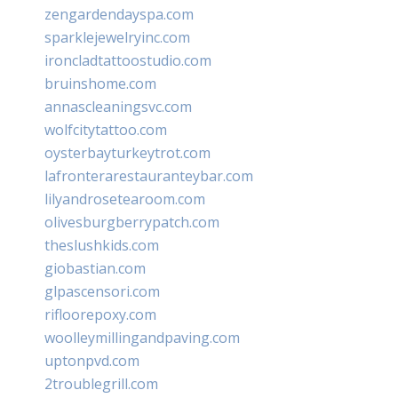
zengardendayspa.com
sparklejewelryinc.com
ironcladtattoostudio.com
bruinshome.com
annascleaningsvc.com
wolfcitytattoo.com
oysterbayturkeytrot.com
lafronterarestauranteybar.com
lilyandrosetearoom.com
olivesburgberrypatch.com
theslushkids.com
giobastian.com
glpascensori.com
rifloorepoxy.com
woolleymillingandpaving.com
uptonpvd.com
2troublegrill.com