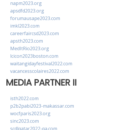
napm2023.org
apsdfd2023.org
forumausape2023.com
imkl2023.com
careerfaircsd2023.com
apsth2023.com
MedItRio2023.org
lcicon2023boston.com
waitangidayfestival2022.com
vacancesscolaires2022.com
MEDIA PARTNER II
isth2022.com
p2b2pabi2023-makassar.com
wocfparis2023.org
sinc2023.com
scdlqatar2022-qa.com