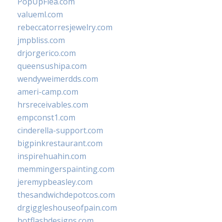
PopUpFlea.com
valueml.com
rebeccatorresjewelry.com
jmpbliss.com
drjorgerico.com
queensushipa.com
wendyweimerdds.com
ameri-camp.com
hrsreceivables.com
empconst1.com
cinderella-support.com
bigpinkrestaurant.com
inspirehuahin.com
memmingerspainting.com
jeremypbeasley.com
thesandwichdepotcos.com
drgiggleshouseofpain.com
hotflashdesigns.com