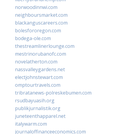
norwoodinnwi.com
neighboursmarket.com
blackanguscareers.com
bolesfororegon.com
bodega-ole.com
thestreamlinerlounge.com
mestrinorubanofc.com
novelatherton.com
nassvalleygardens.net
electjohnstewart.com
omptourtravels.com
tribratanews-polreskebumen.com
rsudbayuasih.org
publikjurnalistik.org
juneteenthapparel.net
italywarm.com
journaloffinanceeconomics.com