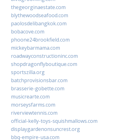
thegeorginaestate.com
blythewoodseafood.com
paolosdelibangkok.com
bobacove.com
phoone24brookfield.com
mickeybarmama.com
roadwayconstructioninc.com
shopdragonflyboutique.com
sportszilla.org
batchprovisionsbar.com
brasserie-gobette.com
musicrearte.com
morseysfarms.com
riverviewtennis.com
official-kelly-toys-squishmallows.com
displaygardenonsuncrest.org
bbq-empire-usa.com