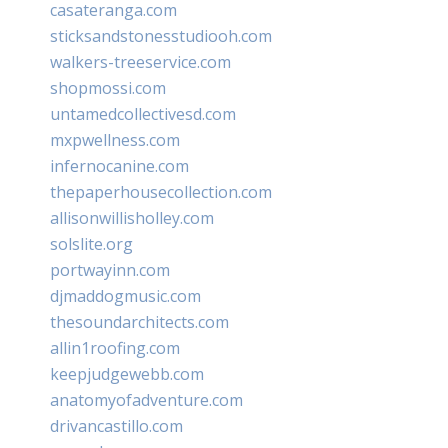
casateranga.com
sticksandstonesstudiooh.com
walkers-treeservice.com
shopmossi.com
untamedcollectivesd.com
mxpwellness.com
infernocanine.com
thepaperhousecollection.com
allisonwillisholley.com
solslite.org
portwayinn.com
djmaddogmusic.com
thesoundarchitects.com
allin1roofing.com
keepjudgewebb.com
anatomyofadventure.com
drivancastillo.com